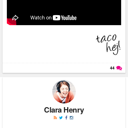
44
Läs kommentarer (
44
)
Clara Henry