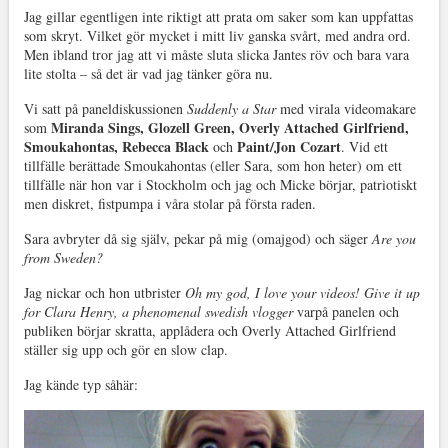
Jag gillar egentligen inte riktigt att prata om saker som kan uppfattas
som skryt. Vilket gör mycket i mitt liv ganska svårt, med andra ord.
Men ibland tror jag att vi måste sluta slicka Jantes röv och bara vara
lite stolta – så det är vad jag tänker göra nu.
Vi satt på paneldiskussionen
Suddenly a Star
med virala videomakare
Miranda Sings, Glozell Green, Overly Attached Girlfriend,
som
Smoukahontas, Rebecca Black
Paint/Jon Cozart
och
. Vid ett
tillfälle berättade Smoukahontas (eller Sara, som hon heter) om ett
tillfälle när hon var i Stockholm och jag och Micke börjar, patriotiskt
men diskret, fistpumpa i våra stolar på första raden.
Sara avbryter då sig själv, pekar på mig (omajgod) och säger
Are you
from Sweden?
Jag nickar och hon utbrister
Oh my god, I love your videos! Give it up
for Clara Henry, a phenomenal swedish vlogger
varpå panelen och
publiken börjar skratta, applådera och Overly Attached Girlfriend
ställer sig upp och gör en slow clap.
Jag kände typ såhär: