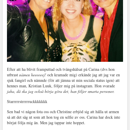
Efter att ha blivit framputtad och tvångshälsat på Carina (dvs hon
utbrast
nämen heeeeeej!
och kramade mig) erkände jag att jag var en
sjuk fangirl och nämnde (för att jämna ut min sociala status igen) att
hennes man, Kristian Luuk, följer mig på instagram. Hon svarade
jaha, då ska jag också börja göra det, han följer smarta personer.
Starrrrrstrrrrruckkkkkkk
Sen bad vi någon fota oss och Christine erbjöd sig att hålla ut armen
så att det såg ut som att hon tog en selfie av oss. Carina har dock inte
börjat följa mig än. Men jag tappar inte hoppet.