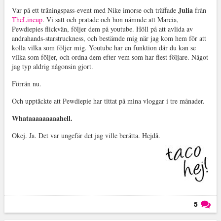
Julia
Var på ett träningspass-event med Nike imorse och träffade
från
TheLineup
. Vi satt och pratade och hon nämnde att Marcia,
Pewdiepies flickvän, följer dem på youtube. Höll på att avlida av
andrahands-starstruckness, och bestämde mig när jag kom hem för att
kolla vilka som följer mig. Youtube har en funktion där du kan se
vilka som följer, och ordna dem efter vem som har flest följare. Något
jag typ aldrig någonsin gjort.
Förrän nu.
Och upptäckte att Pewdiepie har tittat på mina vloggar i tre månader.
Whataaaaaaaaahell.
Okej. Ja. Det var ungefär det jag ville berätta. Hejdå.
5
Läs kommentarer (
5
)