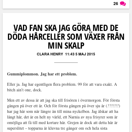
26
Läs kommentarer (
26
)
VAD FAN SKA JAG GÖRA MED DE
DÖDA HÅRCELLER SOM VÄXER FRÅN
MIN SKALP
CLARA HENRY
11:43 5 MAJ 2015
Gummiplommon. Jag har ett problem.
Eller ja. Jag har egentligen flera problem. 99 för att vara exakt. A
bitch ain’t one, dock.
Men ett av dessa är att jag ska till frisören i övermorgon. För första
gången på över ett år. Och för första gången på över sju år (
??!!!!!
)
har jag hår som når längre än till mina nyckelben. Jag älskar att ha
långt hår, det är en helt ny värld, ett Narnia av nya frisyrer som är
omöjliga att få till med kortare hår. Grejen är dock att detta hår är
superslitet – topparna är kluvna tre gånger om och hela sista