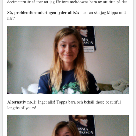
decimetern är så torr att jag får inre meltdowns bara av att titta på det.
Så, problemformuleringen lyder alltså:
hur fan ska jag klippa mitt
hår?
Alternativ no.1:
Inget alls! Toppa bara och behåll those beautiful
lengths of yours!