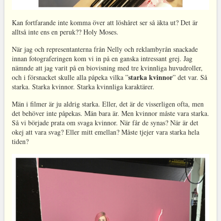
Kan fortfarande inte komma över att löshåret ser så äkta ut? Det är
alltså inte ens en peruk?? Holy Moses.
När jag och representanterna från Nelly och reklambyrån snackade
innan fotograferingen kom vi in på en ganska intressant grej. Jag
nämnde att jag varit på en biovisning med tre kvinnliga huvudroller,
starka kvinnor
och i försnacket skulle alla påpeka vilka ”
” det var. Så
starka. Starka kvinnor. Starka kvinnliga karaktärer.
Män i filmer är ju aldrig starka. Eller, det är de visserligen ofta, men
det behöver inte påpekas. Män bara är. Men kvinnor måste vara starka.
Så vi började prata om svaga kvinnor. När får de synas? När är det
okej att vara svag? Eller mitt emellan? Måste tjejer vara starka hela
tiden?