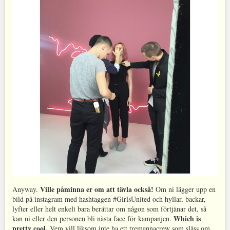
Ville påminna er om att tävla också!
Anyway.
Om ni lägger upp en
bild på instagram med hashtaggen #GirlsUnited och hyllar, backar,
lyfter eller helt enkelt bara berättar om någon som förtjänar det, så
Which is
kan ni eller den personen bli nästa face för kampanjen.
pretty cool.
Vem vill liksom inte ha ett tremannacrew som slåss om