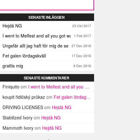
SENASTE INLÄGGEN
Hejdå NG
23 Okt 2017
I went to Melfest and all you got was three lousy selfies
1 Feb 2017
Ungefär allt jag haft för mig de senaste dagarna
27 Dec 2016
Fet galen lördagskväll
17 Dec 2016
grattis mig
8 Dec 2016
SENASTE KOMMENTARER
Finiquito
om
I went to Melfest and all you got was three lousy selfies
koupit řidičský průkaz
om
Fet galen lördagskväll
DRIVING LICENSES
om
Hejdå NG
Stabilized Ivory
om
Hejdå NG
Mammoth Ivory
om
Hejdå NG