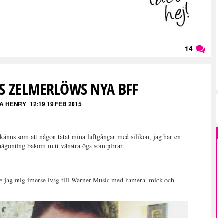
14
Läs kommentarer (
14
)
S ZELMERLÖWS NYA BFF
A HENRY
12:19 19 FEB 2015
t känns som att någon tätat mina luftgångar med silikon, jag har en
någonting bakom mitt vänstra öga som pirrar.
rade jag mig imorse iväg till Warner Music med kamera, mick och