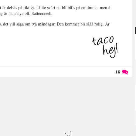
 är delvis på riktigt. Liiite svårt att bli bff’s på en timma, men å
g är hans nya bff. Satteeeeeeh.
s
, det vill säga om två måndagar. Den kommer bli sååå rolig. Är
16
Läs kommentarer (
16
)