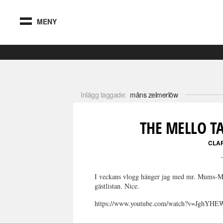
MENY
Inlägg taggade:
måns zelmerlöw
THE MELLO T
CLA
I veckans vlogg hänger jag med mr. Mums-Mum
gästlistan. Nice.
https://www.youtube.com/watch?v=JghYHEW