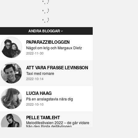
ANDRA BLOGGAR
PAPARAZZIBLOGGEN
Något om krig och Margaux Dietz
2022-11-30
ATT VARA FRASSE LEVINSSON
Taxi med romare
2022-10-14
LUCIA HAAG
På en anslagstavla nära dig
2022-10-10
PELLE TAMLEHT
Melodifestivalen 2022 – de går vidare
från den första deltävlingen
2022-02-02