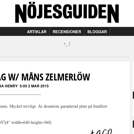
ARTIKLAR
RECENSIONER
BLOGGAR
AG W/ MÅNS ZELMERLÖW
RA HENRY
5:05 2 MAR 2015
s. Mycket trevligt. Är dessutom garanterad plats på finalfest-
I7j4″ width=640 height=360]