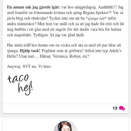
En annan sak jag gjorde igår:
var hos sångpedagog. Aaahhhh!!! Jag
stod framför en främmande kvinna och sjöng Regina Spektor?! Var så
jävla blyg och obekväm? Tycker inte om att ba *
sjunga nåt
* inför
andra människor? Men hon var snäll och sa att jag hade fin röst och lät
mig bubbla i ett glas med ett sugrör för det skulle vara bra för halsen
och magstödet. Tydligen. Så jag var glad ändå.
Har nästa träff hos henne om en vecka och ska ta med ett par låtar att
Hjälp tack!
sjunga.
Poplåtar som är görbara? Alltså inte typ Adele’s
Hello? Utan mer… Håkan, Veronica, Robyn, etc?
Anyway. SVT nu. Vi hörs.
13
Läs kommentarer (
13
)