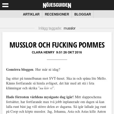
ARTIKLAR
RECENSIONER
BLOGGAR
Inlägg taggade:
musslor
MUSSLOR OCH FUCKING POMMES
CLARA HENRY
9:51 26 OKT 2016
Gomörra bloggen
. Hur mår ni idag?
Jag sitter på tunnelbanan mot SVT-huset. Ska in och spåna lite Mello.
Känns fortfarande så himla avlägset, det här med att stå i feta
klänningar och skrika ”
nu kör vi
”.
Hade förresten världens mysigaste dag igår!
Mitt slappeschema
fortsätter, har fortfarande max två jobb inplanerade om dagen så kan
lalla runt bäst jag vill större delen av dagarna. Så igår lallade jag runt
på Coop och köpte musslor. Jag, Johanna, Asta och Astas kille Anton