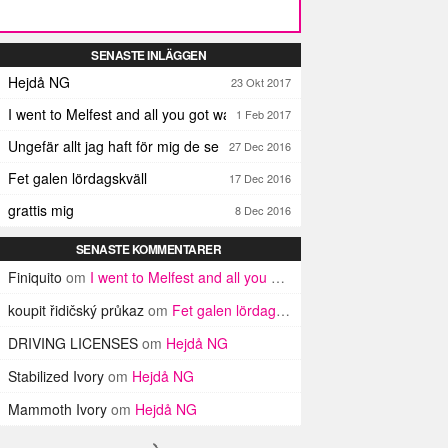
SENASTE INLÄGGEN
Hejdå NG
23 Okt 2017
I went to Melfest and all you got was three lousy selfies
1 Feb 2017
Ungefär allt jag haft för mig de senaste dagarna
27 Dec 2016
Fet galen lördagskväll
17 Dec 2016
grattis mig
8 Dec 2016
SENASTE KOMMENTARER
Finiquito
om
I went to Melfest and all you got was three lousy selfies
koupit řidičský průkaz
om
Fet galen lördagskväll
DRIVING LICENSES
om
Hejdå NG
Stabilized Ivory
om
Hejdå NG
Mammoth Ivory
om
Hejdå NG