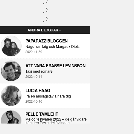
ANDRA BLOGGAR
PAPARAZZIBLOGGEN
Något om krig och Margaux Dietz
2022-11-30
ATT VARA FRASSE LEVINSSON
Taxi med romare
2022-10-14
LUCIA HAAG
På en anslagstavla nära dig
2022-10-10
PELLE TAMLEHT
Melodifestivalen 2022 – de går vidare
från den första deltävlingen
2022-02-02