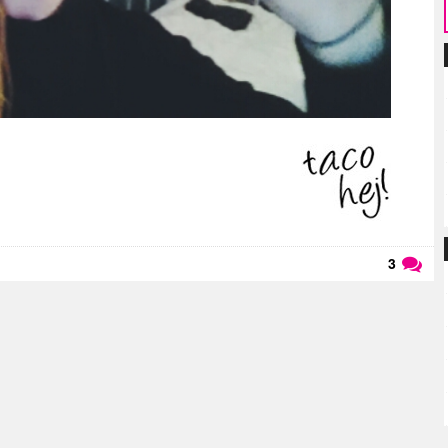
3
Läs kommentarer (
3
)