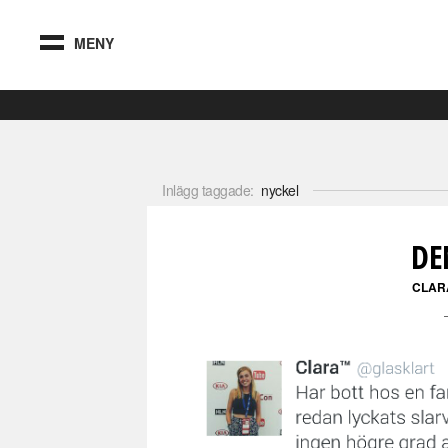
MENY
Inlägg taggade:
nyckel
DE
CLAR