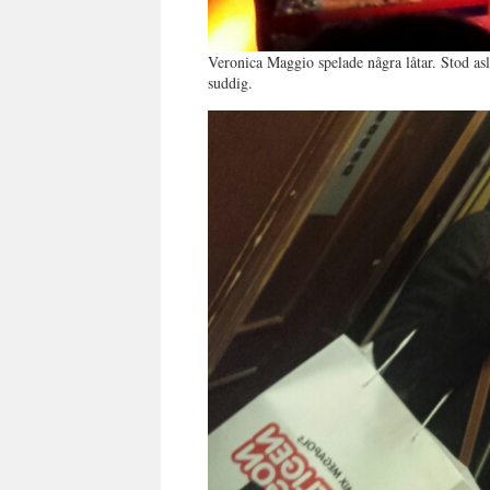
Veronica Maggio spelade några låtar. Stod asl
suddig.