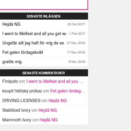
SENASTE INLÄGGEN
Hejdå NG
23 Okt 2017
I went to Melfest and all you got was three lousy selfies
1 Feb 2017
Ungefär allt jag haft för mig de senaste dagarna
27 Dec 2016
Fet galen lördagskväll
17 Dec 2016
grattis mig
8 Dec 2016
SENASTE KOMMENTARER
Finiquito
om
I went to Melfest and all you got was three lousy selfies
koupit řidičský průkaz
om
Fet galen lördagskväll
DRIVING LICENSES
om
Hejdå NG
Stabilized Ivory
om
Hejdå NG
Mammoth Ivory
om
Hejdå NG