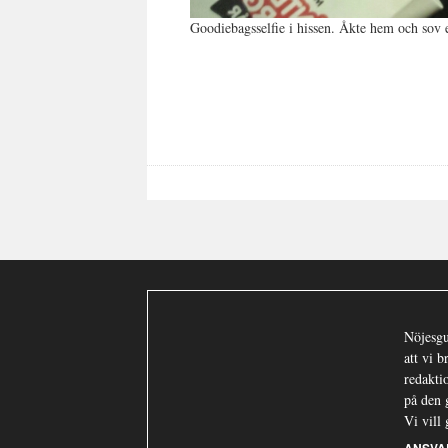
Goodiebagsselfie i hissen. Åkte hem och sov 
Nöjesgu
att vi 
redaktio
på den 
Vi vill 