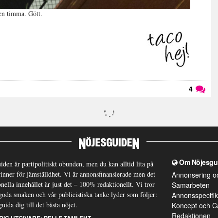
en timma. Gött.
4
Läs kommentarer (
4
)
Om Nöjesgu
iden är partipolitiskt obunden, men du kan alltid lita på
brinner för jämställdhet. Vi är annonsfinansierade men det
Annonsering o
nella innehållet är just det – 100% redaktionellt. Vi tror
Samarbeten
goda smaken och vår publicistiska tanke lyder som följer:
Annonsspecifik
guida dig till det bästa nöjet.
Koncept och C
Redaktionen