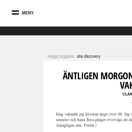
MENY
Inlägg taggade:
sbs discovery
ÄNTLIGEN MORGON 
VA
CLA
Idag vaknade jag klockan tjugo över 06. Jag ve
minuter och hann flera gånger överväga att d
Antagligen inte. Förlåt.)