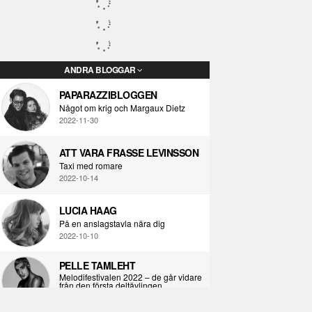
ANDRA BLOGGAR
PAPARAZZIBLOGGEN
Något om krig och Margaux Dietz
2022-11-30
ATT VARA FRASSE LEVINSSON
Taxi med romare
2022-10-14
LUCIA HAAG
På en anslagstavla nära dig
2022-10-10
PELLE TAMLEHT
Melodifestivalen 2022 – de går vidare
från den första deltävlingen
2022-02-02