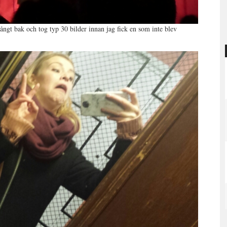
ångt bak och tog typ 30 bilder innan jag fick en som inte blev