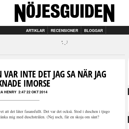
ARTIKLAR
RECENSIONER
BLOGGAR
VAR INTE DET JAG SA NÄR JAG
KNADE IMORSE
RA HENRY
2:47 22 OKT 2014
t att det låter fasansfullt. Det var det också. Stod i duschen i tjugo
ränka mig med duschstrålen. (Nej usch, får en skoja om sånt?