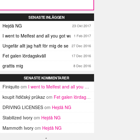
SENASTE INLÄGGEN
Hejdå NG
23 Okt 2017
I went to Melfest and all you got was three lousy selfies
1 Feb 2017
Ungefär allt jag haft för mig de senaste dagarna
27 Dec 2016
Fet galen lördagskväll
17 Dec 2016
grattis mig
8 Dec 2016
SENASTE KOMMENTARER
Finiquito
om
I went to Melfest and all you got was three lousy selfies
koupit řidičský průkaz
om
Fet galen lördagskväll
DRIVING LICENSES
om
Hejdå NG
Stabilized Ivory
om
Hejdå NG
Mammoth Ivory
om
Hejdå NG