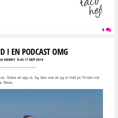
5
Läs kommentarer (
5
)
ED I EN PODCAST OMG
RA HENRY
9:44 17 SEP 2015
yan. Älskar att säga så. Jag låter som att jag är född på 70-talet och
n.
Mmm.