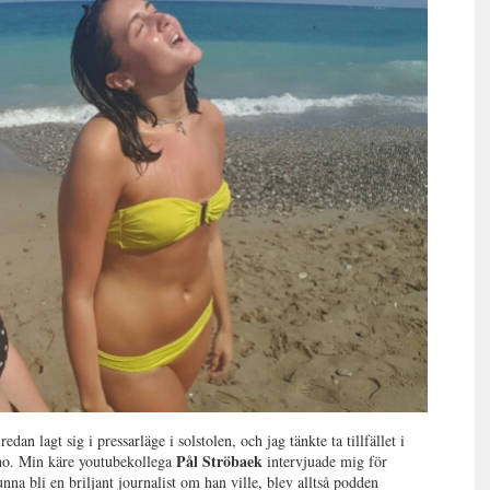
an lagt sig i pressarläge i solstolen, och jag tänkte ta tillfället i
Pål Ströbaek
oho. Min käre youtubekollega
intervjuade mig för
na bli en briljant journalist om han ville, blev alltså podden