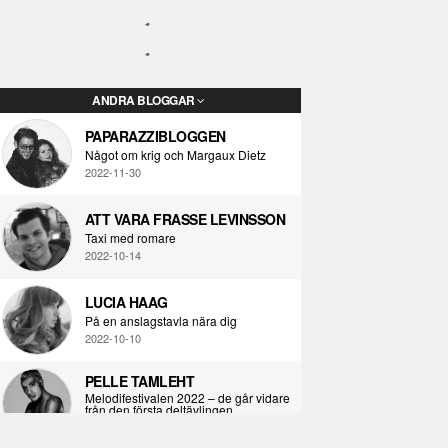
ANDRA BLOGGAR
PAPARAZZIBLOGGEN
Något om krig och Margaux Dietz
2022-11-30
ATT VARA FRASSE LEVINSSON
Taxi med romare
2022-10-14
LUCIA HAAG
På en anslagstavla nära dig
2022-10-10
PELLE TAMLEHT
Melodifestivalen 2022 – de går vidare
från den första deltävlingen
2022-02-02