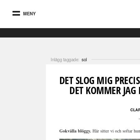
MENY
Inlägg taggade:
sol
DET SLOG MIG PRECIS
DET KOMMER JAG 
CLA
Gokvälla blöggy.
Här sitter vi och softar hu