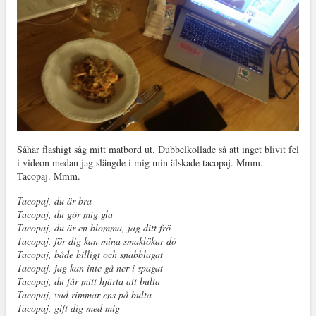
Såhär flashigt såg mitt matbord ut. Dubbelkollade så att inget blivit fel
i videon medan jag slängde i mig min älskade tacopaj. Mmm.
Tacopaj. Mmm.
Tacopaj, du är bra
Tacopaj, du gör mig gla
Tacopaj, du är en blomma, jag ditt frö
Tacopaj, för dig kan mina smaklökar dö
Tacopaj, både billigt och snabblagat
Tacopaj, jag kan inte gå ner i spagat
Tacopaj, du får mitt hjärta att bulta
Tacopaj, vad rimmar ens på bulta
Tacopaj, gift dig med mig