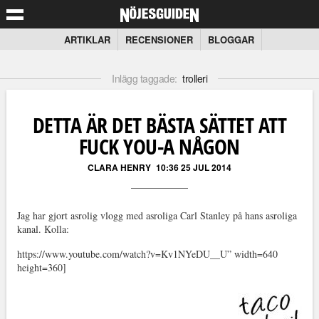
ARTIKLAR
RECENSIONER
BLOGGAR
Inlägg taggade:
trolleri
DETTA ÄR DET BÄSTA SÄTTET ATT
FUCK YOU-A NÅGON
CLARA HENRY
10:36 25 JUL 2014
Jag har gjort asrolig vlogg med asroliga Carl Stanley på hans asroliga
kanal. Kolla:
https://www.youtube.com/watch?v=Kv1NYeDU__U” width=640
height=360]