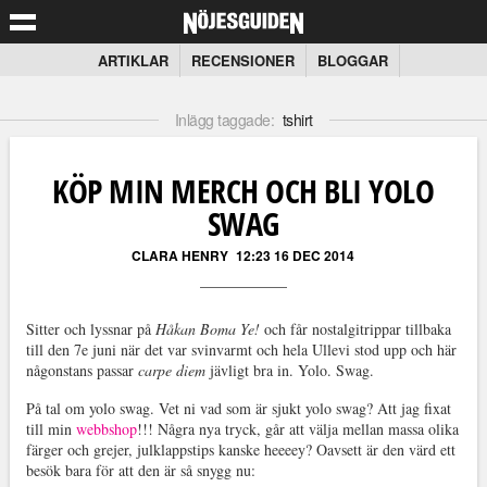
ARTIKLAR
RECENSIONER
BLOGGAR
Inlägg taggade:
tshirt
KÖP MIN MERCH OCH BLI YOLO
SWAG
CLARA HENRY
12:23 16 DEC 2014
Sitter och lyssnar på
Håkan Boma Ye!
och får nostalgitrippar tillbaka
till den 7e juni när det var svinvarmt och hela Ullevi stod upp och här
någonstans passar
carpe diem
jävligt bra in. Yolo. Swag.
På tal om yolo swag. Vet ni vad som är sjukt yolo swag? Att jag fixat
till min
webbshop
!!! Några nya tryck, går att välja mellan massa olika
färger och grejer, julklappstips kanske heeeey? Oavsett är den värd ett
besök bara för att den är så snygg nu: