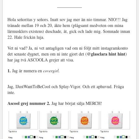
Hola señoritas y señors. Inatt sov jag mer än nio timmar. NIO!!! Jag
tränade mellan 19 och 20, åkte hem (plågsamt medveten om mina
lårmusklers existens) duschade, åt, gick och lade mig. Somnade innan
22. Hale frickin luja.
Vet ni vad? Ja, ni vet antagligen vad om ni följt mitt instagramkonto
@glasclara hint hint
det senaste dygnet, men om ni inte gjort det (
)
har jag två ASCOOLA grejer att visa.
1.
Jag är numera en
covergirl.
Jag, IJustWantToBeCool och Splay-Vigor. Och ett aphuvud. Fråga
inte.
Ascool grej nummer 2.
Jag har börjat sälja MERCH!