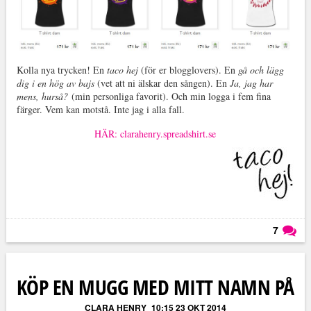
Kolla nya trycken! En
taco hej
(för er blogglovers). En
gå och lägg
dig i en hög av bajs
(vet att ni älskar den sången). En
Ja, jag har
mens, hurså?
(min personliga favorit). Och min logga i fem fina
färger. Vem kan motstå. Inte jag i alla fall.
HÄR: clarahenry.spreadshirt.se
7
Läs kommentarer (
7
)
KÖP EN MUGG MED MITT NAMN PÅ
CLARA HENRY
10:15 23 OKT 2014