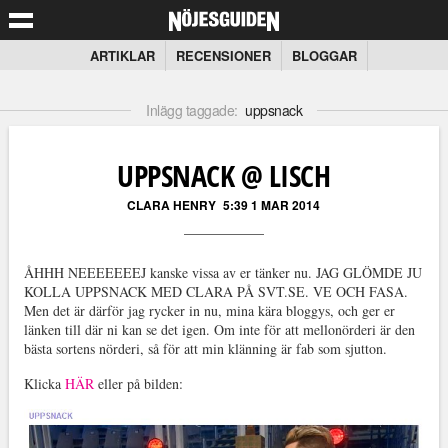
ARTIKLAR
RECENSIONER
BLOGGAR
Inlägg taggade:
uppsnack
UPPSNACK @ LISCH
CLARA HENRY
5:39 1 MAR 2014
ÅHHH NEEEEEEEJ kanske vissa av er tänker nu. JAG GLÖMDE JU
KOLLA UPPSNACK MED CLARA PÅ SVT.SE. VE OCH FASA.
Men det är därför jag rycker in nu, mina kära bloggys, och ger er
länken till där ni kan se det igen. Om inte för att mellonörderi är den
bästa sortens nörderi, så för att min klänning är fab som sjutton.
Klicka
HÄR
eller på bilden: