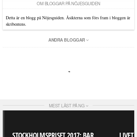
OM BLOGGAR PÅ NÖJESGUIDEN
Detta är en blogg på Nöjesguiden. Åsikterna som förs fram i bloggen är
skribentens.
ANDRA BLOGGAR
MEST LÄST PÅ NG
STOCKHOLMSPRISET 2017: BAR
LIVET