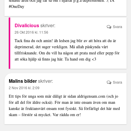
senaste åren och jag får så ont i hjärtat p.g.a depressionen. :( IA
#OneDay
Divalicious
skriver:
Svara
26 Okt 2016 kl. 11:56
Tack fina du och amin! åh ledsen jag blir av att höra att du är
deprimerad, det suger verkligen. Må allah påskynda vårt
tillfrisknande. Om du vill ha någon att prata med eller pepp för
att söka hjälp så finns jag här. Ta hand om dig <3
Malins bilder
skriver:
Svara
2 Nov 2016 kl. 2:09
Ett tips för unga som mår dåligt är sidan aldrigensam.com (och jo
för all del för äldre också). För man är inte ensam även om man
kanske är fruktansvärt ensam rent fysiskt. Så förfärligt det här med
skam – förstör så mycket. Var rädda om er!