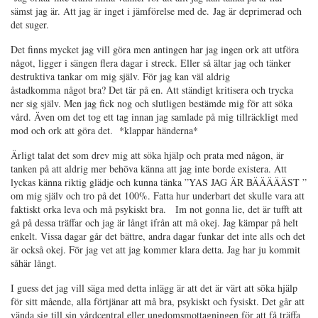
sämst jag är. Att jag är inget i jämförelse med de. Jag är deprimerad och
det suger.
Det finns mycket jag vill göra men antingen har jag ingen ork att utföra
något, ligger i sängen flera dagar i streck. Eller så ältar jag och tänker
destruktiva tankar om mig själv. För jag kan väl aldrig
åstadkomma något bra? Det tär på en. Att ständigt kritisera och trycka
ner sig själv. Men jag fick nog och slutligen bestämde mig för att söka
vård. Även om det tog ett tag innan jag samlade på mig tillräckligt med
mod och ork att göra det. *klappar händerna*
Ärligt talat det som drev mig att söka hjälp och prata med någon, är
tanken på att aldrig mer behöva känna att jag inte borde existera. Att
lyckas känna riktig glädje och kunna tänka ”YAS JAG ÄR BÄÄÄÄÄST ”
om mig själv och tro på det 100%. Fatta hur underbart det skulle vara att
faktiskt orka leva och må psykiskt bra. Im not gonna lie, det är tufft att
gå på dessa träffar och jag är långt ifrån att må okej. Jag kämpar på helt
enkelt. Vissa dagar går det bättre, andra dagar funkar det inte alls och det
är också okej. För jag vet att jag kommer klara detta. Jag har ju kommit
såhär långt.
I guess det jag vill säga med detta inlägg är att det är värt att söka hjälp
för sitt mående, alla förtjänar att må bra, psykiskt och fysiskt. Det går att
vända sig till sin vårdcentral eller ungdomsmottagningen för att få träffa