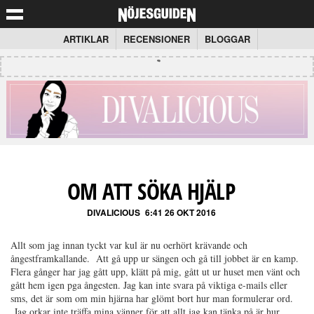
ARTIKLAR
RECENSIONER
BLOGGAR
OM ATT SÖKA HJÄLP
DIVALICIOUS
6:41 26 OKT 2016
Allt som jag innan tyckt var kul är nu oerhört krävande och
ångestframkallande. Att gå upp ur sängen och gå till jobbet är en kamp.
Flera gånger har jag gått upp, klätt på mig, gått ut ur huset men vänt och
gått hem igen pga ångesten. Jag kan inte svara på viktiga e-mails eller
sms, det är som om min hjärna har glömt bort hur man formulerar ord.
Jag orkar inte träffa mina vänner för att allt jag kan tänka på är hur