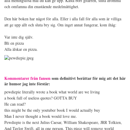
alla meningslösa mål du kan ge upp. Kasta bort gitarren, sluta drömma
och omfamna din enastående medelmåttighet.
Den här boken har något för alla. Eller i alla fall för alla som är villiga
att ge upp allt och sluta bry sig. Om inget annat fungerar, kom ihåg:
Var inte dig själv.
Bli en pizza
Alla älskar en pizza.
Kommentarer från fansen
som definitivt berättar för mig att det här
är humor jag inte förstår:
pewdiepie literally wrote a book what world are we living
a book full of useless quotes? GOTTA BUY
He can read?
this might be the only youtuber book I would actually buy
Man I never thought a book would love me.
Pewdiepie is the next Julius Caesar, William Shakespeare, JRR Tolkien,
And Taylor Swift, all in one person. This piece will remove world