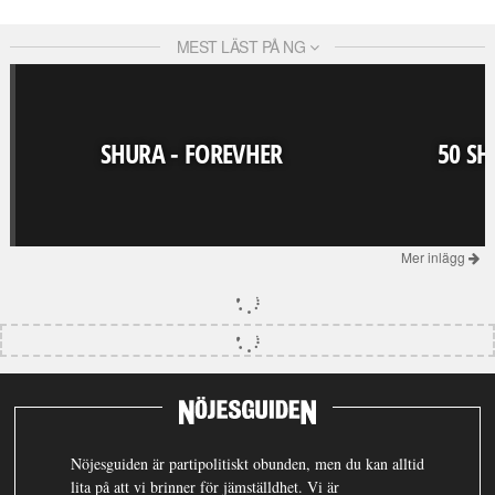
MEST LÄST PÅ NG
SHURA - FOREVHER
50 SH
Mer inlägg
Nöjesguiden är partipolitiskt obunden, men du kan alltid
lita på att vi brinner för jämställdhet. Vi är