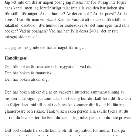
Jag vet inte om det är någon poäng jag missar här för att jag inte följer
hans kanal, men jag förstår ärligt talat inte alls vad den här boken ska
föreställa för något. Är det humor? Är det en bok? Är det poesi? Är det
konst? Hur blir man en pizza? Kan det vara så att detta ska föreställa en
såkallad ”dassbok”, dvs humor för toabesök?? Är det inne igen med såna
böcker? Vad är poängen? Vad har han fyllt dessa 240 (! det är rätt
många) sidor med?
…. jag tror nog inte det här är något för mig…
Handlingen:
Den här boken är smartare och snyggare än vad du är.
Den här boken är fantastisk.
Den här boken älskar dig.
Den här boken älskar dig är en vackert illustrerad sammanställning av
inspirerande sägningar som talar om för dig hur du skall leva ditt liv. Om
du följer dessa råd till punkt och pricka kommer ditt liv att bli lättare,
glamorösare och rikare. Tänk vilken skön person alla skulle tycka att du
är om du levde efter devisen: du kan aldrig misslyckas om du inte provar.
Ditt bortkastade liv skulle kunna bli till inspiration för andra. Tänk på