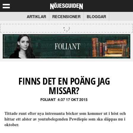
ARTIKLAR
RECENSIONER
BLOGGAR
FINNS DET EN POÄNG JAG
MISSAR?
FOLIANT
4:37 17 OKT 2015
Tittade runt efter nya intressanta böcker som kommer ut i höst och
hittar ett alster av youtubelegenden Pewdiepie som ska släppas nu i
oktober.