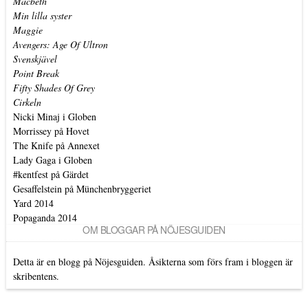
Macbeth
Min lilla syster
Maggie
Avengers: Age Of Ultron
Svenskjävel
Point Break
Fifty Shades Of Grey
Cirkeln
Nicki Minaj i Globen
Morrissey på Hovet
The Knife på Annexet
Lady Gaga i Globen
#kentfest på Gärdet
Gesaffelstein på Münchenbryggeriet
Yard 2014
Popaganda 2014
OM BLOGGAR PÅ NÖJESGUIDEN
Detta är en blogg på Nöjesguiden. Åsikterna som förs fram i bloggen är
skribentens.