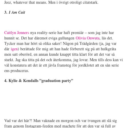
Jeez, whatever that means. Men i övrigt otroligt citatstark.
3.
I Am Cait
Caitlyn Jenners
nya reality-serie har haft premiär – som jag inte har
hunnit se. Det har däremot eviga gullungen
Olivia Onwuta
, läs det.
Tycker man har hört så olika saker! Någon på Trädgården (ja, jag var
där
igen
) berättade för mig att han hade förberett sig på att hulkgråta
men satt oberörd, en annan kunde knappt titta klart för att det var så
starkt. Jag ska titta på det och återkomma, jag lovar. Men tills dess kan vi
väl konstatera att det är ett jävla framsteg för jordklotet att en sån serie
ens produceras.
4. Kylie & Kendalls ”graduation party”
Vad var det här?! Man vaknade en morgon och var tvungen att slå sig
fram genom Instagram-feeden med machete för att den var så full av