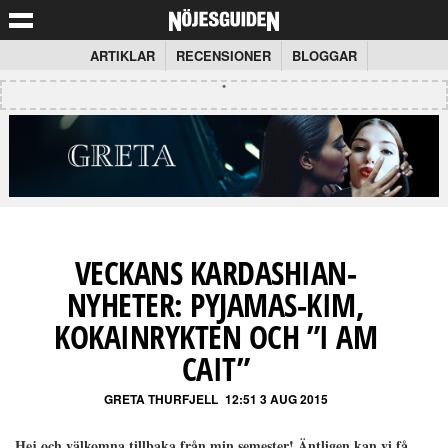
ARTIKLAR
RECENSIONER
BLOGGAR
VECKANS KARDASHIAN-
NYHETER: PYJAMAS-KIM,
KOKAINRYKTEN OCH ”I AM
CAIT”
GRETA THURFJELL
12:51 3 AUG 2015
Hej och välkomna tillbaka från min semester! Äntligen kan vi få