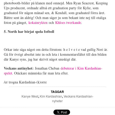
photobooth-bilder på klanen med omnejd. Men Ryan Seacrest, Keeping
Ups producent, ordnade alltså ett graduation party för Kylie, som
graduated för någon månad sen, & Kendall, som graduated förra året.
Bättre sent än aldrig! Och man säger ju som bekant inte nej till otaliga
foton på gänget,
kokainrykten
och
Khloes twerkande
.
5. North har börjat spela fotboll
Orkar inte säga något om detta förutom: h e l v e t e vad gullig Nori är.
Gå för övrigt absolut inte in och leta i kommentarsfältet till den bilden
där Kanye syns, jag har skrivit något snuskigt där.
Veckans antinyhet:
Jonathan Cheban
debuterar i Kim Kardashian-
spelet
. Otäckare människa får man leta efter.
/er trogna Kardashian-(k)orre
TAGGAR
Kanye West
,
Kim Kardashian
,
Veckans Kardashian-
nyheter