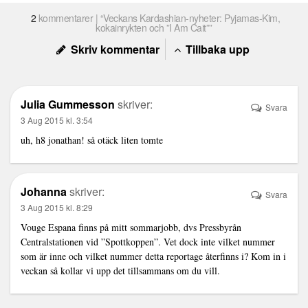
2
kommentarer | “Veckans Kardashian-nyheter: Pyjamas-Kim,
kokainrykten och ”I Am Cait””
Skriv kommentar
Tillbaka upp
Julia Gummesson
skriver:
Svara
3 Aug 2015 kl. 3:54
uh, h8 jonathan! så otäck liten tomte
Johanna
skriver:
Svara
3 Aug 2015 kl. 8:29
Vouge Espana finns på mitt sommarjobb, dvs Pressbyrån
Centralstationen vid ”Spottkoppen”. Vet dock inte vilket nummer
som är inne och vilket nummer detta reportage återfinns i? Kom in i
veckan så kollar vi upp det tillsammans om du vill.