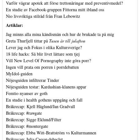
Varför vägrar apotek att förse trettonåringar med preventivmedel?
En studie av Facebook-gruppen Fittorna mitt ibland oss
Nio livsviktiga stilråd från Fran Lebowitz
Artiklar:
Jag minns alla mina kändismän och hur de brukade ta på mig
Greta Thurfjell tittar på
Tusen år till julafton
Lever jag och Fokus i olika Kultursverige?
18 life hacks: Så blir livet lättare som tjej
Vill New Level Of Pornography inte göra porr?
Ingen vill prata om porren i porrdebatten
MyIdol-guiden
Nöjesguiden infiltrerar Tinder
Nöjesguiden testar: Kardashian-klanens appar
Femtio nyanser av goth
En studie i health gothens uppgång och fall
Bråkrecap: Kjell Häglund/Jan Gradvall
Bråkrecap: #rawgate
Bråkrecap: Sigge Eklund/Filter
Bråkrecap: #montergate
Bråkrecap: Ebba Witt-Brattström vs Kulturmannen
Bråkrecap: Julia Caesar-debaclet