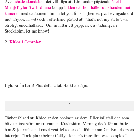
Även
shade-skandalen
, det vill säga att Kim under pågående
Nicki
Minaj/Taylor Swift-drama
la upp
bilden där hon håller upp handen mot
kameran
med captionen ”Imma let you finish” (hennes pvs bevingade ord
mot Taylor, ni vet) och i efterhand påstod att ”that’s not my style”, var
otroligt underhållande. Om ni hittar ett pappersex av tidningen i
Stockholm, let me know!
2.
Khloe i Complex
Ugh, så fin bara! Plus detta citat, starkt ändå ju:
Tänker ibland att Khloe är den coolaste av dem. Eller iallafall den som
blivit minst störd av att vara en Kardashian. Varning dock för att både
hon & journalisten konsekvent felkönar och dödnamnar Caitlyn, eftersom
intervjun ”took place before Caitlyn Jenner’s transition was complete”.