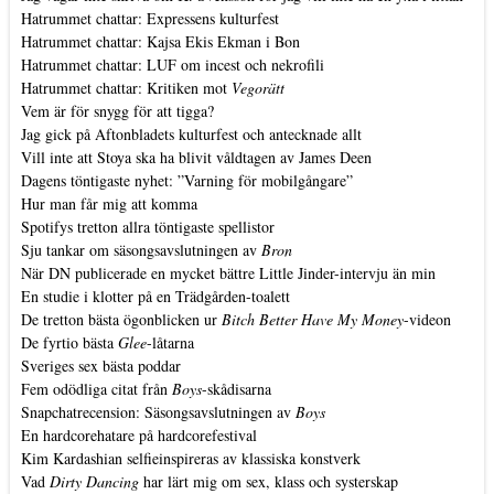
Hatrummet chattar: Expressens kulturfest
Hatrummet chattar: Kajsa Ekis Ekman i Bon
Hatrummet chattar: LUF om incest och nekrofili
Hatrummet chattar: Kritiken mot
Vegorätt
Vem är för snygg för att tigga?
Jag gick på Aftonbladets kulturfest och antecknade allt
Vill inte att Stoya ska ha blivit våldtagen av James Deen
Dagens töntigaste nyhet: ”Varning för mobilgångare”
Hur man får mig att komma
Spotifys tretton allra töntigaste spellistor
Sju tankar om säsongsavslutningen av
Bron
När DN publicerade en mycket bättre Little Jinder-intervju än min
En studie i klotter på en Trädgården-toalett
De tretton bästa ögonblicken ur
Bitch Better Have My Money
-videon
De fyrtio bästa
Glee
-låtarna
Sveriges sex bästa poddar
Fem odödliga citat från
Boys
-skådisarna
Snapchatrecension: Säsongsavslutningen av
Boys
En hardcorehatare på hardcorefestival
Kim Kardashian selfieinspireras av klassiska konstverk
Vad
Dirty Dancing
har lärt mig om sex, klass och systerskap