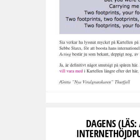
Sia verkar ha lyssnat mycket på Kartellen på s
Sebbe Staxx, för att boosta hans internatione
Acting
består ju som bekant, deppigt nog, av l
Ja, är definitivt något smutsigt på spåren här.
vill vara med
i Kartellen längre efter det här,
/Greta ”Nya Viralgranskaren” Thurfjell
DAGENS (LÄS:
INTERNETHÖJDPU