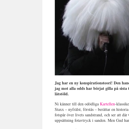
Jag har en ny konspirationsteori! Den ha
jag mot alla odds har börjat gilla på sist
låtstöld.
Ni känner till den odödliga
Kartellen
-klassik
Staxx – nyfrälst, förstås – berättar en histor
fotspår över livets sandstrand, och ser att dä
uppsättning fotavtryck i sanden. Men Gud har 