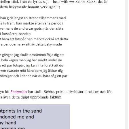
rtellen-stick från en lyrics-sajt – bear with
me
Sebbe Staxx, det är
 ”detta bekymrade honom verkligen”!)
nya låt
Footprints
har stulit Sebbes privata livshistoria rakt av och för
ta även detta djupt upprörande faktum.