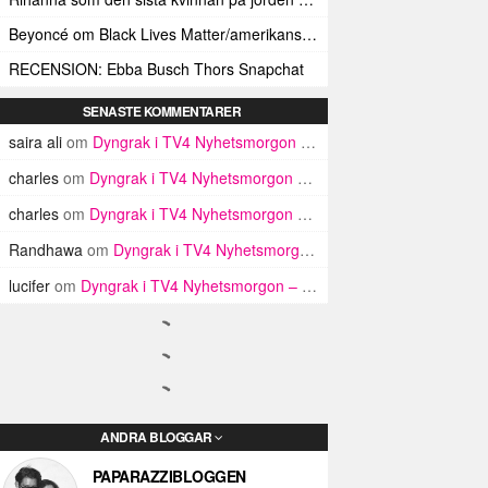
Beyoncé om Black Lives Matter/amerikanska polisens mord på svarta: ”We need freedom too”
RECENSION: Ebba Busch Thors Snapchat
SENASTE KOMMENTARER
saira ali
om
Dyngrak i TV4 Nyhetsmorgon – backstage-berättelsen
charles
om
Dyngrak i TV4 Nyhetsmorgon – backstage-berättelsen
charles
om
Dyngrak i TV4 Nyhetsmorgon – backstage-berättelsen
Randhawa
om
Dyngrak i TV4 Nyhetsmorgon – backstage-berättelsen
lucifer
om
Dyngrak i TV4 Nyhetsmorgon – backstage-berättelsen
ANDRA BLOGGAR
PAPARAZZIBLOGGEN