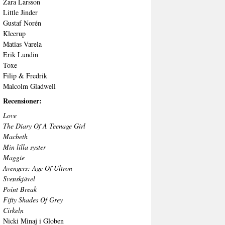
Zara Larsson
Little Jinder
Gustaf Norén
Kleerup
Matias Varela
Erik Lundin
Toxe
Filip & Fredrik
Malcolm Gladwell
Recensioner:
Love
The Diary Of A Teenage Girl
Macbeth
Min lilla syster
Maggie
Avengers: Age Of Ultron
Svenskjävel
Point Break
Fifty Shades Of Grey
Cirkeln
Nicki Minaj i Globen