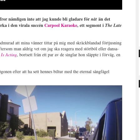
 Tror nämligen inte att jag kunde bli gladare för
än det
nåt
rka i den virala succén
Carpool Karaoke
, ett segment i
The Late
rundmurad att mina vänner tittar på mig med skräckblandad förtjusning
eftersom man aldrig vet om jag ska reagera med störtböl eller dansa-
 Is Acting
, bortsett från ett par av de singlar hon släppte i förväg, en
ögonen efter att ha sett hennes biltur med the eternal sångfågel