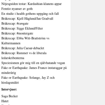
Nöjesguiden testar: Kardashian-klanens appar
Femtio nyanser av goth
En studie i health gothens uppgång och fall
Bråkrecap: Kjell Häglund/Jan Gradvall
Bråkrecap: #rawgate
Bråkrecap: Sigge Eklund/Filter
Bråkrecap: #montergate
Bråkrecap: Ebba Witt-Brattström vs
Kulturmannen
Bråkrecap: Julia Caesar-debaclet
Bråkrecap: Rummet vs de liberala
ledarskribenterna
Speciesismen gör mig till en självhatande vegan
Fake or Earthquake: James Franco instaraggar på
minderårig
Fake or Earthquake: Solange, Jay Z och
hisslagsmålet
Intervjuer:
Saga Becker
Hatet