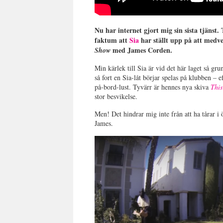
Nu har internet gjort mig sin sista tjänst.
faktum att
Sia
har ställt upp på att medve
med James Corden.
Show
Min kärlek till Sia är vid det här laget så g
så fort en Sia-låt börjar spelas på klubben – 
på-bord-lust. Tyvärr är hennes nya skiva
This
stor besvikelse.
Men! Det hindrar mig inte från att ha tårar i 
James.