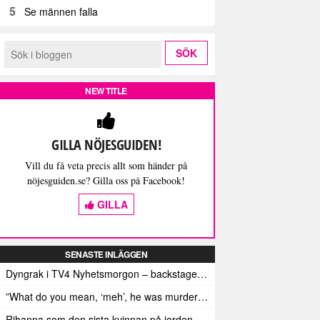
5
Se männen falla
NEW TITLE
GILLA NÖJESGUIDEN!
Vill du få veta precis allt som händer på
nöjesguiden.se? Gilla oss på Facebook!
GILLA
SENASTE INLÄGGEN
Dyngrak i TV4 Nyhetsmorgon – backstage-berättelsen
”What do you mean, ‘meh’, he was murdered by terrorists”
Rihanna som den sista kvinnan på jorden för W Magazine