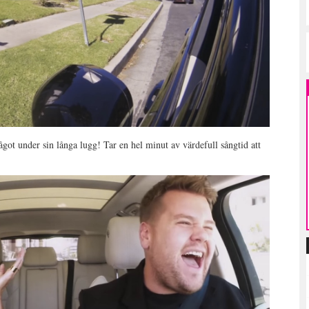
ågot under sin långa lugg! Tar en hel minut av värdefull sångtid att