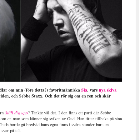
ndlar om min (före detta?) favoritmänniska
Sia
, vars
nya skiva
a tiden, och Sebbe Staxx. Och det rör sig om en ren och skär
ern
Ställ dig upp
? Tänkte väl det. I den finns ett parti där Sebbe
ia om en man som känner sig sviken av Gud. Han tittar tillbaka på sina
r Guds borde gå bredvid hans egna finns i svåra stunder bara en
svar på tal.