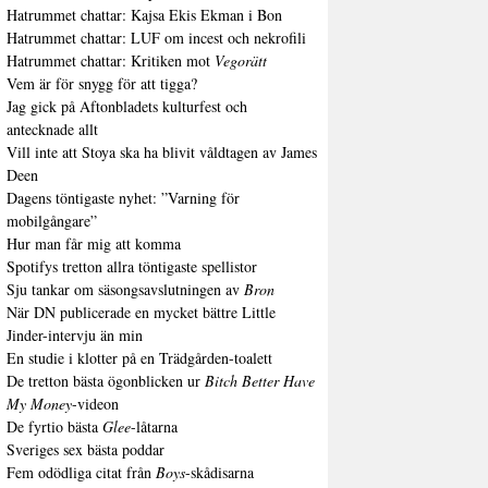
Hatrummet chattar: Kajsa Ekis Ekman i Bon
Hatrummet chattar: LUF om incest och nekrofili
Hatrummet chattar: Kritiken mot
Vegorätt
Vem är för snygg för att tigga?
Jag gick på Aftonbladets kulturfest och
antecknade allt
Vill inte att Stoya ska ha blivit våldtagen av James
Deen
Dagens töntigaste nyhet: ”Varning för
mobilgångare”
Hur man får mig att komma
Spotifys tretton allra töntigaste spellistor
Sju tankar om säsongsavslutningen av
Bron
När DN publicerade en mycket bättre Little
Jinder-intervju än min
En studie i klotter på en Trädgården-toalett
De tretton bästa ögonblicken ur
Bitch Better Have
My Money
-videon
De fyrtio bästa
Glee
-låtarna
Sveriges sex bästa poddar
Fem odödliga citat från
Boys
-skådisarna