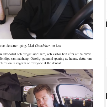
 innan de sätter igång. Med
Chandelier
, no less.
m alkoholist och drogmissbrukare, och varför hon efter att ha blivit
i offentliga sammanhang. Otroligt gammal spaning av henne, detta, om
ctures on Instagram of everyone at the dentist”.