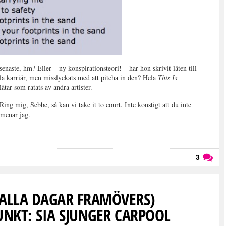
enaste, hm? Eller – ny konspirationsteori! – har hon skrivit låten till
lla karriär, men misslyckats med att pitcha in den? Hela
This Is
åtar som ratats av andra artister.
 Ring mig, Sebbe, så kan vi take it to court. Inte konstigt att du inte
 menar jag.
3
Läs kommentarer (
3
)
 ALLA DAGAR FRAMÖVERS)
NKT: SIA SJUNGER CARPOOL