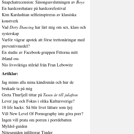
Snapchatrecension: Säsongsavslutningen av
Boys
En hardcorehatare på hardcorefestival
Kim Kardashian selfieinspireras av klassiska
konstverk
Vad
Dirty Dancing
har lärt mig om sex, klass och
systerskap
Varför vägrar apotek att förse trettonåringar med
preventivmedel?
En studie av Facebook-gruppen Fittorna mitt
ibland oss
Nio livsviktiga stilråd från Fran Lebowitz
Artiklar:
Jag minns alla mina kändismän och hur de
brukade ta på mig
Greta Thurfjell tittar på
Tusen år till julafton
Lever jag och Fokus i olika Kultursverige?
18 life hacks: Så blir livet lättare som tjej
Vill New Level Of Pornography inte göra porr?
Ingen vill prata om porren i porrdebatten
MyIdol-guiden
Nöjesguiden infiltrerar Tinder