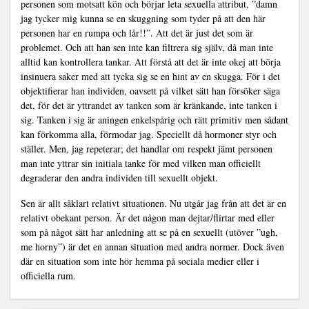
personen som motsatt kön och börjar leta sexuella attribut, ”damn
jag tycker mig kunna se en skuggning som tyder på att den här
personen har en rumpa och lår!!”. Att det är just det som är
problemet. Och att han sen inte kan filtrera sig själv, då man inte
alltid kan kontrollera tankar. Att förstå att det är inte okej att börja
insinuera saker med att tycka sig se en hint av en skugga. För i det
objektifierar han individen, oavsett på vilket sätt han försöker säga
det, för det är yttrandet av tanken som är kränkande, inte tanken i
sig. Tanken i sig är aningen enkelspårig och rätt primitiv men sådant
kan förkomma alla, förmodar jag. Speciellt då hormoner styr och
ställer. Men, jag repeterar; det handlar om respekt jämt personen
man inte yttrar sin initiala tanke för med vilken man officiellt
degraderar den andra individen till sexuellt objekt.
Sen är allt såklart relativt situationen. Nu utgår jag från att det är en
relativt obekant person. Är det någon man dejtar/flirtar med eller
som på något sätt har anledning att se på en sexuellt (utöver ”ugh,
me horny”) är det en annan situation med andra normer. Dock även
där en situation som inte hör hemma på sociala medier eller i
officiella rum.