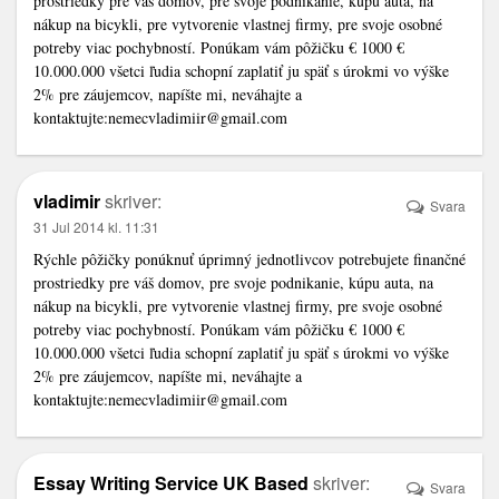
prostriedky pre váš domov, pre svoje podnikanie, kúpu auta, na
nákup na bicykli, pre vytvorenie vlastnej firmy, pre svoje osobné
potreby viac pochybností. Ponúkam vám pôžičku € 1000 €
10.000.000 všetci ľudia schopní zaplatiť ju späť s úrokmi vo výške
2% pre záujemcov, napíšte mi, neváhajte a
kontaktujte:nemecvladimiir@gmail.com
vladimir
skriver:
Svara
31 Jul 2014 kl. 11:31
Rýchle pôžičky ponúknuť úprimný jednotlivcov potrebujete finančné
prostriedky pre váš domov, pre svoje podnikanie, kúpu auta, na
nákup na bicykli, pre vytvorenie vlastnej firmy, pre svoje osobné
potreby viac pochybností. Ponúkam vám pôžičku € 1000 €
10.000.000 všetci ľudia schopní zaplatiť ju späť s úrokmi vo výške
2% pre záujemcov, napíšte mi, neváhajte a
kontaktujte:nemecvladimiir@gmail.com
Essay Writing Service UK Based
skriver:
Svara