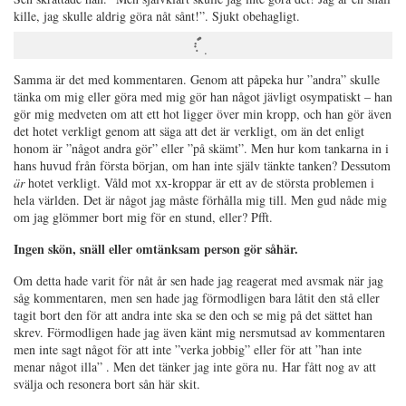
kille, jag skulle aldrig göra nåt sånt!”. Sjukt obehagligt.
Samma är det med kommentaren. Genom att påpeka hur ”andra” skulle
tänka om mig eller göra med mig gör han något jävligt osympatiskt – han
gör mig medveten om att ett hot ligger över min kropp, och han gör även
det hotet verkligt genom att säga att det är verkligt, om än det enligt
honom är ”något andra gör” eller ”på skämt”. Men hur kom tankarna in i
hans huvud från första början, om han inte själv tänkte tanken? Dessutom
är
hotet verkligt. Våld mot xx-kroppar är ett av de största problemen i
hela världen. Det är något jag måste förhålla mig till. Men gud nåde mig
om jag glömmer bort mig för en stund, eller? Pfft.
Ingen skön, snäll eller omtänksam person gör såhär.
Om detta hade varit för nåt år sen hade jag reagerat med avsmak när jag
såg kommentaren, men sen hade jag förmodligen bara låtit den stå eller
tagit bort den för att andra inte ska se den och se mig på det sättet han
skrev. Förmodligen hade jag även känt mig nersmutsad av kommentaren
men inte sagt något för att inte ”verka jobbig” eller för att ”han inte
menar något illa” . Men det tänker jag inte göra nu. Har fått nog av att
svälja och resonera bort sån här skit.