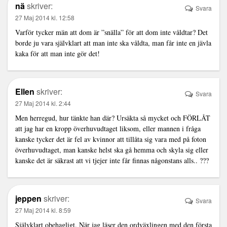
nä
skriver:
Svara
27 Maj 2014 kl. 12:58
Varför tycker män att dom är ”snälla” för att dom inte våldtar? Det
borde ju vara självklart att man inte ska våldta, man får inte en jävla
kaka för att man inte gör det!
Ellen
skriver:
Svara
27 Maj 2014 kl. 2:44
Men herregud, hur tänkte han där? Ursäkta så mycket och FÖRLÅT
att jag har en kropp överhuvudtaget liksom, eller mannen i fråga
kanske tycker det är fel av kvinnor att tillåta sig vara med på foton
överhuvudtaget, man kanske helst ska gå hemma och skyla sig eller
kanske det är säkrast att vi tjejer inte får finnas någonstans alls.. ???
jeppen
skriver:
Svara
27 Maj 2014 kl. 8:59
Självklart obehagligt. När jag läser den ordväxlingen med den första