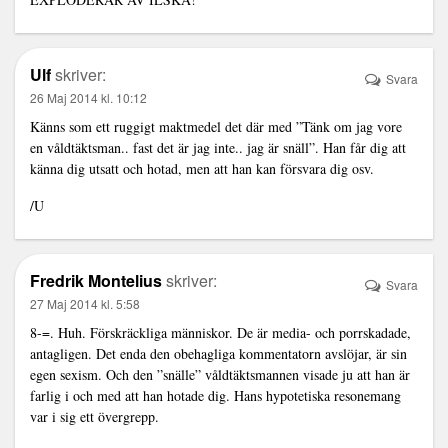
Ulf
skriver:
Svara
26 Maj 2014 kl. 10:12
Känns som ett ruggigt maktmedel det där med ”Tänk om jag vore
en våldtäktsman.. fast det är jag inte.. jag är snäll”. Han får dig att
känna dig utsatt och hotad, men att han kan försvara dig osv.
/U
Fredrik Montelius
skriver:
Svara
27 Maj 2014 kl. 5:58
8-=. Huh. Förskräckliga människor. De är media- och porrskadade,
antagligen. Det enda den obehagliga kommentatorn avslöjar, är sin
egen sexism. Och den ”snälle” våldtäktsmannen visade ju att han är
farlig i och med att han hotade dig. Hans hypotetiska resonemang
var i sig ett övergrepp.