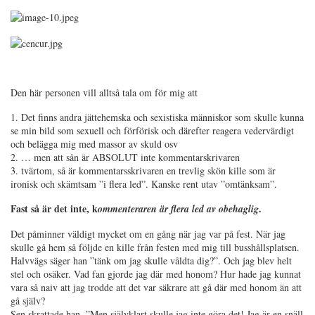
Den här personen vill alltså tala om för mig att
1. Det finns andra jättehemska och sexistiska människor som skulle kunna
se min bild som sexuell och förförisk och därefter reagera vedervärdigt
och belägga mig med massor av skuld osv
2. … men att sån är ABSOLUT inte kommentarskrivaren
3. tvärtom, så är kommentarsskrivaren en trevlig skön kille som är
ironisk och skämtsam ”i flera led”. Kanske rent utav ”omtänksam”.
Fast så är det inte, k
.
ommenteraren är flera led av obehaglig
Det påminner väldigt mycket om en gång när jag var på fest. När jag
skulle gå hem så följde en kille från festen med mig till busshållsplatsen.
Halvvägs säger han ”tänk om jag skulle våldta dig?”. Och jag blev helt
stel och osäker. Vad fan gjorde jag där med honom? Hur hade jag kunnat
vara så naiv att jag trodde att det var säkrare att gå där med honom än att
gå själv?
Sen skrattade han. ”Men självklart skulle jag inte göra det! Jag är en snäll