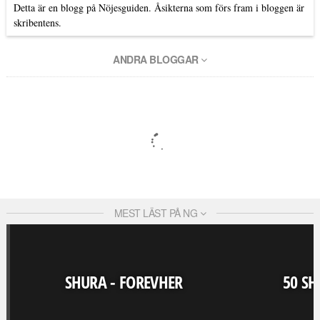
Detta är en blogg på Nöjesguiden. Åsikterna som förs fram i bloggen är
skribentens.
ANDRA BLOGGAR
MEST LÄST PÅ NG
SHURA - FOREVHER
50 SH