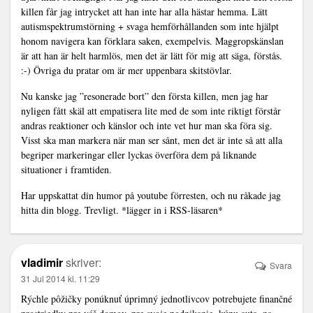
killen får jag intrycket att han inte har alla hästar hemma. Lätt
autismspektrumstörning + svaga hemförhållanden som inte hjälpt
honom navigera kan förklara saken, exempelvis. Maggropskänslan
är att han är helt harmlös, men det är lätt för mig att säga, förstås.
:-) Övriga du pratar om är mer uppenbara skitstövlar.
Nu kanske jag ”resonerade bort” den första killen, men jag har
nyligen fått skäl att empatisera lite med de som inte riktigt förstår
andras reaktioner och känslor och inte vet hur man ska föra sig.
Visst ska man markera när man ser sånt, men det är inte så att alla
begriper markeringar eller lyckas överföra dem på liknande
situationer i framtiden.
Har uppskattat din humor på youtube förresten, och nu råkade jag
hitta din blogg. Trevligt. *lägger in i RSS-läsaren*
vladimir
skriver:
Svara
31 Jul 2014 kl. 11:29
Rýchle pôžičky ponúknuť úprimný jednotlivcov potrebujete finančné