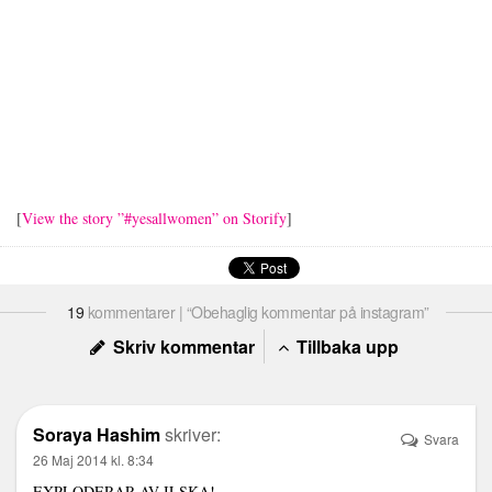
[
View the story ”#yesallwomen” on Storify
]
19
kommentarer | “Obehaglig kommentar på instagram”
Skriv kommentar
Tillbaka upp
Soraya Hashim
skriver:
Svara
26 Maj 2014 kl. 8:34
EXPLODERAR AV ILSKA!