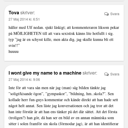
Tova
skriver:
Svara
27 Maj 2014 kl. 6:51
håller med Ulf nedan. sjukt läskigt; att kommenteraren liksom pekar
på MÖJLIGHETEN till att vara sexistisk känns lite hotfullt i sig.
typ ”jag är en schysst kille, men akta dig, jag skulle kunna bli ett
svin!!”
huuuu
I wont give my name to a machine
skriver:
Svara
27 Maj 2014 kl. 9:06
Inte för att vara sån men när jag (man) såg bilden tänkte jag
”soligt/kisande ögon”, ”gympaskor”, ”bildning, hm..skola?”. Sen
kollade herr fun-guys kommentar och kände direkt att han hade sett
något helt annat. Sen läste jag konversationen och jag tror att det
han inte förstår är att han ens tänker på det där sättet. Att det första
(troligen?) han gör, då han ser en bild av en annan människa som
sitter i solen framför sin skola (förmodar jag), är att han identifierar