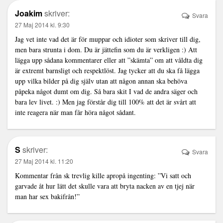
Joakim
skriver:
Svara
27 Maj 2014 kl. 9:30
Jag vet inte vad det är för muppar och idioter som skriver till dig,
men bara strunta i dom. Du är jättefin som du är verkligen :) Att
lägga upp sådana kommentarer eller att ”skämta” om att våldta dig
är extremt barnsligt och respektlöst. Jag tycker att du ska få lägga
upp vilka bilder på dig själv utan att någon annan ska behöva
påpeka något dumt om dig. Så bara skit I vad de andra säger och
bara lev livet. :) Men jag förstår dig till 100% att det är svårt att
inte reagera när man får höra något sådant.
S
skriver:
Svara
27 Maj 2014 kl. 11:20
Kommentar från sk trevlig kille apropå ingenting: ”Vi satt och
garvade åt hur lätt det skulle vara att bryta nacken av en tjej när
man har sex bakifrån!”