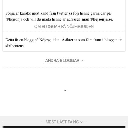
Sonja är kanske mest känd från twitter så följ henne gärna där på
mail@hejsonja.se
@hejsonja
och vill du maila henne är adressen
.
OM BLOGGAR PÅ NÖJESGUIDEN
Detta är en blogg på Nöjesguiden. Åsikterna som förs fram i bloggen är
skribentens.
ANDRA BLOGGAR
MEST LÄST PÅ NG