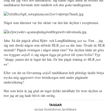
Idag har jag varit hos tandläkaren. Jag kände inget annat än stolthet när
tandläkaren berömde mitt tandkött och den goda tandhygienen.
Något som däremot var lite oklart var den här skylten i receptionen.
Jaha. Så där pågick alltså Hjärt- och LungRäddning
just nu
. Fast… jag
såg inte direkt någon som utförde HLR
just nu
där inne. Övade de HLR
mentalt?
Pågick övningen i något annat rum? Var skylten tänkt att göra
oss tryggare
utifall
vi såg någon ligga på golvet till synes livlös? Typ
”ahapp, jamen det är lugnt det här, för här pågår träning av HLR
just
nu
”.
Eller var det en förvarning
utifall
tandläkaren helt plötsligt skulle börja
trycka mig aggressivt över bröstkorgen mitt under pågående
undersökning?
Hur som helst är jag glad att inget dylikt inträffade för trots skylten så
tror jag att jag hade blivit rätt orolig.
TAGGAR
sonjas illustrationer
,
tandläkare