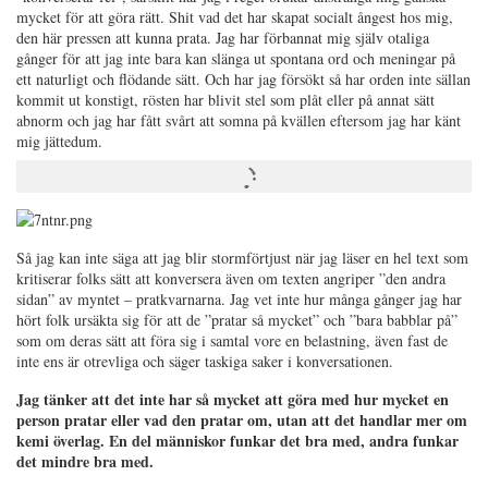
mycket för att göra rätt. Shit vad det har skapat socialt ångest hos mig,
den här pressen att kunna prata. Jag har förbannat mig själv otaliga
gånger för att jag inte bara kan slänga ut spontana ord och meningar på
ett naturligt och flödande sätt. Och har jag försökt så har orden inte sällan
kommit ut konstigt, rösten har blivit stel som plåt eller på annat sätt
abnorm och jag har fått svårt att somna på kvällen eftersom jag har känt
mig jättedum.
Så jag kan inte säga att jag blir stormförtjust när jag läser en hel text som
kritiserar folks sätt att konversera även om texten angriper ”den andra
sidan” av myntet – pratkvarnarna. Jag vet inte hur många gånger jag har
hört folk ursäkta sig för att de ”pratar så mycket” och ”bara babblar på”
som om deras sätt att föra sig i samtal vore en belastning, även fast de
inte ens är otrevliga och säger taskiga saker i konversationen.
Jag tänker att det inte har så mycket att göra med hur mycket en
person pratar eller vad den pratar om, utan att det handlar mer om
kemi överlag. En del människor funkar det bra med, andra funkar
det mindre bra med.