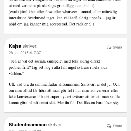
ut med varandra på nåt slags grundläggande plan. :)
(exakt jämlikhet eller flow eller whatveer i samtal, eller mänsklig
interaktion överhuvud taget, kan väl ändå aldrig uppnås… jag är
nöjd om jag känner mig accepterad. Det räckler :) )
Kajsa
skriver:
Svara
28 Jan 2015 kl. 7:37
”Sen är väl det sociala samspelet med folk aldrig direkt
problemfritt? Jag vet nog i alla fall inget svårare i hela vida
världen.”
Uff, vad bra du sammanfattar alltsammans. Skitsvårt är det ju. Och
om man alltid får höra att man gör fel i hur man konverserar eller
icke-konverserar blir det supermycket svårare att tro att man skulle
kunna göra på nåt annat sätt. Mer än fel. Det liksom bara låser sig.
Studentmamman
skriver:
Svara