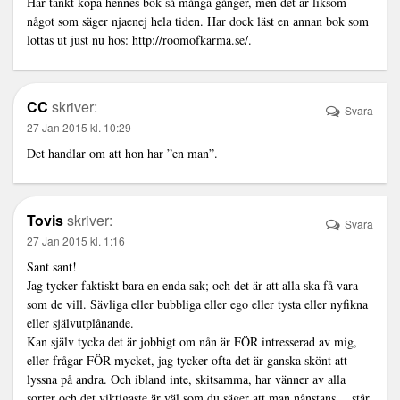
Har tänkt köpa hennes bok så många gånger, men det är liksom
något som säger njaenej hela tiden. Har dock läst en annan bok som
lottas ut just nu hos:
http://roomofkarma.se/
.
CC
skriver:
Svara
27 Jan 2015 kl. 10:29
Det handlar om att hon har ”en man”.
Tovis
skriver:
Svara
27 Jan 2015 kl. 1:16
Sant sant!
Jag tycker faktiskt bara en enda sak; och det är att alla ska få vara
som de vill. Sävliga eller bubbliga eller ego eller tysta eller nyfikna
eller självutplånande.
Kan själv tycka det är jobbigt om nån är FÖR intresserad av mig,
eller frågar FÖR mycket, jag tycker ofta det är ganska skönt att
lyssna på andra. Och ibland inte, skitsamma, har vänner av alla
sorter och det viktigaste är väl som du säger att man nånstans… står