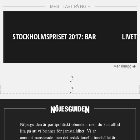
MEST LÄST PÅ NG
STOCKHOLMSPRISET 2017: BAR
LIVET
Mer inlägg
Nöjesguiden är partipolitiskt obunden, men du kan alltid
lita på att vi brinner för jämställdhet. Vi är
annonsfinansierade men det redaktionella innehållet är