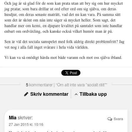
Och jag är så glad för de som kan prata utan att bry sig om hur mycket
jag pratar, som bara drillar ut ord efter ord om sig själva, om deras
husdjur, om deras senaste maträtt, vad det nu kan vara. På samma sätt
som det är skönt om nån inte säger så mycket heller. Som sagt, det
handlar mer om kemi, en djupare kvalitet på samtalet som inte handlar
enbart om ordväxling, och kanske också vilket humör man är på.
Sen är väl det sociala samspelet med folk aldrig direkt problemfritt? Jag
vet nog i alla fall inget svårare i hela vida världen.
Vi kan va så onödigt hårda mot både varann och mot oss själva ibland.
5
kommentarer | “Om att inte vara ”socialt rätt””
Skriv kommentar
Tillbaka upp
Mia
skriver:
Svara
27 Jan 2015 kl. 10:16