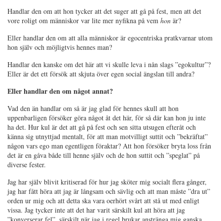
Handlar den om att hon tycker att det suger att gå på fest, men att det
vore roligt om människor var lite mer nyfikna på vem
hon
är?
Eller handlar den om att alla människor är egocentriska pratkvarnar utom
hon själv och möjligtvis hennes man?
Handlar den kanske om det här att vi skulle leva i nån slags ”egokultur”?
Eller är det ett försök att skjuta över egen social ängslan till andra?
Eller handlar den om något annat?
Vad den än handlar om så är jag glad för hennes skull att hon
uppenbarligen försöker göra något åt det här, för så där kan hon ju inte
ha det. Hur kul är det att gå på fest och sen sitta utsugen efteråt och
känna sig utnyttjad mentalt, för att man motvilligt suttit och ”bekräftat”
någon vars ego man egentligen föraktar? Att hon försöker bryta loss från
det är en gåva både till henne själv och de hon suttit och ”speglat” på
diverse fester.
Jag har själv blivit kritiserad för hur jag sköter mig socialt flera gånger,
jag har fått höra att jag är långsam och sävlig och att man måste ”dra ut”
orden ur mig och att detta ska vara oerhört svårt att stå ut med enligt
vissa. Jag tycker inte att det har varit särskilt kul att höra att jag
”konverserar fel”, särskilt när jag i regel brukar anstränga mig ganska