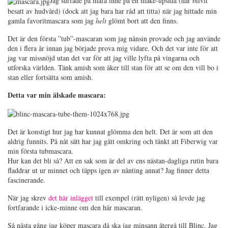
Jag surfade på måfå inne på en make-upsida (har blivit
besatt av hudvård) (dock att jag bara har råd att titta) när jag hittade min
gamla favoritmascara som jag
helt
glömt bort att den finns.
Det är den första ”tub”-mascaran som jag nånsin provade och jag använde
den i flera år innan jag började prova mig vidare. Och det var inte för att
jag var missnöjd utan det var för att jag ville lyfta på vingarna och
utforska världen. Tänk amish som åker till stan för att se om den vill bo i
stan eller fortsätta som amish.
Detta var min älskade mascara:
Det är konstigt hur jag har kunnat glömma den helt. Det är som att den
aldrig funnits. På nåt sätt har jag gått omkring och tänkt att Fiberwig var
min första tubmascara.
Hur kan det bli så? Att en sak som är del av ens nästan-dagliga rutin bara
fladdrar ut ur minnet och täpps igen av nånting annat? Jag finner detta
fascinerande.
När jag skrev
det här inlägget
till exempel (rätt nyligen) så levde jag
fortfarande i icke-minne om den här mascaran.
Så nästa gång jag köper mascara då ska jag minsann återgå till Blinc. Jag