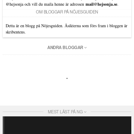
mail@hejsonja.se
@hejsonja
och vill du maila henne är adressen
.
OM BLOGGAR PÅ NÖJESGUIDEN
Detta är en blogg på Nöjesguiden. Åsikterna som förs fram i bloggen är
skribentens.
ANDRA BLOGGAR
MEST LÄST PÅ NG