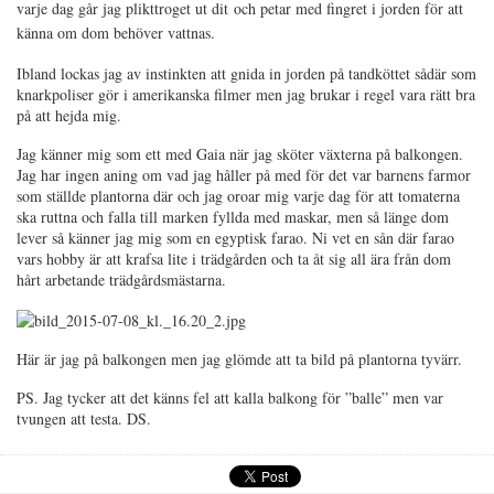
varje dag går jag plikttroget ut dit
och petar med fingret i jorden för att
känna om dom behöver vattnas.
Ibland lockas jag av instinkten att gnida in jorden på tandköttet sådär som
knarkpoliser gör i amerikanska filmer men jag brukar i regel vara rätt bra
på att hejda mig.
Jag känner mig som ett med Gaia när jag sköter växterna på balkongen.
Jag har ingen aning om vad jag håller på med för det var barnens farmor
som ställde plantorna där och jag oroar mig varje dag för att tomaterna
ska ruttna och falla till marken fyllda med maskar, men så länge dom
lever så känner jag mig som en egyptisk farao. Ni vet en sån där farao
vars hobby är att krafsa lite i trädgården och ta åt sig all ära från dom
hårt arbetande trädgårdsmästarna.
Här är jag på balkongen men jag glömde att ta bild på plantorna tyvärr.
PS. Jag tycker att det känns fel att kalla balkong för ”balle” men var
tvungen att testa. DS.