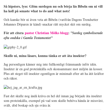
Så hipsters, lyss: Glöm surdegen nu och börja läs Bibeln om ni vill
ha koll på senaste what to do and what nots!
Och kanske bör ni även veta att Bibeln (varifrån Dagens Trendsetter
Johannes Döparen är känd) snackar rätt mycket skit om surdeg.
För att citera
pastor Christian Mölks blogg
:
”Surdeg symboliserade
ofta ondska i Gamla Testamentet”
Skulle ni, mina läsare, kunna tänka er att äta insekter?
Jag personligen känner mig inte fullkomligt främmande inför idén.
Insekter är en god proteinkälla och skonsammare mot miljön än kossor.
Plus att steget till insekter egentligen är minimalt efter att ha ätit kräftor
och räkor.
Fast det skulle nog ändå kräva en hel del innan jag började äta insekter
som proteinkälla, exempel på vad som skulle behöva hända är missväxt,
svält, död boskap och sju svåra år.