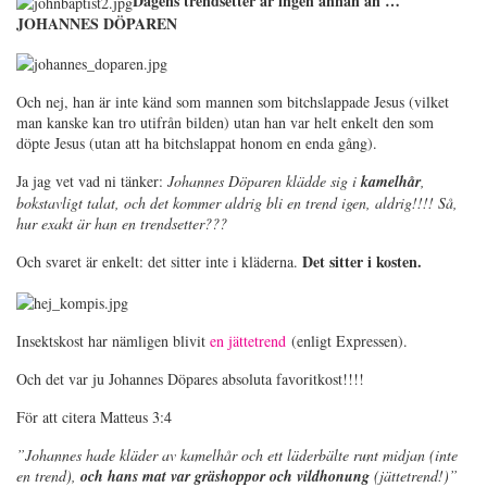
Dagens trendsetter är ingen annan än …
JOHANNES DÖPAREN
Och nej, han är inte känd som mannen som bitchslappade Jesus (vilket
man kanske kan tro utifrån bilden) utan han var helt enkelt den som
döpte Jesus (utan att ha bitchslappat honom en enda gång).
Ja jag vet vad ni tänker:
Johannes Döparen klädde sig i
kamelhår
,
bokstavligt talat, och det kommer aldrig bli en trend igen, aldrig!!!! Så,
hur exakt är han en trendsetter???
Det sitter i kosten.
Och svaret är enkelt: det sitter inte i kläderna.
Insektskost har nämligen blivit
en jättetrend
(enligt Expressen).
Och det var ju Johannes Döpares absoluta favoritkost!!!!
För att citera Matteus 3:4
”Johannes hade kläder av kamelhår och ett läderbälte runt midjan (inte
en trend),
och hans mat var gräshoppor och vildhonung
(jättetrend!)”