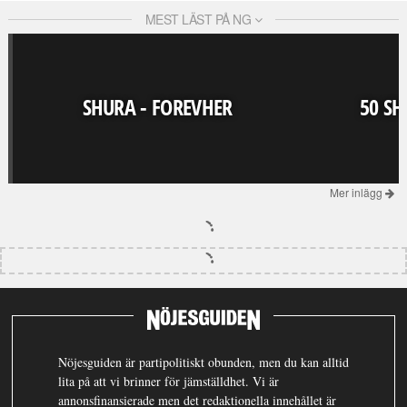
MEST LÄST PÅ NG
SHURA - FOREVHER
50 SH
Mer inlägg
Nöjesguiden är partipolitiskt obunden, men du kan alltid
lita på att vi brinner för jämställdhet. Vi är
annonsfinansierade men det redaktionella innehållet är