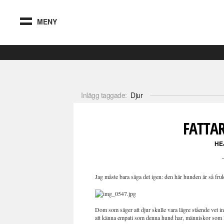
MENY
Inlägg taggade:
Djur
FATTAR
HE
Jag måste bara säga det igen: den här hunden är så fru
Dom som säger att djur skulle vara lägre stående vet i
att känna empati som denna hund har, människor som li