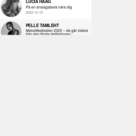
LUCIA HAAG
På en anslagstavla nära dig
2022-10-10
PELLE TAMLEHT
Melodifestivalen 2022 – de går vidare
från den första deltävlingen
2022-02-02
I KORPENS SKUGGA
Själva definitionen av ondska
2021-06-28
ÖPPNA BOKEN
Kropps-dagbok
2021-06-24
SYNDAFALLET
Det är inte din demokratiska plikt att
delta i instagramaktivism.
2021-04-26
VAD BLIR DET FÖR RAP
Avsnitt 211! Sista avsnittet! HEJ DÅ!
(Del 1 och 2)