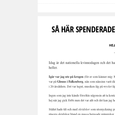
SÅ HÄR SPENDERADE
HEJ
Idag är det nationella kvinnodagen och det har
heller.
Igår var jag ute på krogen
(för er som känner mig: MY
var på
Glenns i Falkenberg
, nån som nånsinn varit d
i 20-årsåldern. Det var lugnt, musiken låg på
mycket
lå
Ingen som jag inte kände försökte någonsin att ta kont
hej när jag gick förbi men det var allt och det kan jag h
Stället hade till och med
skridskor
som utsmyckning på vä
placera skridskor bland en massa berusade människor, m