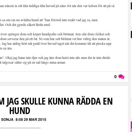
 nånsin la sitt lilla luddiga lilla huvud på nåns fot när den var ledsen för att på så
 sa om sin nu avlidna hund att ”han förstod inte exakt vad jag sa, men
et. Och det gjorde säkert Bella med.
ar över springer dom och köper hundgodis och blötmat. Sen står dom i köket och
dom serverar den på ett fat. Ni som har sett blötmat vet hur vidrig den maten är,
 Jag har aldrig hört nåt gnäll över huvud taget när det kommer till att plocka upp
re en ära.
”. Okej jag hatar inte djur och jag äter dom helst inte alls men det är inte direkt
 talgoxar sätter sig på en rad längs mina armar.
0
Läs kommentarer (
0
)
M JAG SKULLE KUNNA RÄDDA EN
HUND
 SONJA
8:08 29 MAR 2015