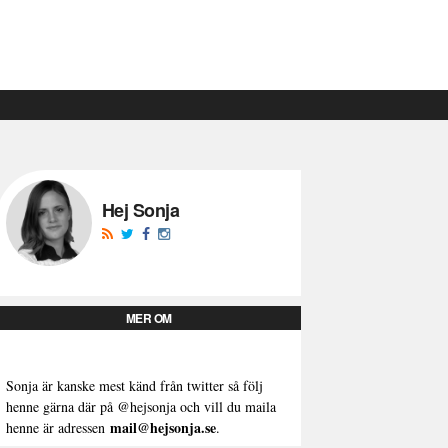
Hej Sonja
MER OM
Sonja är kanske mest känd från twitter så följ
henne gärna där på
@hejsonja
och vill du maila
mail@hejsonja.se
henne är adressen
.