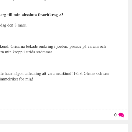
rg till min absoluta favoritkrog <3
 idag den 8 mars.
sekund. Grisarna bökade omkring i jorden, pissade på varann och
tra min kropp i strida strömmar.
 inte hade någon anledning att vara nedstämd! Först Glenns och sen
himmelriket för mig!
0
Läs kommentarer (
0
)