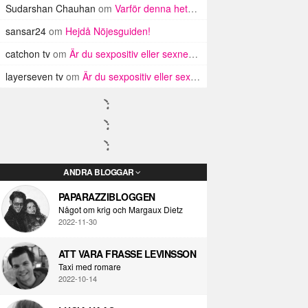
Sudarshan Chauhan
om
Varför denna hets mot mysiga män?
sansar24
om
Hejdå Nöjesguiden!
catchon tv
om
Är du sexpositiv eller sexnegativ?
layerseven tv
om
Är du sexpositiv eller sexnegativ?
ANDRA BLOGGAR
PAPARAZZIBLOGGEN
Något om krig och Margaux Dietz
2022-11-30
ATT VARA FRASSE LEVINSSON
Taxi med romare
2022-10-14