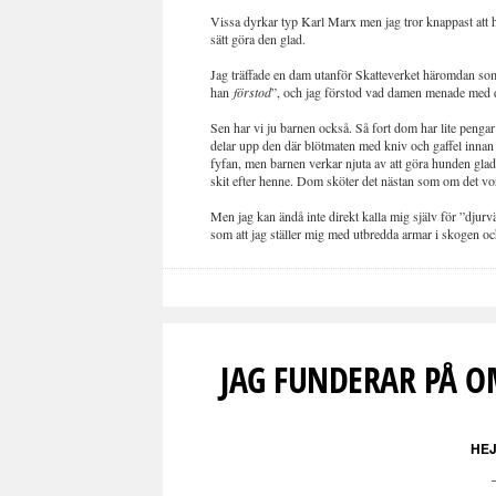
Vissa dyrkar typ Karl Marx men jag tror knappast att han
sätt göra den glad.
Jag träffade en dam utanför Skatteverket häromdan som
han
förstod
”, och jag förstod vad damen menade med d
Sen har vi ju barnen också. Så fort dom har lite peng
delar upp den där blötmaten med kniv och gaffel innan 
fyfan, men barnen verkar njuta av att göra hunden glad.
skit efter henne. Dom sköter det nästan som om det vo
Men jag kan ändå inte direkt kalla mig själv för ”djurvän
som att jag ställer mig med utbredda armar i skogen och
JAG FUNDERAR PÅ O
HEJ