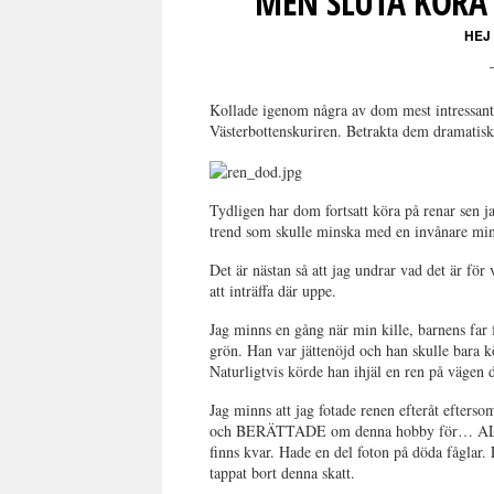
MEN SLUTA KÖRA
HEJ
Kollade igenom några av dom mest intressant
Västerbottenskuriren. Betrakta dem dramatiska
Tydligen har dom fortsatt köra på renar sen ja
trend som skulle minska med en invånare min
Det är nästan så att jag undrar vad det är för 
att inträffa där uppe.
Jag minns en gång när min kille, barnens far 
grön. Han var jättenöjd och han skulle bara k
Naturligtvis körde han ihjäl en ren på vägen d
Jag minns att jag fotade renen efteråt efters
och BERÄTTADE om denna hobby för… ALLA?
finns kvar. Hade en del foton på döda fåglar.
tappat bort denna skatt.