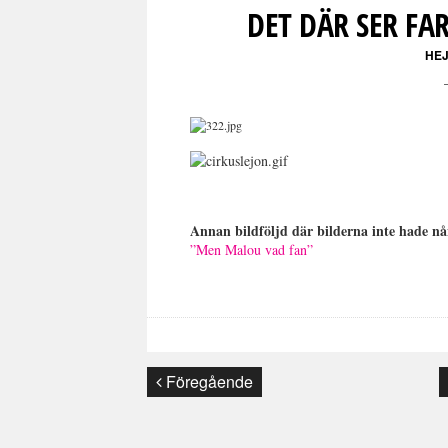
DET DÄR SER FA
HEJ
Annan bildföljd där bilderna inte hade nå
”Men Malou vad fan”
Föregående