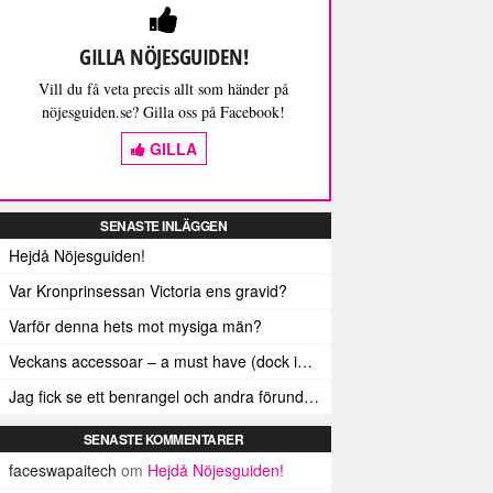
GILLA NÖJESGUIDEN!
Vill du få veta precis allt som händer på
nöjesguiden.se? Gilla oss på Facebook!
GILLA
SENASTE INLÄGGEN
Hejdå Nöjesguiden!
Var Kronprinsessan Victoria ens gravid?
Varför denna hets mot mysiga män?
Veckans accessoar – a must have (dock inte älskad av alla)
Jag fick se ett benrangel och andra förunderliga ting
SENASTE KOMMENTARER
faceswapaitech
om
Hejdå Nöjesguiden!