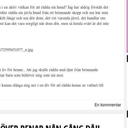
 i en aktiv vulkan för att rädda sin hund? Jag har aldrig förstått det
sökte rädda sin jävla hund från ett brinnande skepp och sen har min
ärskilt länge och sen dör dom, det vet varenda jävel, det handlar om
sst kan det vara sorgligt när dom dör, men så himla svårt är det inte
tt liv för henne.. Att jag skulle rädda små djur från brinnande
ag har barn som behöver mig som sin mor.
e kunna slänga mig ner i en älv för att rädda henne ur vattnet till
En kommentar