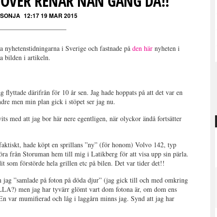
 ÖVER RENAR NÅN GÅNG DÅ!!
 SONJA
12:17 19 MAR 2015
a nyhetenstidningarna i Sverige och fastnade på
den här
nyheten i
 bilden i artikeln.
g flyttade därifrån för 10 år sen. Jag hade hoppats på att det var en
dre men min plan gick i stöpet ser jag nu.
vits med att jag bor här nere egentligen, när olyckor ändå fortsätter
faktiskt, hade köpt en sprillans ”ny” (för honom) Volvo 142, typ
öra från Storuman hem till mig i Latikberg för att visa upp sin pärla.
it som förstörde hela grillen etc på bilen. Det var tider det!!
om jag ”samlade på foton på döda djur” (jag gick till och med omkring
) men jag har tyvärr glömt vart dom fotona är, om dom ens
 En var mumifierad och låg i laggårn minns jag. Synd att jag har