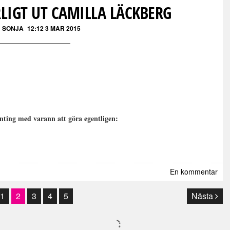
RLIGT UT CAMILLA LÄCKBERG
 SONJA
12:12 3 MAR 2015
nting med varann att göra egentligen:
En kommentar
1
2
3
4
5
Nästa