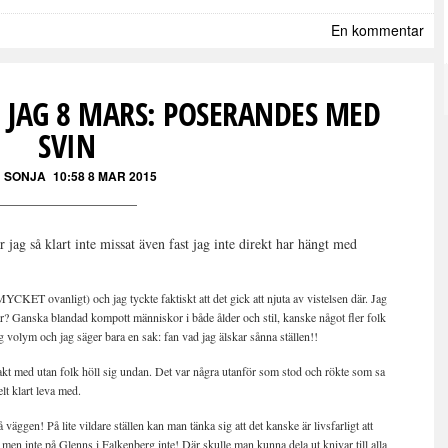
En kommentar
 JAG 8 MARS: POSERANDES MED
SVIN
 SONJA
10:58 8 MAR 2015
 jag så klart inte missat även fast jag inte direkt har hängt med
CKET ovanligt) och jag tyckte faktiskt att det gick att njuta av vistelsen där. Jag
är? Ganska blandad kompott människor i både ålder och stil, kanske något fler folk
g volym och jag säger bara en sak: fan vad jag älskar sånna ställen!!
akt med utan folk höll sig undan. Det var några utanför som stod och rökte som sa
elt klart leva med.
ggen! På lite vildare ställen kan man tänka sig att det kanske är livsfarligt att
en inte på Glenns i Falkenberg inte! Där skulle man kunna dela ut knivar till alla