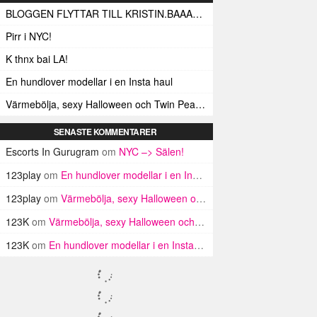
BLOGGEN FLYTTAR TILL KRISTIN.BAAAM.SE!
Pirr i NYC!
K thnx bai LA!
En hundlover modellar i en Insta haul
Värmebölja, sexy Halloween och Twin Peaks i LA!
SENASTE KOMMENTARER
Escorts In Gurugram
om
NYC –> Sälen!
123play
om
En hundlover modellar i en Insta haul
123play
om
Värmebölja, sexy Halloween och Twin Peaks i LA!
123K
om
Värmebölja, sexy Halloween och Twin Peaks i LA!
123K
om
En hundlover modellar i en Insta haul