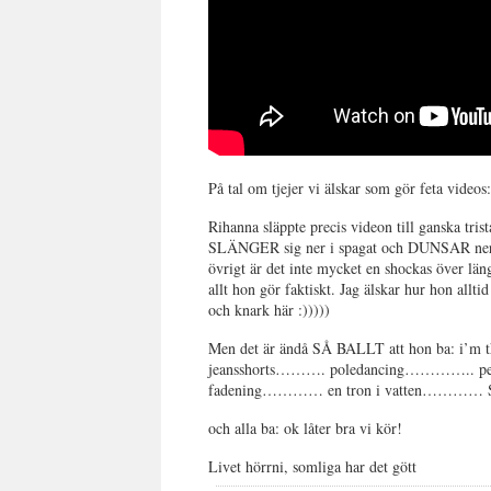
På tal om tjejer vi älskar som gör feta videos
Rihanna släppte precis videon till ganska t
SLÄNGER sig ner i spagat och DUNSAR ner i ba
övrigt är det inte mycket en shockas över lä
allt hon gör faktiskt. Jag älskar hur hon allt
och knark här :)))))
Men det är ändå SÅ BALLT att hon ba: i’
jeansshorts………. poledancing………….. pen
fadening………… en tron i vatten………
och alla ba: ok låter bra vi kör!
Livet hörrni, somliga har det gött