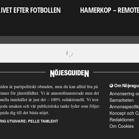
LIVET EFTER FOTBOLLEN
HAMERKOP – REMOT
Om Nöjesgu
iden är partipolitiskt obunden, men du kan alltid lita på
brinner för jämställdhet. Vi är annonsfinansierade men det
Annonsering o
nella innehållet är just det – 100% redaktionellt. Vi tror
Samarbeten
goda smaken och vår publicistiska tanke lyder som följer:
Annonsspecifik
guida dig till det bästa nöjet.
Koncept och C
Redaktionen
RIG UTGIVARE:
PELLE TAMLEHT
Om Cookies