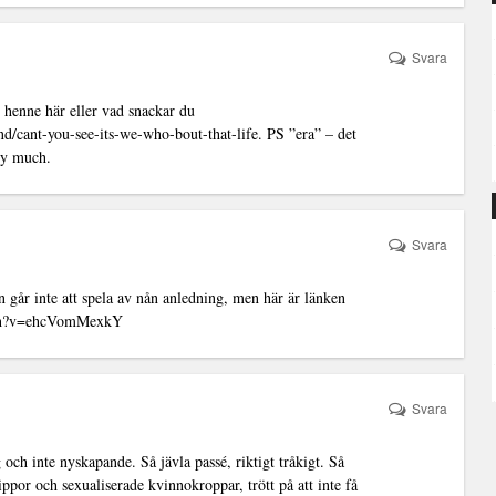
Svara
henne här eller vad snackar du
und/cant-you-see-its-we-who-bout-that-life
. PS ”era” – det
ry much.
Svara
on går inte att spela av nån anledning, men här är länken
tch?v=ehcVomMexkY
Svara
 och inte nyskapande. Så jävla passé, riktigt tråkigt. Så
ppor och sexualiserade kvinnokroppar, trött på att inte få