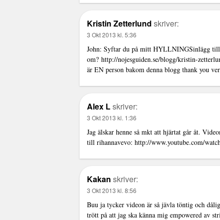
Kristin Zetterlund
skriver:
3 Okt 2013 kl. 5:36
John: Syftar du på mitt HYLLNINGSinlägg till 
om?
http://nojesguiden.se/blogg/kristin-zetterl
är EN person bakom denna blogg thank you ve
Alex L
skriver:
3 Okt 2013 kl. 1:36
Jag älskar henne så mkt att hjärtat går åt. Vide
till rihannavevo:
http://www.youtube.com/wa
Kakan
skriver:
3 Okt 2013 kl. 8:56
Buu ja tycker videon är så jävla töntig och dålig
trött på att jag ska känna mig empowered av stri