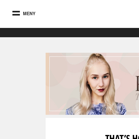
MENY
THAT’S 