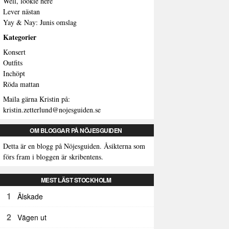
Well, lookie here
Lever nästan
Yay & Nay: Junis omslag
Kategorier
Konsert
Outfits
Inchöpt
Röda mattan
Maila gärna Kristin på:
kristin.zetterlund@nojesguiden.se
OM BLOGGAR PÅ NÖJESGUIDEN
Detta är en blogg på Nöjesguiden. Åsikterna som
förs fram i bloggen är skribentens.
MEST LÄST STOCKHOLM
1
Älskade
2
Vägen ut