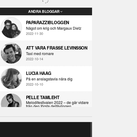
ANDRA BLOGGAR
PAPARAZZIBLOGGEN
Något om krig och Margaux Dietz
2022-11-30
ATT VARA FRASSE LEVINSSON
Taxi med romare
2022-10-14
LUCIA HAAG
På en anslagstavla nära dig
2022-10-10
PELLE TAMLEHT
Melodifestivalen 2022 – de går vidare
från den första deltävlingen
2022-02-02
I KORPENS SKUGGA
Själva definitionen av ondska
RECENSION
2021-06-28