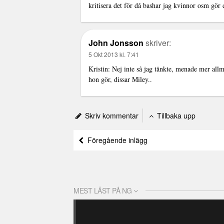
kritisera det för då bashar jag kvinnor osm gör d
John Jonsson
skriver:
5 Okt 2013 kl. 7:41
Kristin: Nej inte så jag tänkte, menade mer allm
hon gör, dissar Miley..
Skriv kommentar
Tillbaka upp
Föregående inlägg
MEST LÄST PÅ NG