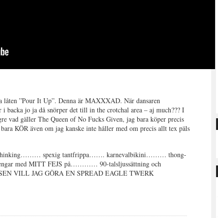
:
rista låten ”Pour It Up”. Denna är MAXXXAD. När dansaren
cka jo ja då snörper det till in the crotchal area – aj much??? I
ngre vad gäller The Queen of No Fucks Given, jag bara köper precis
id bara KÖR även om jag kanske inte håller med om precis allt tex päls
m thinking……… spexig tantfrippa……. karnevalbikini……… thong-
gar med MITT FEJS på………… 90-talsljussättning och
… SEN VILL JAG GÖRA EN SPREAD EAGLE TWERK