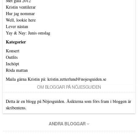
Met gala 2012
Kristin ventilerar
Hur jag nommar
Well, lookie here
Lever nästan
Yay & Nay: Junis omslag
Kategorier
Konsert
Outfits
Inchöpt
Röda mattan
Maila gärna Kristin på:
kristin.zetterlund@nojesguiden.se
OM BLOGGAR PÅ NÖJESGUIDEN
Detta är en blogg på Nöjesguiden. Åsikterna som förs fram i bloggen är
skribentens.
ANDRA BLOGGAR