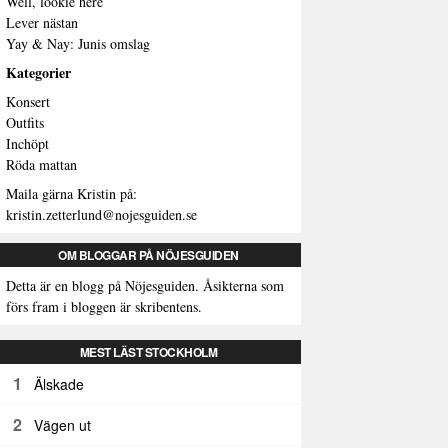
Well, lookie here
Lever nästan
Yay & Nay: Junis omslag
Kategorier
Konsert
Outfits
Inchöpt
Röda mattan
Maila gärna Kristin på:
kristin.zetterlund@nojesguiden.se
OM BLOGGAR PÅ NÖJESGUIDEN
Detta är en blogg på Nöjesguiden. Åsikterna som
förs fram i bloggen är skribentens.
MEST LÄST STOCKHOLM
1
Älskade
2
Vägen ut