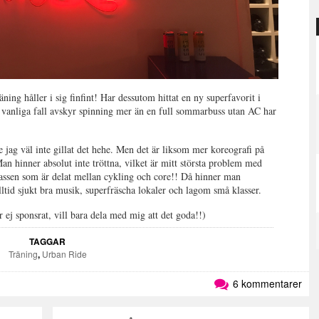
håller i sig finfint! Har dessutom hittat en ny superfavorit i
 vanliga fall avskyr spinning mer än en full sommarbuss utan AC har
de jag väl inte gillat det hehe. Men det är liksom mer koreografi på
n hinner absolut inte tröttna, vilket är mitt största problem med
passen som är delat mellan cykling och core!! Då hinner man
id sjukt bra musik, superfräscha lokaler och lagom små klasser.
r ej sponsrat, vill bara dela med mig att det goda!!)
TAGGAR
Träning
,
Urban Ride
6 kommentarer