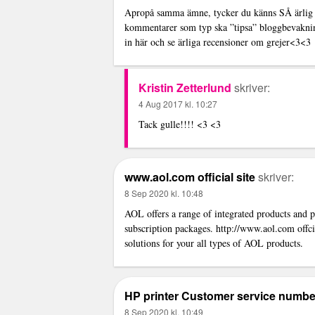
Apropå samma ämne, tycker du känns SÅ ärlig oc
kommentarer som typ ska ”tipsa” bloggbevakning
in här och se ärliga recensioner om grejer<3<3
Kristin Zetterlund
skriver:
4 Aug 2017 kl. 10:27
Tack gulle!!!! <3 <3
www.aol.com official site
skriver:
8 Sep 2020 kl. 10:48
AOL offers a range of integrated products and p
subscription packages.
http://www.aol.com
offci
solutions for your all types of AOL products.
HP printer Customer service numbe
8 Sep 2020 kl. 10:49