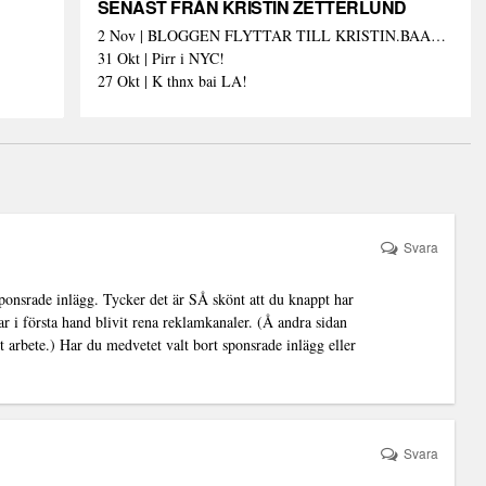
SENAST FRÅN KRISTIN ZETTERLUND
2 Nov | BLOGGEN FLYTTAR TILL KRISTIN.BAAAM.SE!
31 Okt | Pirr i NYC!
27 Okt | K thnx bai LA!
Svara
sponsrade inlägg. Tycker det är SÅ skönt att du knappt har
r i första hand blivit rena reklamkanaler. (Å andra sidan
itt arbete.) Har du medvetet valt bort sponsrade inlägg eller
Svara