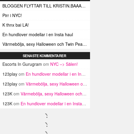
BLOGGEN FLYTTAR TILL KRISTIN.BAAAM.SE!
Pirr i NYC!
K thnx bai LA!
En hundlover modellar i en Insta haul
Värmebölja, sexy Halloween och Twin Peaks i LA!
SENASTE KOMMENTARER
Escorts In Gurugram
om
NYC –> Sälen!
123play
om
En hundlover modellar i en Insta haul
123play
om
Värmebölja, sexy Halloween och Twin Peaks i LA!
123K
om
Värmebölja, sexy Halloween och Twin Peaks i LA!
123K
om
En hundlover modellar i en Insta haul