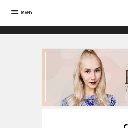
MENY
C