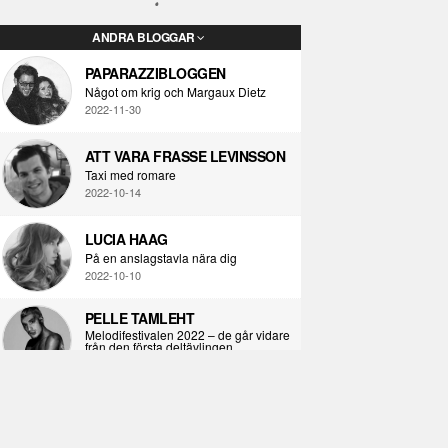
ANDRA BLOGGAR
PAPARAZZIBLOGGEN
Något om krig och Margaux Dietz
2022-11-30
ATT VARA FRASSE LEVINSSON
Taxi med romare
2022-10-14
LUCIA HAAG
På en anslagstavla nära dig
2022-10-10
PELLE TAMLEHT
Melodifestivalen 2022 – de går vidare
från den första deltävlingen
2022-02-02
I KORPENS SKUGGA
Själva definitionen av ondska
2021-06-28