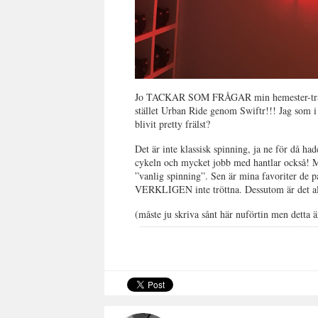
Jo TACKAR SOM FRÅGAR min hemester-träning 
stället Urban Ride genom Swiftr!!! Jag som i
blivit pretty frälst?
Det är inte klassisk spinning, ja ne för då ha
cykeln och mycket jobb med hantlar också! Ma
”vanlig spinning”. Sen är mina favoriter de 
VERKLIGEN inte tröttna. Dessutom är det allt
(måste ju skriva sånt här nuförtin men detta ä