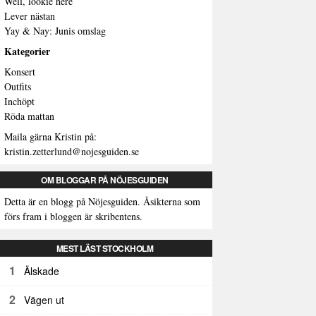
Well, lookie here
Lever nästan
Yay & Nay: Junis omslag
Kategorier
Konsert
Outfits
Inchöpt
Röda mattan
Maila gärna Kristin på:
kristin.zetterlund@nojesguiden.se
OM BLOGGAR PÅ NÖJESGUIDEN
Detta är en blogg på Nöjesguiden. Åsikterna som
förs fram i bloggen är skribentens.
MEST LÄST STOCKHOLM
1
Älskade
2
Vägen ut