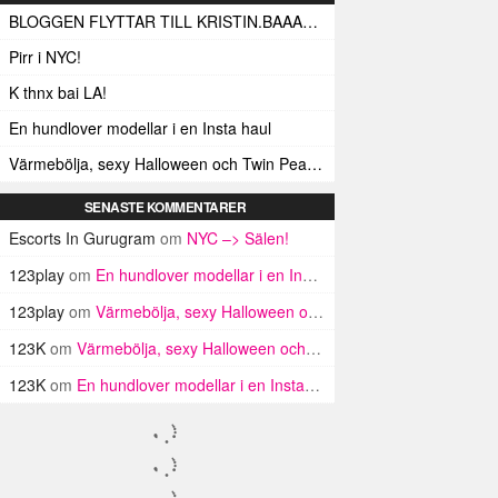
BLOGGEN FLYTTAR TILL KRISTIN.BAAAM.SE!
Pirr i NYC!
K thnx bai LA!
En hundlover modellar i en Insta haul
Värmebölja, sexy Halloween och Twin Peaks i LA!
SENASTE KOMMENTARER
Escorts In Gurugram
om
NYC –> Sälen!
123play
om
En hundlover modellar i en Insta haul
123play
om
Värmebölja, sexy Halloween och Twin Peaks i LA!
123K
om
Värmebölja, sexy Halloween och Twin Peaks i LA!
123K
om
En hundlover modellar i en Insta haul