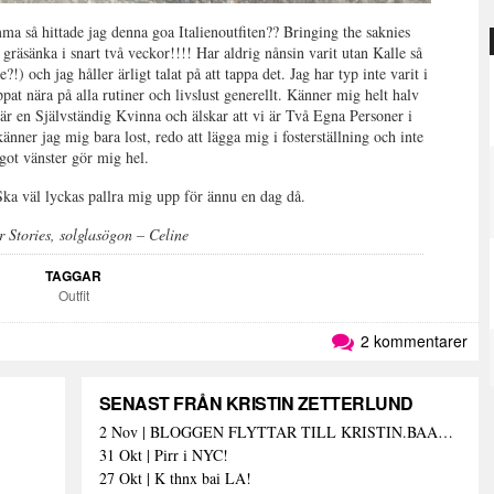
ma så hittade jag denna goa Italienoutfiten?? Bringing the saknies
 gräsänka i snart två veckor!!!! Har aldrig nånsin varit utan Kalle så
?!) och jag håller ärligt talat på att tappa det. Jag har typ inte varit i
ppat nära på alla rutiner och livslust generellt. Känner mig helt halv
 är en Självständig Kvinna och älskar att vi är Två Egna Personer i
känner jag mig bara lost, redo att lägga mig i fosterställning och inte
got vänster gör mig hel.
 lyckas pallra mig upp för ännu en dag då.
 Stories, solglasögon – Celine
TAGGAR
Outfit
2 kommentarer
SENAST FRÅN KRISTIN ZETTERLUND
2 Nov | BLOGGEN FLYTTAR TILL KRISTIN.BAAAM.SE!
31 Okt | Pirr i NYC!
27 Okt | K thnx bai LA!