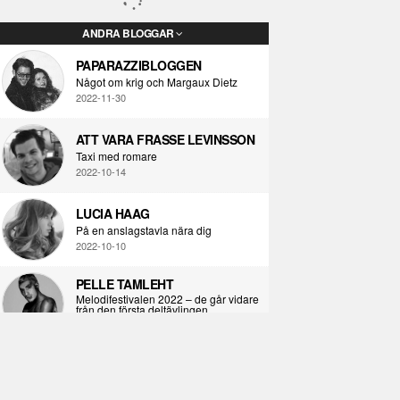
ANDRA BLOGGAR
PAPARAZZIBLOGGEN
Något om krig och Margaux Dietz
2022-11-30
ATT VARA FRASSE LEVINSSON
Taxi med romare
2022-10-14
LUCIA HAAG
På en anslagstavla nära dig
2022-10-10
PELLE TAMLEHT
Melodifestivalen 2022 – de går vidare
från den första deltävlingen
2022-02-02
I KORPENS SKUGGA
Själva definitionen av ondska
2021-06-28