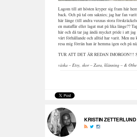
Lagom till att hösten kryper sig fram här hem
back. Och på tal om saknies; jag har fan varit
här länge (till andra vuxnas stora förskräckelse
en mataffär eller lagat mat på lika länge?? Ta
här och då tar jag ändå mycket pride i att jag
vårt förhållande och alltid har varit. Men nu 
resa mig förrän han är hemma igen och på nå
TUR ATT DET ÄR REDAN IMORGON!!! Ska väl
väska – Etsy, skor – Zara, klänning – & Other
KRISTIN ZETTERLUND