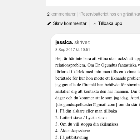
2
kommentarer | “Reservbatteriet hos en gräsänka
Skriv kommentar
Tillbaka upp
jessica.
skriver:
8 Sep 2017 kl. 10:51
Hej, är här inte bara att vittna utan också att u
relationsproblem. Om Dr Ogundus fantastiska v
förlorad i kärlek med min man tills en kvinna 
berättade för hur hon mötte ett liknande prob
jag gav alla de föremål han behövde för stavning
anställer dig att kontakta den här mannen. Din 
dagar och du kommer att le som jag idag. Åter
{drogunduspellcaster@gmail.com} om du står 
1. Få din älskare eller man tillbaka
2. Lotteri stava / Lycka stava
3. Om du vill stoppa din skilsmässa
4. Äktenskapsstavar
5. Få jobbstavning