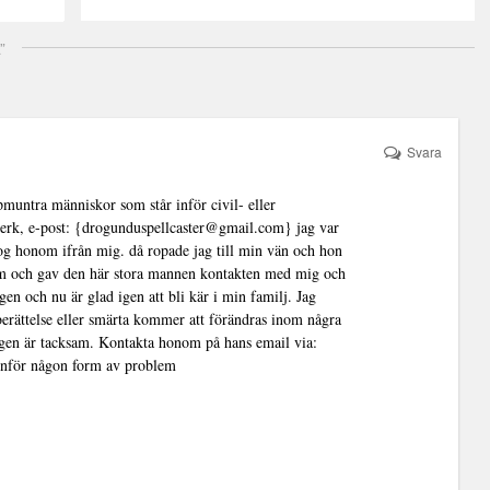
”
Svara
ppmuntra människor som står inför civil- eller
erk, e-post: {drogunduspellcaster@gmail.com} jag var
tog honom ifrån mig. då ropade jag till min vän och hon
lem och gav den här stora mannen kontakten med mig och
en och nu är glad igen att bli kär i min familj. Jag
berättelse eller smärta kommer att förändras inom några
igen är tacksam. Kontakta honom på hans email via:
inför någon form av problem