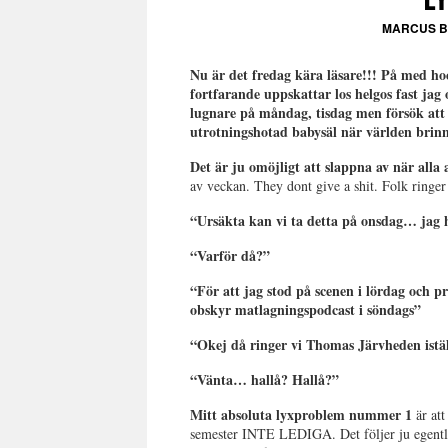
MARCUS 
Nu är det fredag kära läsare!!! På med h
fortfarande uppskattar los helgos fast jag
lugnare på måndag, tisdag men försök att 
utrotningshotad babysäl när världen brinn
Det är ju omöjligt att slappna av när alla
av veckan. They dont give a shit.
Folk ringer
“Ursäkta kan vi ta detta på onsdag… jag 
“Varför då?”
“För att jag stod på scenen i lördag och 
obskyr matlagningspodcast i söndags”
“Okej då ringer vi Thomas Järvheden iställ
“Vänta… hallå? Hallå?”
Mitt absoluta lyxproblem nummer 1
är att
semester INTE LEDIGA. Det följer ju egentlig