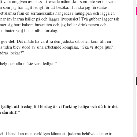
tt vara omgiven av massa stressade människor som inte verkar vara
en som jag har tagit ledigt för att besöka. Hur ska jag förväntas
 fettslamsa från en serranoskinka hängades i mungipan och lägga en
när invånarna håller på och lägger livspusslet? Två gubbar lägger tak
mmer sig bort bakom bussratten och jag kollar drinkmenyn och
a minuter skoj innan nästa torsdag.
 gör det.
Det måste ha varit så den judiska sabbaten kom till: en
la tiden blev störd av sina arbetande kompisar. “Ska vi stöpa ljus?”,
andras lockar?”
 helg och alla måste vara lediga!”
tydligt att fredag till lördag är vi fucking lediga och då blir det
 sån skit!”
acit i hand kan man verkligen känna att judarna behövde den extra