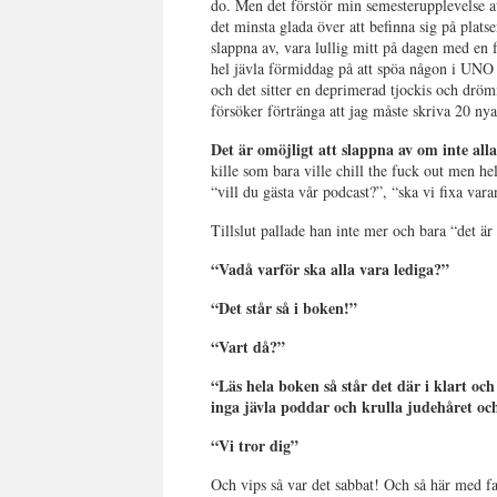
do. Men det förstör min semesterupplevelse a
det minsta glada över att befinna sig på plats
slappna av, vara lullig mitt på dagen med en
hel jävla förmiddag på att spöa någon i UNO 
och det sitter en deprimerad tjockis och drö
försöker förtränga att jag måste skriva 20 ny
Det är omöjligt att slappna av om inte alla
kille som bara ville chill the fuck out men he
“vill du gästa vår podcast?”, “ska vi fixa var
Tillslut pallade han inte mer och bara “det är
“Vadå varför ska alla vara lediga?”
“Det står så i boken!”
“Vart då?”
“Läs hela boken så står det där i klart och 
inga jävla poddar och krulla judehåret och
“Vi tror dig”
Och vips så var det sabbat! Och så här med f