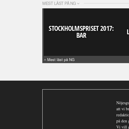
MEST LÄST PÅ NG
STOCKHOLMSPRISET 2017:
BAR
Mest läst på NG
Nöjesgu
att vi 
redaktio
på den 
Vi vill 