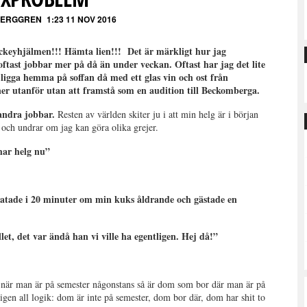
BERGGREN
1:23 11 NOV 2016
ockeyhjälmen!!! Hämta lien!!! Det är märkligt hur jag
 oftast jobbar mer på då än under veckan. Oftast har jag det lite
ligga hemma på soffan då med ett glas vin och ost från
er utanför utan att framstå som en audition till Beckomberga.
 andra jobbar.
Resten av världen skiter ju i att min helg är i början
 och undrar om jag kan göra olika grejer.
har helg nu”
pratade i 20 minuter om min kuks åldrande och gästade en
et, det var ändå han vi ville ha egentligen. Hej då!”
 när man är på semester någonstans så är dom som bor där man är på
en all logik: dom är inte på semester, dom bor där, dom har shit to