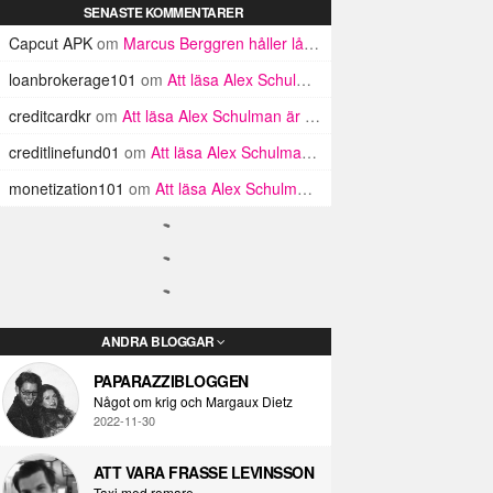
SENASTE KOMMENTARER
Capcut APK
om
Marcus Berggren håller låda
loanbrokerage101
om
Att läsa Alex Schulman är som att springa upp för en sommaräng om man är rullstolsburen men har tappat bort sin rullstol
creditcardkr
om
Att läsa Alex Schulman är som att springa upp för en sommaräng om man är rullstolsburen men har tappat bort sin rullstol
creditlinefund01
om
Att läsa Alex Schulman är som att springa upp för en sommaräng om man är rullstolsburen men har tappat bort sin rullstol
monetization101
om
Att läsa Alex Schulman är som att springa upp för en sommaräng om man är rullstolsburen men har tappat bort sin rullstol
ANDRA BLOGGAR
PAPARAZZIBLOGGEN
Något om krig och Margaux Dietz
2022-11-30
ATT VARA FRASSE LEVINSSON
Taxi med romare