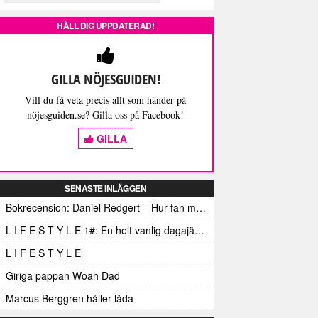
HÅLL DIG UPPDATERAD!
GILLA NÖJESGUIDEN!
Vill du få veta precis allt som händer på
nöjesguiden.se? Gilla oss på Facebook!
GILLA
SENASTE INLÄGGEN
Bokrecension: Daniel Redgert – Hur fan mår han??
L I F E S T Y L E 1#: En helt vanlig dagajävel
L I F E S T Y L E
Giriga pappan Woah Dad
Marcus Berggren håller låda