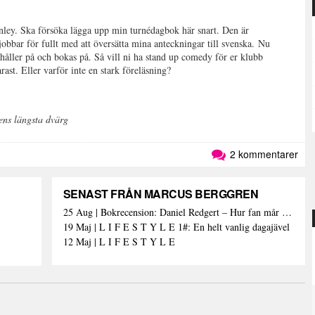
anley. Ska försöka lägga upp min turnédagbok här snart. Den är
jobbar för fullt med att översätta mina anteckningar till svenska.
Nu
håller på och bokas på. Så vill ni ha stand up comedy för er klubb
arast. Eller varför inte en stark föreläsning?
ens längsta dvärg
2 kommentarer
SENAST FRÅN MARCUS BERGGREN
25 Aug | Bokrecension: Daniel Redgert – Hur fan mår han??
19 Maj | L I F E S T Y L E 1#: En helt vanlig dagajävel
12 Maj | L I F E S T Y L E