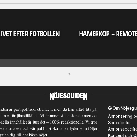
LIVET EFTER FOTBOLLEN
HAMERKOP – REMOT
Om Nöjesgu
iden är partipolitiskt obunden, men du kan alltid lita på
brinner för jämställdhet. Vi är annonsfinansierade men det
Annonsering o
nella innehållet är just det – 100% redaktionellt. Vi tror
Samarbeten
goda smaken och vår publicistiska tanke lyder som följer:
Annonsspecifik
guida dig till det bästa nöjet.
Koncept och C