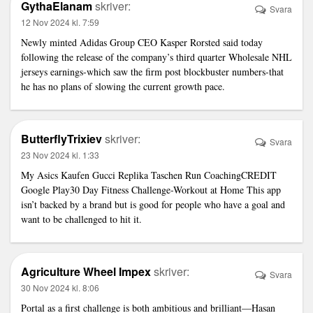
GythaElanam
skriver:
Svara
12 Nov 2024 kl. 7:59
Newly minted Adidas Group CEO Kasper Rorsted said today
following the release of the company’s third quarter
Wholesale NHL
jerseys
earnings-which saw the firm post blockbuster numbers-that
he has no plans of slowing the current growth pace.
ButterflyTrixiev
skriver:
Svara
23 Nov 2024 kl. 1:33
My Asics
Kaufen Gucci Replika Taschen
Run CoachingCREDIT
Google Play30 Day Fitness Challenge-Workout at Home This app
isn’t backed by a brand but is good for people who have a goal and
want to be challenged to hit it.
Agriculture Wheel Impex
skriver:
Svara
30 Nov 2024 kl. 8:06
Portal as a first challenge is both ambitious and brilliant—Hasan