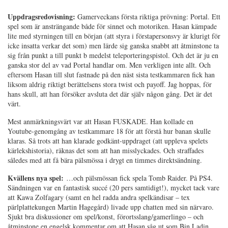
Uppdragsredovisning:
Gamerveckans första riktiga prövning: Portal. Ett
spel som är ansträngande både för sinnet och motoriken. Hasan kämpade
lite med styrningen till en början (att styra i förstapersonsvy är klurigt för
icke insatta verkar det som) men lärde sig ganska snabbt att åtminstone ta
sig från punkt a till punkt b medelst teleporteringspistol. Och det är ju en
ganska stor del av vad Portal handlar om. Men verkligen inte allt. Och
eftersom Hasan till slut fastnade på den näst sista testkammaren fick han
liksom aldrig riktigt berättelsens stora twist och payoff. Jag hoppas, för
hans skull, att han försöker avsluta det där själv någon gång. Det är det
värt.
Mest anmärkningsvärt var att Hasan FUSKADE. Han kollade en
Youtube-genomgång av testkammare 18 för att förstå hur banan skulle
klaras. Så trots att han klarade godkänt-uppdraget (att uppleva spelets
kärlekshistoria), räknas det som att han misslyckades. Och straffades
således med att få bära pälsmössa i drygt en timmes direktsändning.
Kvällens nya spel:
…och pälsmössan fick spela Tomb Raider. På PS4.
Sändningen var en fantastisk succé (20 pers samtidigt!), mycket tack vare
att Kawa Zolfagary (samt en hel radda andra spelkändisar – tex
pärlplattekungen Martin Hagegård) livade upp chatten med sin närvaro.
Sjukt bra diskussioner om spel/konst, förortsslang/gamerlingo – och
åtminstone en engelsk kommentar om att Hasan såg ut som Bin Ladin.