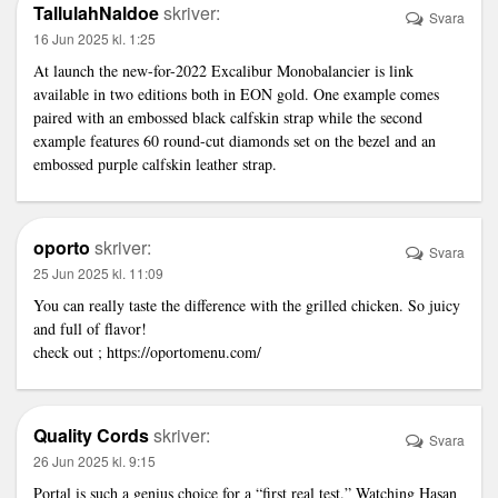
TallulahNaldoe
skriver:
Svara
16 Jun 2025 kl. 1:25
At launch the new-for-2022 Excalibur Monobalancier is
link
available in two editions both in EON gold. One example comes
paired with an embossed black calfskin strap while the second
example features 60 round-cut diamonds set on the bezel and an
embossed purple calfskin leather strap.
oporto
skriver:
Svara
25 Jun 2025 kl. 11:09
You can really taste the difference with the grilled chicken. So juicy
and full of flavor!
check out ;
https://oportomenu.com/
Quality Cords
skriver:
Svara
26 Jun 2025 kl. 9:15
Portal is such a genius choice for a “first real test.” Watching Hasan