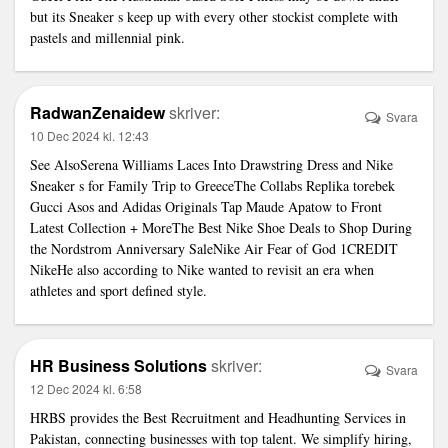
but its Sneaker s keep up with every other stockist complete with
pastels and millennial pink.
RadwanZenaidew
skriver:
Svara
10 Dec 2024 kl. 12:43
See AlsoSerena Williams Laces Into Drawstring Dress and Nike
Sneaker s for Family Trip to GreeceThe Collabs
Replika torebek
Gucci
Asos and Adidas Originals Tap Maude Apatow to Front
Latest Collection + MoreThe Best Nike Shoe Deals to Shop During
the Nordstrom Anniversary SaleNike Air Fear of God 1CREDIT
NikeHe also according to Nike wanted to revisit an era when
athletes and sport defined style.
HR Business Solutions
skriver:
Svara
12 Dec 2024 kl. 6:58
HRBS provides the
Best Recruitment and Headhunting Services in
Pakistan
, connecting businesses with top talent. We simplify hiring,