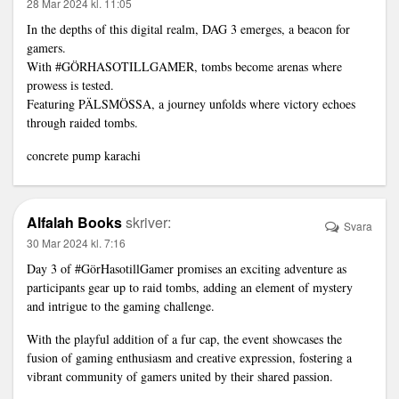
28 Mar 2024 kl. 11:05
In the depths of this digital realm, DAG 3 emerges, a beacon for
gamers.
With #GÖRHASOTILLGAMER, tombs become arenas where
prowess is tested.
Featuring PÄLSMÖSSA, a journey unfolds where victory echoes
through raided tombs.
concrete pump karachi
Alfalah Books
skriver:
Svara
30 Mar 2024 kl. 7:16
Day 3 of #GörHasotillGamer promises an exciting adventure as
participants gear up to raid tombs, adding an element of mystery
and intrigue to the gaming challenge.
With the playful addition of a fur cap, the event showcases the
fusion of gaming enthusiasm and creative expression, fostering a
vibrant community of gamers united by their shared passion.