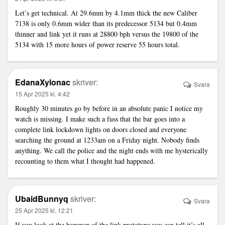
Let’s get technical. At 29.6mm by 4.1mm thick the new Caliber
7138 is only 0.6mm wider than its predecessor 5134 but 0.4mm
thinner and
link
yet it runs at 28800 bph versus the 19800 of the
5134 with 15 more hours of power reserve 55 hours total.
EdanaXylonac
skriver:
Svara
15 Apr 2025 kl. 4:42
Roughly 30 minutes go by before in an absolute panic I notice my
watch is missing. I make such a fuss that the bar goes into a
complete
link
lockdown lights on doors closed and everyone
searching the ground at 1233am on a Friday night. Nobody finds
anything. We call the police and the night ends with me hysterically
recounting to them what I thought had happened.
UbaidBunnyq
skriver:
Svara
25 Apr 2025 kl. 12:21
If you look at the hammer of the
link
prototype you can tell it’s all