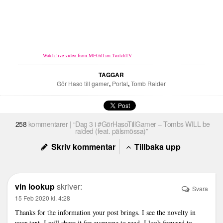
Watch live video from MFGill on TwitchTV
TAGGAR
Gör Haso till gamer
,
Portal
,
Tomb Raider
258
kommentarer | “Dag 3 i #GörHasoTillGamer – Tombs WILL be
raided (feat. pälsmössa)”
Skriv kommentar
Tillbaka upp
vin lookup
skriver:
Svara
15 Feb 2020 kl. 4:28
Thanks for the information your post brings. I see the novelty in
your text, I will share it for everyone to read. I look forward to