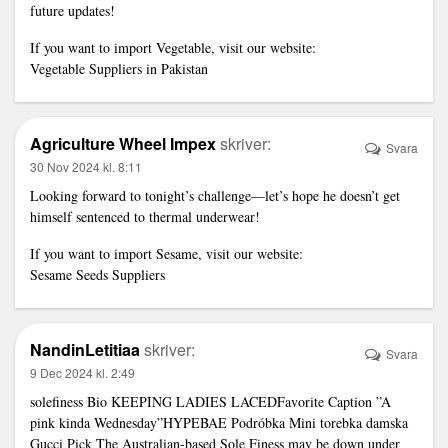
future updates!
If you want to import Vegetable, visit our website:
Vegetable Suppliers in Pakistan
Agriculture Wheel Impex
skriver:
Svara
30 Nov 2024 kl. 8:11
Looking forward to tonight’s challenge—let’s hope he doesn’t get
himself sentenced to thermal underwear!
If you want to import Sesame, visit our website:
Sesame Seeds Suppliers
NandinLetitiaa
skriver:
Svara
9 Dec 2024 kl. 2:49
solefiness Bio KEEPING LADIES LACEDFavorite Caption ”A
pink kinda Wednesday”HYPEBAE
Podróbka Mini torebka damska
Gucci
Pick The Australian-based Sole Finess may be down under