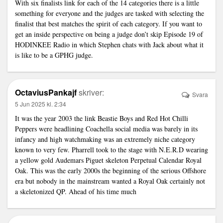
With six finalists
link
for each of the 14 categories there is a little
something for everyone and the judges are tasked with selecting the
finalist that best matches the spirit of each category. If you want to
get an inside perspective on being a judge don’t skip Episode 19 of
HODINKEE Radio in which Stephen chats with Jack about what it
is like to be a GPHG judge.
OctaviusPankajf
skriver:
Svara
5 Jun 2025 kl. 2:34
It was the year 2003 the
link
Beastie Boys and Red Hot Chilli
Peppers were headlining Coachella social media was barely in its
infancy and high watchmaking was an extremely niche category
known to very few. Pharrell took to the stage with N.E.R.D wearing
a yellow gold Audemars Piguet skeleton Perpetual Calendar Royal
Oak. This was the early 2000s the beginning of the serious Offshore
era but nobody in the mainstream wanted a Royal Oak certainly not
a skeletonized QP. Ahead of his time much