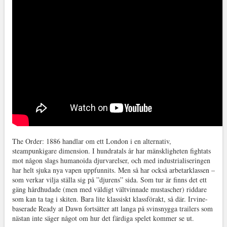
The Order: 1886 handlar om ett London i en alternativ,
steampunkigare dimension. I hundratals år har mänskligheten fightats
mot någon slags humanoida djurvarelser, och med industrialiseringen
har helt sjuka nya vapen uppfunnits. Men så har också arbetarklassen –
som verkar vilja ställa sig på ”djurens” sida. Som tur är finns det ett
gäng hårdhudade (men med väldigt vältvinnade mustascher) riddare
som kan ta tag i skiten. Bara lite klassiskt klassförakt, så där. Irvine-
baserade Ready at Dawn fortsätter att langa på svinsnygga trailers som
nästan inte säger något om hur det färdiga spelet kommer se ut.