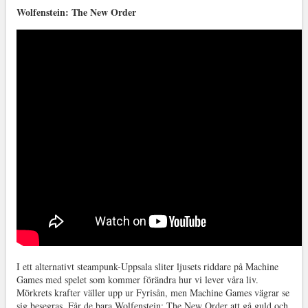
Wolfenstein: The New Order
I ett alternativt steampunk-Uppsala sliter ljusets riddare på Machine
Games med spelet som kommer förändra hur vi lever våra liv.
Mörkrets krafter väller upp ur Fyrisån, men Machine Games vägrar se
sig besegras. Får de bara Wolfenstein: The New Order att gå guld och