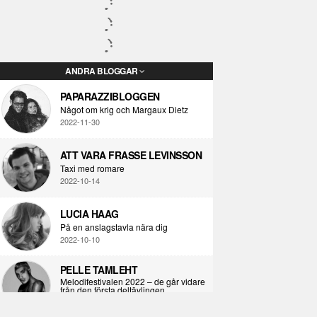
ANDRA BLOGGAR
PAPARAZZIBLOGGEN
Något om krig och Margaux Dietz
2022-11-30
ATT VARA FRASSE LEVINSSON
Taxi med romare
2022-10-14
LUCIA HAAG
På en anslagstavla nära dig
2022-10-10
PELLE TAMLEHT
Melodifestivalen 2022 – de går vidare
från den första deltävlingen
2022-02-02