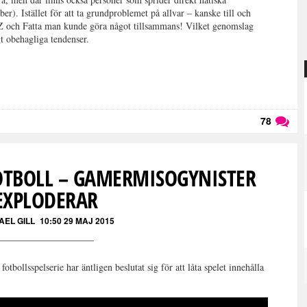
r). Istället för att ta grundproblemet på allvar – kanske till och
FZ och Fatta man kunde göra något tillsammans! Vilket genomslag
t obehagliga tendenser.
78
Läs kommentarer (
78
)
OTBOLL – GAMERMISOGYNISTER
EXPLODERAR
AEL GILL
10:50 29 MAJ 2015
otbollsspelserie har äntligen beslutat sig för att låta spelet innehålla