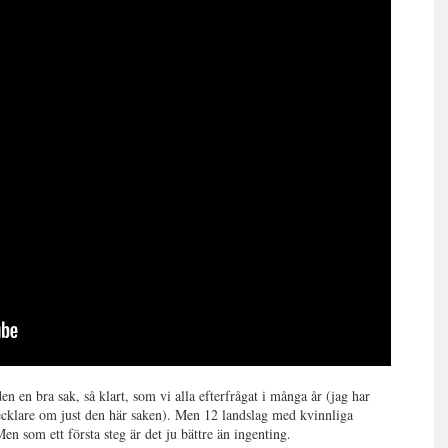
en en bra sak, så klart, som vi alla efterfrågat i många år (jag har
ecklare om just den här saken). Men 12 landslag med kvinnliga
. Men som ett första steg är det ju bättre än ingenting.