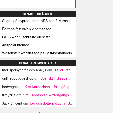
SENASTE INLÄGGEN
Sugen på nyproducerat NES-spel? Missa inte detta isf!
Fortnite-festivalen vi förtjänade
GRIS – det vackraste du sett?
#vispelarintemed
Wolfenstein-vernissage på Scifi-bokhandeln
SENASTE KOMMENTARER
mer spelnyheter och analys
om
Trailer Park Thursday!
onlineboutiqueshop
om
Svenskt indiespel får egna samlarfigurer!
bedvegas
om
Kim Kardashian – framgångssagan, Hollywoodkritiken, mobilspelet
filmyzilla
om
Kim Kardashian – framgångssagan, Hollywoodkritiken, mobilspelet
Jack Vincent
om
Jag och dottern öppnar Star Wars-lådor!