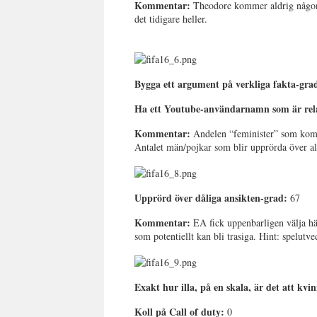
Kommentar:
Theodore kommer aldrig någons
det tidigare heller.
Bygga ett argument på verkliga fakta-gra
Ha ett Youtube-användarnamn som är relat
Kommentar:
Andelen “feminister” som komm
Antalet män/pojkar som blir upprörda över 
Upprörd över dåliga ansikten-grad:
67
Kommentar:
EA fick uppenbarligen välja h
som potentiellt kan bli trasiga. Hint: spelutve
Exakt hur illa, på en skala, är det att kvi
Koll på Call of duty:
0