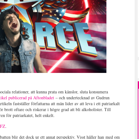
 sociala relationer, att kunna prata om känslor, sluta konsumera
tikel publicerad på Aftonbladet
– och undertecknad av Gudrun
eln fastställer författarna att män lider av att leva i ett patriarkalt
 brott oftare och riskerar i högre grad att bli alkoholister. Till
n för patriarkatet, helt enkelt.
 FZ
.
atten blir det dock ur ett annat perspektiv. Visst håller han med om