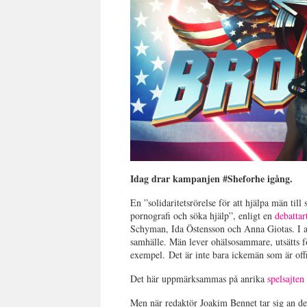
Idag drar kampanjen #Sheforhe igång.
En ”solidaritetsrörelse för att hjälpa män till
pornografi och söka hjälp”, enligt en
debattar
Schyman, Ida Östensson och Anna Giotas. I artik
samhälle. Män lever ohälsosammare, utsätts för
exempel. Det är inte bara ickemän som är offre
Det här uppmärksammas på anrika
spelsajten
Men när redaktör Joakim Bennet tar sig an deb