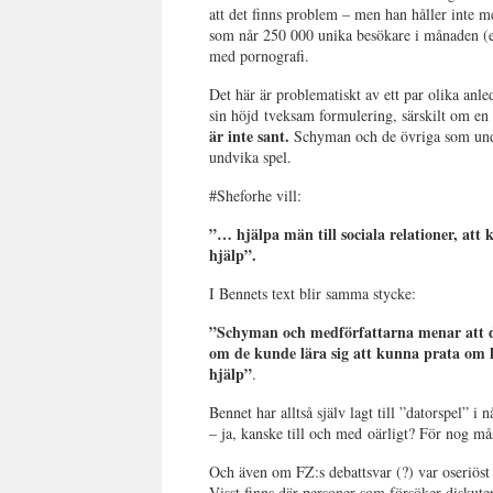
att det finns problem – men han håller inte 
som når 250 000 unika besökare i månaden (enl
med pornografi.
Det här är problematiskt av ett par olika anle
sin höjd tveksam formulering, särskilt om e
är inte sant.
Schyman och de övriga som under
undvika spel.
#Sheforhe vill:
”… hjälpa män till sociala relationer, at
hjälp”.
I Bennets text blir samma stycke:
”Schyman och medförfattarna menar att de
om de kunde lära sig att kunna prata om k
hjälp”
.
Bennet har alltså själv lagt till ”datorspel” i
– ja, kanske till och med oärligt? För nog m
Och även om FZ:s debattsvar (?) var oseriöst
Visst finns där personer som försöker diskute