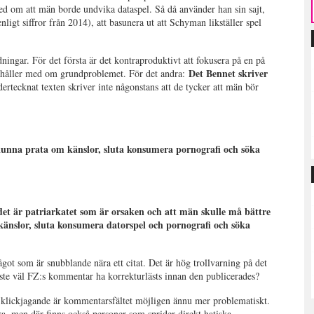
med om att män borde undvika dataspel. Så då använder han sin sajt,
igt siffror från 2014), att basunera ut att Schyman likställer spel
dningar. För det första är det kontraproduktivt att fokusera på en på
Det Bennet skriver
n håller med om grundproblemet. För det andra:
tecknat texten skriver inte någonstans att de tycker att män bör
t kunna prata om känslor, sluta konsumera pornografi och söka
t är patriarkatet som är orsaken och att män skulle må bättre
änslor, sluta konsumera datorspel och pornografi och söka
 något som är snubblande nära ett citat. Det är hög trollvarning på det
åste väl FZ:s kommentar ha korrekturlästs innan den publicerades?
 klickjagande är kommentarsfältet möjligen ännu mer problematiskt.
ra, men där finns också personer som sprider direkt hatiska