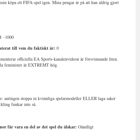
in köpa ett FIFA-spel igen. Mina pengar är på att han aldrig gjort
d
: -1000
erat till vem du faktiskt är:
0
enterar officiella EA Sports-kanalenvideon är försvinnande liten.
alla feminister är EXTREMT hög.
är: antingen stoppa in kvinnliga spelarmodeller ELLER laga saker
ckling funkar inte så.
nnor får vara en del av det spel du älskar:
Oändligt