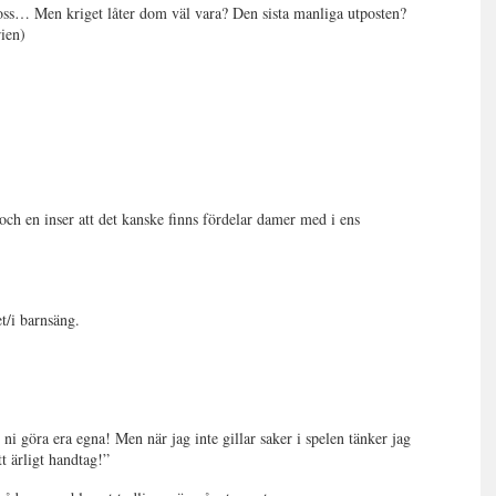
 oss… Men kriget låter dom väl vara? Den sista manliga utposten?
rien)
g och en inser att det kanske finns fördelar damer med i ens
t/i barnsäng.
 ni göra era egna! Men när jag inte gillar saker i spelen tänker jag
t ärligt handtag!”