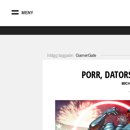
MENY
Inlägg taggade:
GamerGate
PORR, DATOR
MICH