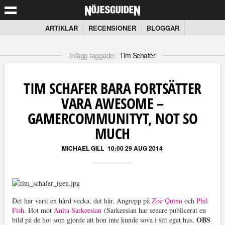
ARTIKLAR
RECENSIONER
BLOGGAR
Inlägg taggade:
Tim Schafer
TIM SCHAFER BARA FORTSÄTTER
VARA AWESOME –
GAMERCOMMUNITYT, NOT SO
MUCH
MICHAEL GILL
10:00 29 AUG 2014
Det har varit en hård vecka, det här. Angrepp på
Zoe Quinn
och
Phil
Fish
. Hot mot
Anita Sarkeesian
(Sarkeesian har senare publicerat en
OBS
bild på de hot som gjorde att hon inte kunde sova i sitt eget hus,