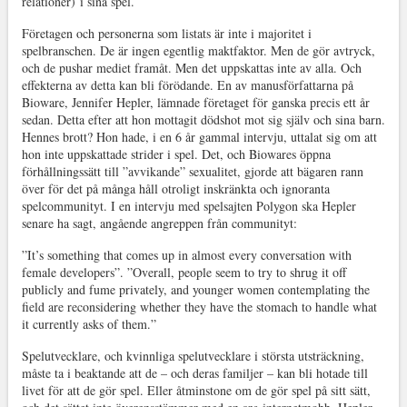
relationer) i sina spel.
Företagen och personerna som listats är inte i majoritet i
spelbranschen. De är ingen egentlig maktfaktor. Men de gör avtryck,
och de pushar mediet framåt. Men det uppskattas inte av alla. Och
effekterna av detta kan bli förödande. En av manusförfattarna på
Bioware, Jennifer Hepler, lämnade företaget för ganska precis ett år
sedan. Detta efter att hon mottagit dödshot mot sig själv och sina barn.
Hennes brott? Hon hade, i en 6 år gammal intervju, uttalat sig om att
hon inte uppskattade strider i spel. Det, och Biowares öppna
förhållningssätt till ”avvikande” sexualitet, gjorde att bägaren rann
över för det på många håll otroligt inskränkta och ignoranta
spelcommunityt. I en intervju med spelsajten Polygon ska Hepler
senare ha sagt, angående angreppen från communityt:
”It’s something that comes up in almost every conversation with
female developers”. ”Overall, people seem to try to shrug it off
publicly and fume privately, and younger women contemplating the
field are reconsidering whether they have the stomach to handle what
it currently asks of them.”
Spelutvecklare, och kvinnliga spelutvecklare i största utsträckning,
måste ta i beaktande att de – och deras familjer – kan bli hotade till
livet för att de gör spel. Eller åtminstone om de gör spel på sitt sätt,