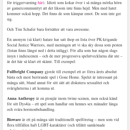
för triggervarning
här
). Idioti som kokar över i så många mörka hörn
av gamercommunityt att det liksom inte finns hejd. Men med hatet
kommer också hopp. Det finns de som kämpar emot. De som inte ger
sig.
Och Tim Schafer bara fortsätter att vara awesome.
En anonym (så klart) hatare har satt ihop en lista över PK-krigande
Social Justice Warriors, med meningen att vi ska sky dessa som pesten
(listan finns längst ned i detta inlägg). För alla som har någon slags
insyn i indiescenen – och de mer progressiva spelutvecklarna där ute –
är det här så klart ett skämt. Till exempel:
Fullbright Company
gjorde till exempel ett av förra årets absolut
bästa och mest berörande spel i Gone Home. Spelet är intressant på
många sätt, bland annat för sitt sätt att diskutera sexualitet och
svårigheterna i att komma ut.
Anna Anthropy
är en pionjär inom twine-scenen, men också känd
för sitt Dys4ia – ett spel som handlar om hennes sex månader långa
och svåra hormonbehandling.
Bioware
är ett på många sätt traditionellt spelföretag – men som vid
flera tillfällen haft LGBT-karaktärer (och tillåtit samkönade