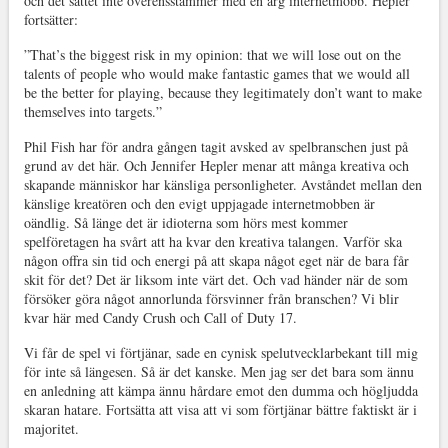
och det sättet inte överensstämmer med en arg internetmobb. Hepler
fortsätter:
”That’s the biggest risk in my opinion: that we will lose out on the
talents of people who would make fantastic games that we would all
be the better for playing, because they legitimately don’t want to make
themselves into targets.”
Phil Fish har för andra gången tagit avsked av spelbranschen just på
grund av det här. Och Jennifer Hepler menar att många kreativa och
skapande människor har känsliga personligheter. Avståndet mellan den
känslige kreatören och den evigt uppjagade internetmobben är
oändlig. Så länge det är idioterna som hörs mest kommer
spelföretagen ha svårt att ha kvar den kreativa talangen. Varför ska
någon offra sin tid och energi på att skapa något eget när de bara får
skit för det? Det är liksom inte värt det. Och vad händer när de som
försöker göra något annorlunda försvinner från branschen? Vi blir
kvar här med Candy Crush och Call of Duty 17.
Vi får de spel vi förtjänar, sade en cynisk spelutvecklarbekant till mig
för inte så längesen. Så är det kanske. Men jag ser det bara som ännu
en anledning att kämpa ännu hårdare emot den dumma och högljudda
skaran hatare. Fortsätta att visa att vi som förtjänar bättre faktiskt är i
majoritet.