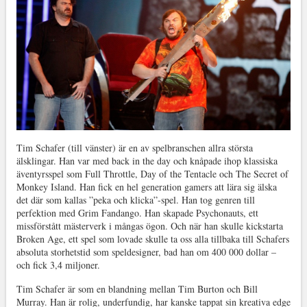
Tim Schafer (till vänster) är en av spelbranschen allra största
älsklingar. Han var med back in the day och knåpade ihop klassiska
äventyrsspel som Full Throttle, Day of the Tentacle och The Secret of
Monkey Island. Han fick en hel generation gamers att lära sig älska
det där som kallas ”peka och klicka”-spel. Han tog genren till
perfektion med Grim Fandango. Han skapade Psychonauts, ett
missförstått mästerverk i mångas ögon. Och när han skulle kickstarta
Broken Age, ett spel som lovade skulle ta oss alla tillbaka till Schafers
absoluta storhetstid som speldesigner, bad han om 400 000 dollar –
och fick 3,4 miljoner.
Tim Schafer är som en blandning mellan Tim Burton och Bill
Murray. Han är rolig, underfundig, har kanske tappat sin kreativa edge