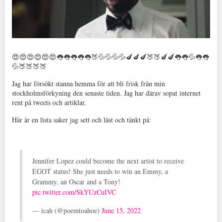
😍😍😍😍😍😍👅👅👅👅👅🍑💦💦💦💦🍆🍆🍆🍑🍑🍆🍆👅👅💦👅👅
💦🍑🍑🍑🍑
Jag har försökt stanna hemma för att bli frisk från min
stockholmsförkyning den senaste tiden. Jag har därav sopat internet
rent på tweets och artiklar.
Här är en lista saker jag sett och läst och tänkt på:
Jennifer Lopez could become the next artist to receive
EGOT status! She just needs to win an Emmy, a
Grammy, an Oscar and a Tony!
pic.twitter.com/SkYUzCuIVC
— icah (@poemtoahoe)
June 15, 2022