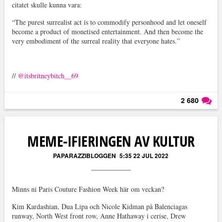
citatet skulle kunna vara:
“The purest surrealist act is to commodify personhood and let oneself
become a product of monetised entertainment. And then become the
very embodiment of the surreal reality that everyone hates.”
//
@itsbritneybitch__69
2 680
Läs kommentarer (
2 680
)
MEME-IFIERINGEN AV KULTUR
PAPARAZZIBLOGGEN
5:35 22 JUL 2022
Minns ni Paris Couture Fashion Week här om veckan?
Kim Kardashian, Dua Lipa och Nicole Kidman på Balenciagas
runway, North West front row, Anne Hathaway i cerise, Drew