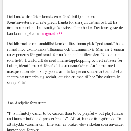
Det kanske är därför konstscenen är så tråkig numera?
Konstinvesterare är inte precis kända för sin självdistans och att ha
örat mot marken. Inte statliga konstbeställare heller. Det knasigaste de
kan komma på är en
erigerad k**
.
Det här ruckar om samhällshierarkin lite. Innan gick ”god smak” hand
i hand med ekonomiska tillgångar och bildningsnivå. Man var tvungen
att exponeras för god smak för att kunna identifiera den. Nu kan vem
som helst, framförallt de med internetuppkoppling och ett intresse för
kultur, identifiera och förstå olika statusmarkörer. Att ha råd med
massproducerade luxury goods är inte längre en statusmarkör, målet är
snarare att utmärka sig socialt, att visa att man tillhör ”the culturally
savvy elite”.
Ana Andjelic fortsätter:
“It is infinitely easier to be earnest than to be playful – but playfulness
and humor build and protect brands”. Alltså, humor är avgörande för
att skydda varumärken. Lite som en osäker elev i skolan som använder
humor som försvar.