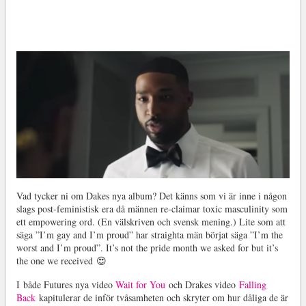
Vad tycker ni om Dakes nya album? Det känns som vi är inne i någon
slags post-feministisk era då männen re-claimar toxic masculinity som
ett empowering ord. (En välskriven och svensk mening.) Lite som att
säga ”I’m gay and I’m proud” har straighta män börjat säga ”I’m the
worst and I’m proud”. It’s not the pride month we asked for but it’s
the one we received 😍
I både Futures nya video
Wait for You
och Drakes video
Falling
Back
kapitulerar de inför tvåsamheten och skryter om hur dåliga de är