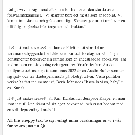
Enligt wiki ansåg Freud att sinne för humor är den största av alla
försvarsmekanismer. “Vi skämtar bort det mesta som är jobbigt. Vi
kan ju inte skratta och gråta samtidigt. Skrattet gör att vi upplever en
tillfällig frigörelse från ångesten och fruktan.”
It 🤌just makes sense🤌 att humor blivit en så stor del av
varumärkesbyggande för både kändisar och företag när så många
konsumenter beskriver sin samtid som en ångestladdad apokalyps. Jag
undrar bara om skivbolag och agenturer förstår det här. Att det
töntigaste och osexigaste som finns 2022 är en Austin Butler som tar
sig själv och sin skådespelarinsats på blodigt allvar. Vissa politiker
verkar ha fått the memo iaf, Boris Johnssons ”hasta la vista, baby” t
ex. Succé.
It 🤌just makes sense🤌 att Kim Kardashian dumpade Kanye, en man
som inte tillåter skämt på sin egen bekostnad, och ersatt honom med
en self-deprecating knasboll.
All this choppy text to say: enligt mina beräkningar är vi i vår
funny era just nu 😍