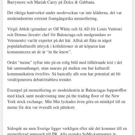
Barrymore och Mariah Carey på Dolce & Gabbana.
Det riktiga hantverket under modeveckan var inte kläderna, det var
modeindustrins extremt framgångsrika memeifiering.
Virgil Abloh (grundare av Off White och fd AD för Louis Vuitton)
och Demna (kreativ chef för Balenciaga och medgrundare av
Vetements) var/är experter på det här. Alltså att fläta in något
populärkulturellt uttryck i kollektioner så att köparen kan
kommunicera att de är “in the know”.
Ordet “meme” syftar inte på en rolig bild med tillhörande text i det
här sammanhanget, utan snarare på studien om hur kulturell
kommunikation överförs. Så basically allt som har potential att bli
viralt/generera debatt/etablera trender.
Exempel på memeifiering av modeidustrin är Balenciagas foppatofflor
med klack samt modevisning inne på the trading floor of the New
York stock exchange. Miu Miu lyckades även göra en minikjol till en
meme för den var överallt och jättekort.
Sidospår nu men Sverige ligger verkligen efter när det kommer till en
memeifierad approach till PR. Alla svenska SoMe-kampanjer är