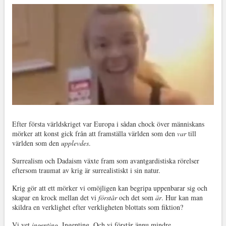
Efter första världskriget var Europa i sådan chock över människans
mörker att konst gick från att framställa världen som den
var
till
världen som den
upplevdes
.
Surrealism och Dadaism växte fram som avantgardistiska rörelser
eftersom traumat av krig är surrealistiskt i sin natur.
Krig gör att ett mörker vi omöjligen kan begripa uppenbarar sig och
skapar en krock mellan det vi
förstår
och det som
är
. Hur kan man
skildra en verklighet efter verkligheten blottats som fiktion?
Vi vet
ingenting
. Ingenting. Och vi förstår ännu mindre.