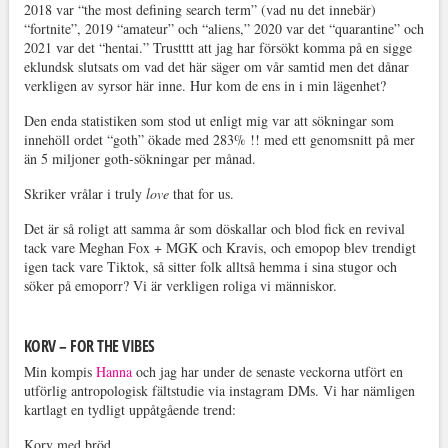
2018 var “the most defining search term” (vad nu det innebär)
“fortnite”, 2019 “amateur” och “aliens,” 2020 var det “quarantine” och
2021 var det “hentai.” Trustttt att jag har försökt komma på en sigge
eklundsk slutsats om vad det här säger om vår samtid men det dånar
verkligen av syrsor här inne. Hur kom de ens in i min lägenhet?
Den enda statistiken som stod ut enligt mig var att sökningar som
innehöll ordet “goth” ökade med 283% !! med ett genomsnitt på mer
än 5 miljoner goth-sökningar per månad.
Skriker vrålar i truly
love
that for us.
Det är så roligt att samma år som döskallar och blod fick en revival
tack vare Meghan Fox + MGK och Kravis, och emopop blev trendigt
igen tack vare Tiktok, så sitter folk alltså hemma i sina stugor och
söker på emoporr? Vi är verkligen roliga vi människor.
KORV – FOR THE VIBES
Min kompis
Hanna
och jag har under de senaste veckorna utfört en
utförlig antropologisk fältstudie via instagram DMs. Vi har nämligen
kartlagt en tydligt uppåtgående trend:
Korv med bröd.