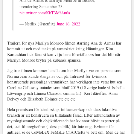
Ana de Armas is Marilyn Monroe in Blonde,
premiering September 23.
pic.twitter.com/KkT3MfAu6a
— Netflix (@netflix)
June 16, 2022
Trailern för nya Marilyn Monroe-filmen starring Ana de Armas har
kommit ut och med tanke på ramaskriet kring klänningen Kim
Kardashian fick låna så kan vi ju bara föreställa oss hur det blir när
Marilyn Monroe bryter på kubansk spanska.
Jag tror filmen kommer handla om hur Marilyn var en persona som
Norma Jean kunde stänga av och på. Intresset för kvinnors
konstruerade personliga varumärken har verkligen inte vetat hut sen
Caroline Calloway outades som bluff 2019 (i Sverige hade vi Isabella
Löwengrip och Linnea Claesson samma år.) Kort därefter: Anna
Delvey och Elizabeth Holmes etc etc etc.
Hela premissen för kändisskap, influencerskap och dess lukrativa
bransch är att konstruera en tilltalande fasad. Efter århundraden av
mytologiserande och objektifierande har kvinnor blivit experter på
det, och filmregissörer (+dess publik) får inte nog. Kvinnor får
äntligen se de CoMpLeX FeMaLe ChArCteRs vi bett om. Men de här