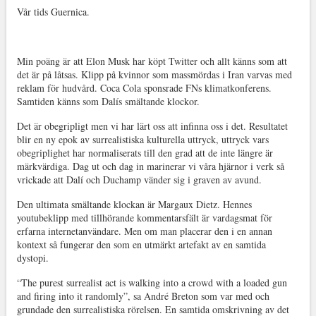
Vår tids Guernica.
Min poäng är att Elon Musk har köpt Twitter och allt känns som att
det är på låtsas. Klipp på kvinnor som massmördas i Iran varvas med
reklam för hudvård. Coca Cola sponsrade FNs klimatkonferens.
Samtiden känns som Dalís smältande klockor.
Det är obegripligt men vi har lärt oss att infinna oss i det. Resultatet
blir en ny epok av surrealistiska kulturella uttryck, uttryck vars
obegriplighet har normaliserats till den grad att de inte längre är
märkvärdiga. Dag ut och dag in marinerar vi våra hjärnor i verk så
vrickade att Dalí och Duchamp vänder sig i graven av avund.
Den ultimata smältande klockan är Margaux Dietz. Hennes
youtubeklipp med tillhörande kommentarsfält är vardagsmat för
erfarna internetanvändare. Men om man placerar den i en annan
kontext så fungerar den som en utmärkt artefakt av en samtida
dystopi.
“The purest surrealist act is walking into a crowd with a loaded gun
and firing into it randomly”, sa André Breton som var med och
grundade den surrealistiska rörelsen. En samtida omskrivning av det