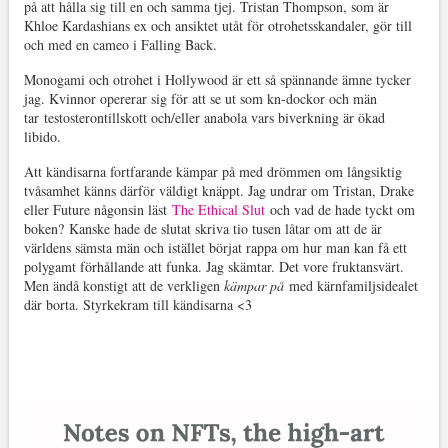
på att hålla sig till en och samma tjej. Tristan Thompson, som är
Khloe Kardashians ex och ansiktet utåt för otrohetsskandaler, gör till
och med en cameo i Falling Back.
Monogami och otrohet i Hollywood är ett så spännande ämne tycker
jag. Kvinnor opererar sig för att se ut som kn-dockor och män
tar testosterontillskott och/eller anabola vars biverkning är ökad
libido.
Att kändisarna fortfarande kämpar på med drömmen om långsiktig
tvåsamhet känns därför väldigt knäppt. Jag undrar om Tristan, Drake
eller Future någonsin läst
The Ethical Slut
och vad de hade tyckt om
boken? Kanske hade de slutat skriva tio tusen låtar om att de är
världens sämsta män och istället börjat rappa om hur man kan få ett
polygamt förhållande att funka. Jag skämtar. Det vore fruktansvärt.
Men ändå konstigt att de verkligen
kämpar på
med kärnfamiljsidealet
där borta. Styrkekram till kändisarna <3