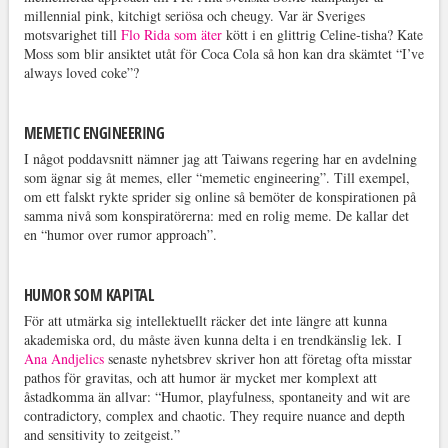
millennial pink, kitchigt seriösa och cheugy. Var är Sveriges
motsvarighet till
Flo Rida som äter
kött i en glittrig Celine-tisha? Kate
Moss som blir ansiktet utåt för Coca Cola så hon kan dra skämtet “I’ve
always loved coke”?
MEMETIC ENGINEERING
I något poddavsnitt nämner jag att Taiwans regering har en avdelning
som ägnar sig åt memes, eller “memetic engineering”. Till exempel,
om ett falskt rykte sprider sig online så bemöter de konspirationen på
samma nivå som konspiratörerna: med en rolig meme. De kallar det
en “humor over rumor approach”.
HUMOR SOM KAPITAL
För att utmärka sig intellektuellt räcker det inte längre att kunna
akademiska ord, du måste även kunna delta i en trendkänslig lek. I
Ana Andjelics
senaste nyhetsbrev skriver hon att företag ofta misstar
pathos för gravitas, och att humor är mycket mer komplext att
åstadkomma än allvar: “Humor, playfulness, spontaneity and wit are
contradictory, complex and chaotic. They require nuance and depth
and sensitivity to zeitgeist.”