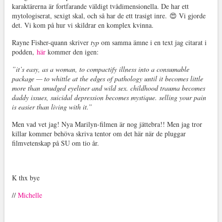
karaktärerna är fortfarande väldigt tvådimensionella. De har ett
mytologiserat, sexigt skal, och så har de ett trasigt inre. 😍 Vi gjorde
det. Vi kom på hur vi skildrar en komplex kvinna.
Rayne Fisher-quann skriver
typ
om samma ämne i en text jag citarat i
podden,
här
kommer den igen:
”it’s easy, as a woman, to compactify illness into a consumable
package — to whittle at the edges of pathology until it becomes little
more than smudged eyeliner and wild sex. childhood trauma becomes
daddy issues, suicidal depression becomes mystique. selling your pain
is easier than living with it.”
Men vad vet jag! Nya Marilyn-filmen är nog jättebra!! Men jag tror
killar kommer behöva skriva tentor om det här när de pluggar
filmvetenskap på SU om tio år.
K thx bye
//
Michelle