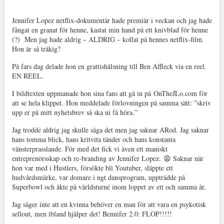
Jennifer Lopez netflix-dokumentär hade premiär i veckan och jag hade
fångat en granat för henne, kastat min hand på ett knivblad för henne
(?) Men jag hade aldrig – ALDRIG – kollat på hennes netflix-film.
Hon är så tråkig?
På fars dag delade hon en grattishälsning till Ben Affleck via en reel.
EN REEL.
I bildtexten uppmanade hon sina fans att gå in på OnTheJLo.com för
att se hela klippet. Hon meddelade förlovningen på samma sätt: ”skriv
upp er på mitt nyhetsbrev så ska ni få höra.”
Jag trodde aldrig jag skulle säga det men jag saknar ARod. Jag saknar
hans tomma blick, hans kritvita tänder och hans konstanta
vänsterprasslande. För med det fick vi även ett maniskt
entreprenörsskap och re-branding av Jennifer Lopez. 😩 Saknar när
hon var med i Hustlers, försökte bli Youtuber, släppte ett
hudvårdsmärke, var domare i ngt dansprogram, uppträdde på
Superbowl och åkte på världsturné inom loppet av ett och samma år.
Jag säger inte att en kvinna behöver en man för att vara en psykotisk
sellout, men ibland hjälper det! Bennifer 2.0: FLOP!!!!!