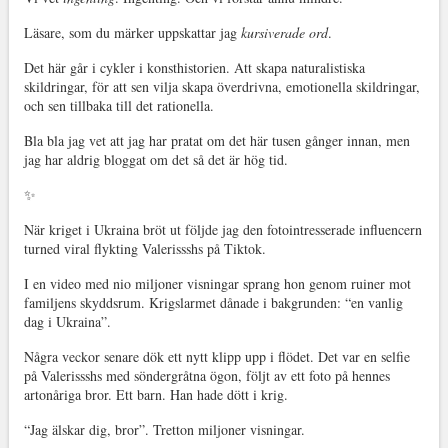
Läsare, som du märker uppskattar jag
kursiverade ord
.
Det här går i cykler i konsthistorien. Att skapa naturalistiska
skildringar, för att sen vilja skapa överdrivna, emotionella skildringar,
och sen tillbaka till det rationella.
Bla bla jag vet att jag har pratat om det här tusen gånger innan, men
jag har aldrig bloggat om det så det är hög tid.
✨
När kriget i Ukraina bröt ut följde jag den fotointresserade influencern
turned viral flykting Valerissshs på Tiktok.
I en video med nio miljoner visningar sprang hon genom ruiner mot
familjens skyddsrum. Krigslarmet dånade i bakgrunden: “en vanlig
dag i Ukraina”.
Några veckor senare dök ett nytt klipp upp i flödet. Det var en selfie
på Valerissshs med söndergråtna ögon, följt av ett foto på hennes
artonåriga bror. Ett barn. Han hade dött i krig.
“Jag älskar dig, bror”. Tretton miljoner visningar.