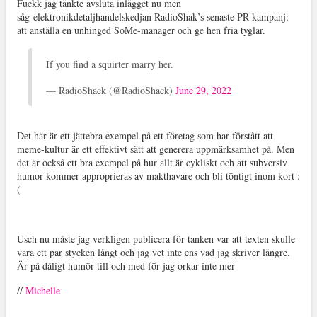
Fuckk jag tänkte avsluta inlägget nu men
såg elektronikdetaljhandelskedjan RadioShak’s senaste PR-kampanj:
att anställa en unhinged SoMe-manager och ge hen fria tyglar.
If you find a squirter marry her.
— RadioShack (@RadioShack)
June 29, 2022
Det här är ett jättebra exempel på ett företag som har förstått att
meme-kultur är ett effektivt sätt att generera uppmärksamhet på. Men
det är också ett bra exempel på hur allt är cykliskt och att subversiv
humor kommer approprieras av makthavare och bli töntigt inom kort :
(
Usch nu måste jag verkligen publicera för tanken var att texten skulle
vara ett par stycken långt och jag vet inte ens vad jag skriver längre.
Är på dåligt humör till och med för jag orkar inte mer
//
Michelle