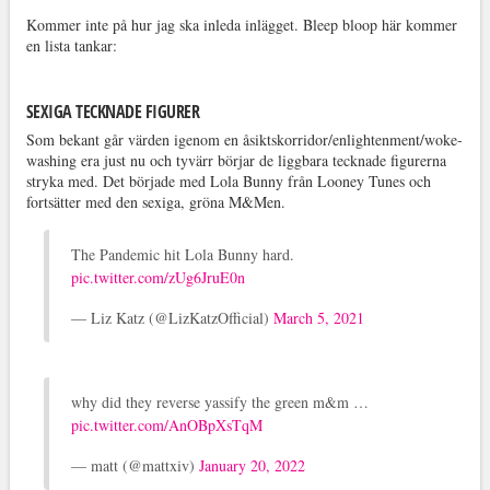
Kommer inte på hur jag ska inleda inlägget. Bleep bloop här kommer
en lista tankar:
SEXIGA TECKNADE FIGURER
Som bekant går värden igenom en åsiktskorridor/enlightenment/woke-
washing era just nu och tyvärr börjar de liggbara tecknade figurerna
stryka med. Det började med Lola Bunny från Looney Tunes och
fortsätter med den sexiga, gröna M&Men.
The Pandemic hit Lola Bunny hard.
pic.twitter.com/zUg6JruE0n
— Liz Katz (@LizKatzOfficial)
March 5, 2021
why did they reverse yassify the green m&m …
pic.twitter.com/AnOBpXsTqM
— matt (@mattxiv)
January 20, 2022