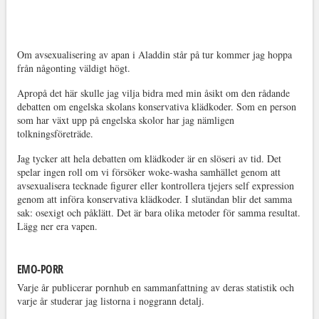
Om avsexualisering av apan i Aladdin står på tur kommer jag hoppa
från någonting väldigt högt.
Apropå det här skulle jag vilja bidra med min åsikt om den rådande
debatten om engelska skolans konservativa klädkoder. Som en person
som har växt upp på engelska skolor har jag nämligen
tolkningsföreträde.
Jag tycker att hela debatten om klädkoder är en slöseri av tid. Det
spelar ingen roll om vi försöker woke-washa samhället genom att
avsexualisera tecknade figurer eller kontrollera tjejers self expression
genom att införa konservativa klädkoder. I slutändan blir det samma
sak: osexigt och påklätt. Det är bara olika metoder för samma resultat.
Lägg ner era vapen.
EMO-PORR
Varje år publicerar pornhub en sammanfattning av deras statistik och
varje år studerar jag listorna i noggrann detalj.