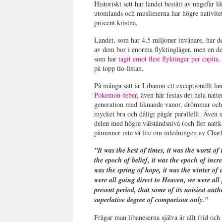
Historiskt sett har landet bestått av ungefär
utomlands och muslimerna har högre nativitet
procent kristna.
Landet, som har 4,5 miljoner invånare, har de
av dem bor i enorma flyktingläger, men en del
som har
tagit emot flest flyktingar per capita
.
på topp tio-listan.
På många sätt är Libanon ett exceptionellt lan
Pokemon-feber
, även här festas det hela nat
generation med liknande vanor, drömmar och 
mycket bra och dåligt pågår parallellt. Även 
delen med högre välståndsnivå (och fler nattk
påminner inte så lite om inledningen av Char
”It was the best of times, it was the worst of
the epoch of belief, it was the epoch of incre
was the spring of hope, it was the winter of
were all going direct to Heaven, we were all 
present period, that some of its noisiest autho
superlative degree of comparison only.”
Frågar man libaneserna själva är allt frid och 