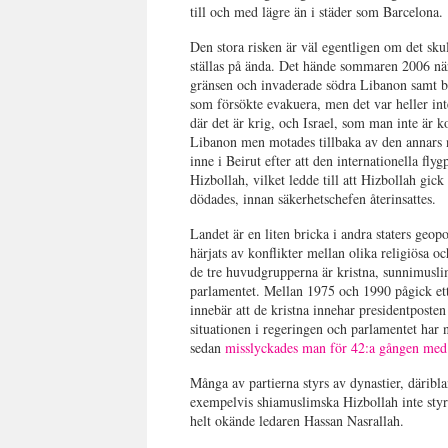
till och med lägre än i städer som Barcelona.
Den stora risken är väl egentligen om det skull
ställas på ända. Det hände sommaren 2006 när
gränsen och invaderade södra Libanon samt b
som försökte evakuera, men det var heller inte
där det är krig, och Israel, som man inte är k
Libanon men motades tillbaka av den annars n
inne i Beirut efter att den internationella flyg
Hizbollah, vilket ledde till att Hizbollah gick
dödades, innan säkerhetschefen återinsattes.
Landet är en liten bricka i andra staters geop
härjats av konflikter mellan olika religiösa o
de tre huvudgrupperna är kristna, sunnimuslim
parlamentet. Mellan 1975 och 1990 pågick et
innebär att de kristna innehar presidentpost
situationen i regeringen och parlamentet har n
sedan
misslyckades man för 42:a gången med a
Många av partierna styrs av dynastier, däribl
exempelvis shiamuslimska Hizbollah inte styrs
helt okände ledaren Hassan Nasrallah.