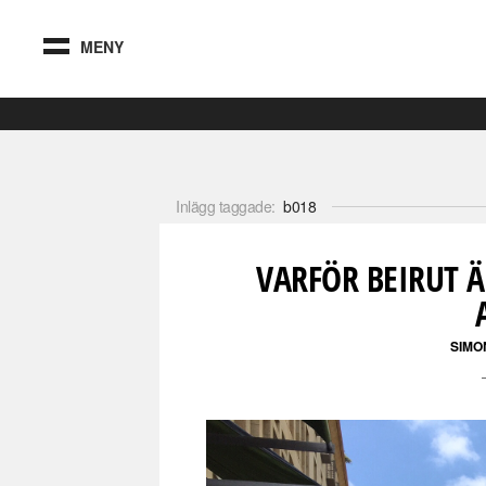
MENY
Inlägg taggade:
b018
VARFÖR BEIRUT Ä
SIMO