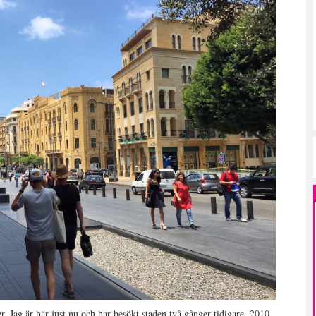
r. Jag är här just nu och har besökt staden två gånger tidigare, 2010