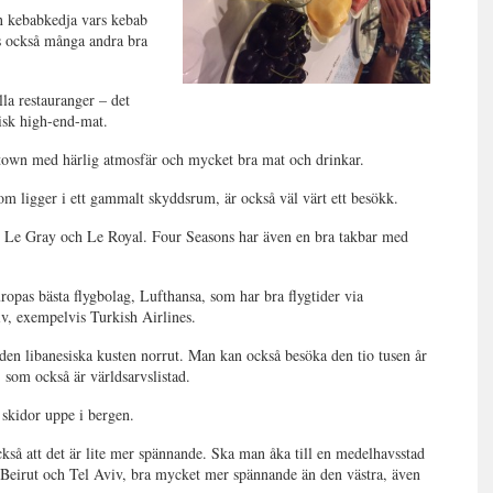
en kebabkedja vars kebab
s också många andra bra
lla restauranger – det
eisk high-end-mat.
ntown med härlig atmosfär och mycket bra mat och drinkar.
m ligger i ett gammalt skyddsrum, är också väl värt ett besökk.
s, Le Gray och Le Royal. Four Seasons har även en bra takbar med
ropas bästa flygbolag, Lufthansa, som har bra flygtider via
iv, exempelvis Turkish Airlines.
 den libanesiska kusten norrut. Man kan också besöka den tio tusen år
 som också är världsarvslistad.
skidor uppe i bergen.
ckså att det är lite mer spännande. Ska man åka till en medelhavsstad
 Beirut och Tel Aviv, bra mycket mer spännande än den västra, även