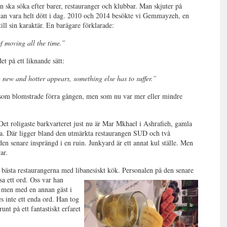
an ska söka efter barer, restauranger och klubbar. Man skjuter på
 kan vara helt dött i dag. 2010 och 2014 besökte vi Gemmayzeh, en
l sin karaktär. En barägare förklarade:
of moving all the time.”
t på ett liknande sätt:
g new and hotter appears, something else has to suffer.”
som blomstrade förra gången, men som nu var mer eller mindre
Det roligaste barkvarteret just nu är Mar Mkhael i Ashrafieh, gamla
na. Där ligger bland den utmärkta restaurangen SUD och två
n senare insprängd i en ruin. Junkyard är ett annat kul ställe. Men
ar.
bästa restaurangerna med libanesiskt kök. Personalen på den senare
sa ett ord. Oss var han
 men med en annan gäst i
s inte ett enda ord. Han tog
nt på ett fantastiskt erfaret