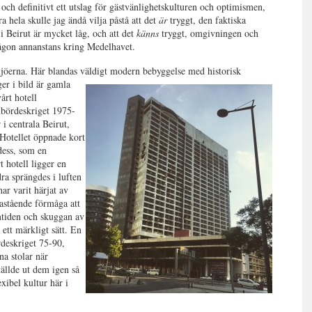
 och definitivt ett utslag för gästvänlighetskulturen och optimismen,
ra hela skulle jag ändå vilja påstå att det
är
tryggt, den faktiska
 i Beirut är mycket låg, och att det
känns
tryggt, omgivningen och
någon annanstans kring Medelhavet.
ljöerna. Här blandas väldigt modern bebyggelse med historisk
ger i bild är gamla
årt hotell
nbördeskriget 1975-
 i centrala Beirut,
 Hotellet öppnade kort
 dess, som en
 hotell ligger en
ra sprängdes i luften
r varit härjat av
nastående förmåga att
amtiden och skuggan av
 ett märkligt sätt. En
deskriget 75-90,
na stolar när
ställde ut dem igen så
exibel kultur här i