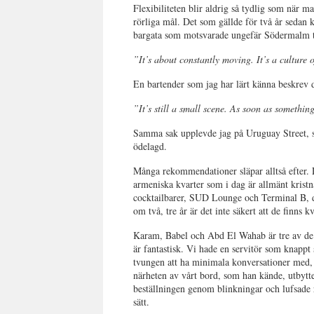
Flexibiliteten blir aldrig så tydlig som när m
rörliga mål. Det som gällde för två år sedan
bargata som motsvarade ungefär Södermalm til
”It’s about constantly moving. It’s a culture 
En bartender som jag har lärt känna beskrev de
”It’s still a small scene. As soon as somethin
Samma sak upplevde jag på Uruguay Street, 
ödelagd.
Många rekommendationer släpar alltså efter. 
armeniska kvarter som i dag är allmänt krist
cocktailbarer, SUD Lounge och Terminal B, de
om två, tre år är det inte säkert att de finns kv
Karam, Babel och Abd El Wahab är tre av de 
är fantastisk.
Vi hade en servitör som knappt 
tvungen att ha minimala konversationer med,
närheten av vårt bord, som han kände, utbytte
beställningen genom blinkningar och lufsade ru
sätt.