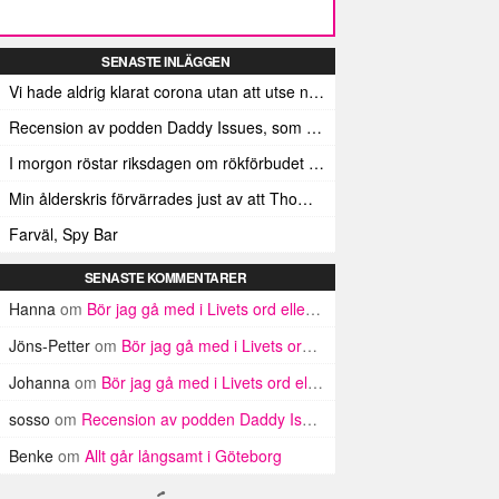
SENASTE INLÄGGEN
Vi hade aldrig klarat corona utan att utse någon till Leif GW Persson
Recension av podden Daddy Issues, som jag inte har hört
I morgon röstar riksdagen om rökförbudet på uteserveringar
Min ålderskris förvärrades just av att Thomas Krangnes inte längre går i takt med tiden
Farväl, Spy Bar
SENASTE KOMMENTARER
Hanna
om
Bör jag gå med i Livets ord eller inte? Argument för och emot
Jöns-Petter
om
Bör jag gå med i Livets ord eller inte? Argument för och emot
Johanna
om
Bör jag gå med i Livets ord eller inte? Argument för och emot
sosso
om
Recension av podden Daddy Issues, som jag inte har hört
Benke
om
Allt går långsamt i Göteborg