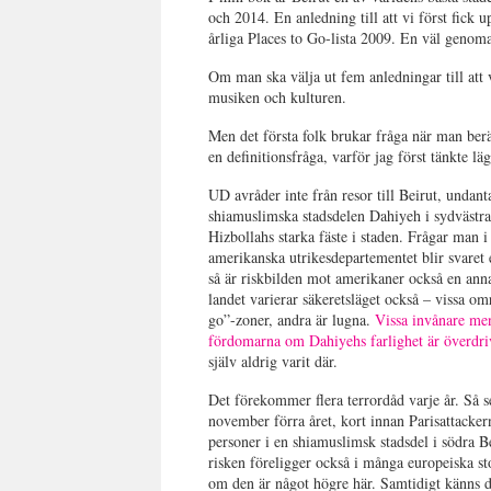
och 2014. En anledning till att vi först fick
årliga Places to Go-lista 2009. En väl genomar
Om man ska välja ut fem anledningar till att v
musiken och kulturen.
Men det första folk brukar fråga när man berät
en definitionsfråga, varför jag först tänkte l
UD avråder inte från resor till Beirut, undant
shiamuslimska stadsdelen Dahiyeh i sydvästra
Hizbollahs starka fäste i staden. Frågar man i 
amerikanska utrikesdepartementet blir svaret 
så är riskbilden mot amerikaner också en ann
landet varierar säkeretsläget också – vissa o
go”-zoner, andra är lugna.
Vissa invånare men
fördomarna om Dahiyehs farlighet är överdr
själv aldrig varit där.
Det förekommer flera terrordåd varje år. Så s
november förra året, kort innan Parisattacke
personer i en shiamuslimsk stadsdel i södra 
risken föreligger också i många europeiska st
om den är något högre här. Samtidigt känns de