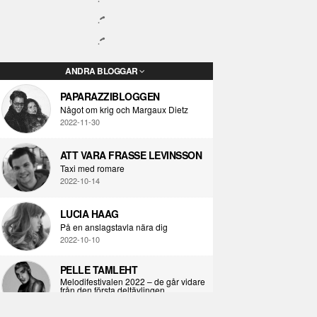
ANDRA BLOGGAR
PAPARAZZIBLOGGEN
Något om krig och Margaux Dietz
2022-11-30
ATT VARA FRASSE LEVINSSON
Taxi med romare
2022-10-14
LUCIA HAAG
På en anslagstavla nära dig
2022-10-10
PELLE TAMLEHT
Melodifestivalen 2022 – de går vidare
från den första deltävlingen
2022-02-02