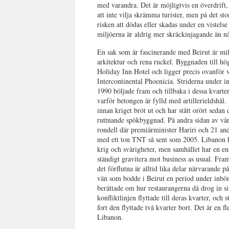
med varandra. Det är möjligtvis en överdrift,
att inte vilja skrämma turister, men på det sto
risken att dödas eller skadas under en vistelse
miljöerna är aldrig mer skräckinjagande än 
En sak som är fascinerande med Beirut är mi
arkitektu
r och rena ruckel. Byggnaden till hö
Holiday Inn Hotel och ligger precis ovanför v
Intercontinental Phoenicia. Striderna under i
1990 böljade fram och tillbaka i dessa kvarter
varför betongen är fylld med artillerieldshål.
innan kriget bröt ut och har stått orört sedan
ruttnande spökbyggnad. På andra sidan av vårt
rondell där premiärminister Hariri och 21 and
med ett ton TNT så sent som 2005. Libanon ha
krig och svårigheter, men samhället har en e
ständigt gravitera mot business as usual. Fr
det förflutna är alltid lika delar närvarande på
vän som bodde i Beirut en period under inbör
berättade om hur restaurangerna då drog in si
konfliktlinjen flyttade till deras kvarter, och 
fort den flyttade två kvarter bort. Det är en fl
Libanon.