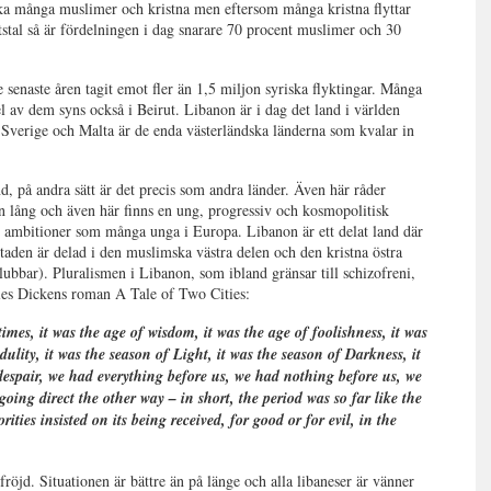
 lika många muslimer och kristna men eftersom många kristna flyttar
stal så är fördelningen i dag snarare 70 procent muslimer och 30
 senaste åren tagit emot fler än 1,5 miljon syriska flyktingar. Många
 av dem syns också i Beirut. Libanon är i dag det land i världen
 Sverige och Malta är de enda västerländska länderna som kvalar in
d, på andra sätt är det precis som andra länder. Även här råder
ten lång och även här finns en ung, progressiv och kosmopolitisk
ambitioner som många unga i Europa. Libanon är ett delat land där
staden är delad i den muslimska västra delen och den kristna östra
lubbar). Pluralismen i Libanon, som ibland gränsar till schizofreni,
les Dickens roman A Tale of Two Cities:
 times, it was the age of wisdom, it was the age of foolishness, it was
dulity, it was the season of Light, it was the season of Darkness, it
 despair, we had everything before us, we had nothing before us, we
going direct the other way – in short, the period was so far like the
rities insisted on its being received, for good or for evil, in the
fröjd. Situationen är bättre än på länge och alla libaneser är vänner