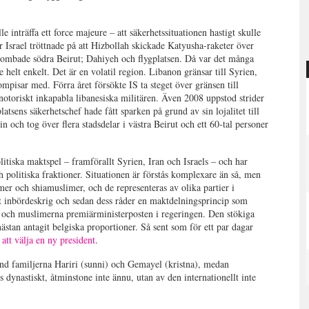
e inträffa ett force majeure – att säkerhetssituationen hastigt skulle
 Israel tröttnade på att Hizbollah skickade Katyusha-raketer över
ombade södra Beirut; Dahiyeh och flygplatsen. Då var det många
 helt enkelt. Det är en volatil region. Libanon gränsar till Syrien,
ompisar med. Förra året försökte IS ta steget över gränsen till
otoriskt inkapabla libanesiska militären. Även 2008 uppstod strider
platsens säkerhetschef hade fått sparken på grund av sin lojalitet till
 in och tog över flera stadsdelar i västra Beirut och ett 60-tal personer
olitiska maktspel – framförallt Syrien, Iran och Israels – och har
ch politiska fraktioner. Situationen är förstås komplexare än så, men
er och shiamuslimer, och de representeras av olika partier i
t inbördeskrig och sedan dess råder en maktdelningsprincip som
en och muslimerna premiärministerposten i regeringen. Den stökiga
ästan antagit belgiska proportioner. Så sent som för ett par dagar
tt välja en ny president
.
and familjerna Hariri (sunni) och Gemayel (kristna), medan
 dynastiskt, åtminstone inte ännu, utan av den internationellt inte