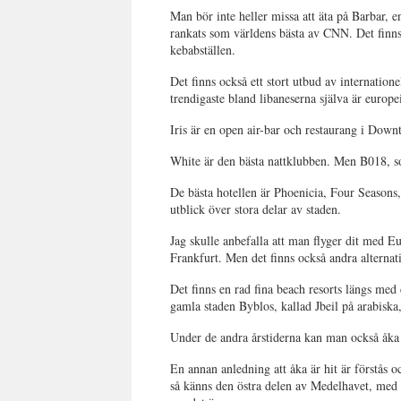
Man bör inte heller missa att äta på Barbar, 
rankats som världens bästa av CNN. Det finn
kebabställen.
Det finns också ett stort utbud av internatione
trendigaste bland libaneserna själva är europ
Iris är en open air-bar och restaurang i Dow
White är den bästa nattklubben. Men B018, so
De bästa hotellen är Phoenicia, Four Season
utblick över stora delar av staden.
Jag skulle anbefalla att man flyger dit med Eu
Frankfurt. Men det finns också andra alternat
Det finns en rad fina beach resorts längs med
gamla staden Byblos, kallad Jbeil på arabiska,
Under de andra årstiderna kan man också åka 
En annan anledning att åka är hit är förstås o
så känns den östra delen av Medelhavet, med