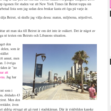
 upp ögonen för staden var att New York Times lät Beirut toppa sin
betad lista som jag sedan dess brukar kasta ett öga på varje år.
älja Beirut, så skulle jag välja dessa: maten, miljöerna, nöjeslivet,
tar att man ska till Beirut är om det inte är osäkert. Det är något av
ägga ut texten om Beiruts och Libanons situation.
aget den
 delen, som är
stället
ett annat, men
an. I övriga
mråden är ”no
ar att
ivna
. Jag har
ent som i
rna, dödades 43
Beirut. Men den
orstäder, även
t aldrig otryggt att gå runt i stadskärnan. Där är riskbilden kanske