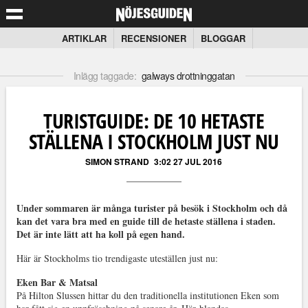
ARTIKLAR
RECENSIONER
BLOGGAR
Inlägg taggade:
galways drottninggatan
TURISTGUIDE: DE 10 HETASTE
STÄLLENA I STOCKHOLM JUST NU
SIMON STRAND
3:02 27 JUL 2016
Under sommaren är många turister på besök i Stockholm och då
kan det vara bra med en guide till de hetaste ställena i staden.
Det är inte lätt att ha koll på egen hand.
Här är Stockholms tio trendigaste uteställen just nu:
Eken Bar & Matsal
På Hilton Slussen hittar du den traditionella institutionen Eken som