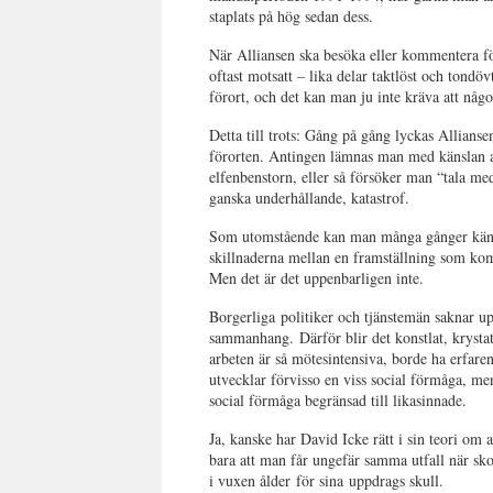
staplats på hög sedan dess.
När Alliansen ska besöka eller kommentera fö
oftast motsatt – lika delar taktlöst och tondövt
förort, och det kan man ju inte kräva att någ
Detta till trots: Gång på gång lyckas Allian
förorten. Antingen lämnas man med känslan av a
elfenbenstorn, eller så försöker man “tala med 
ganska underhållande, katastrof.
Som utomstående kan man många gånger känna a
skillnaderna mellan en framställning som kom
Men det är det uppenbarligen inte.
Borgerliga politiker och tjänstemän saknar up
sammanhang. Därför blir det konstlat, krystat
arbeten är så mötesintensiva, borde ha erfaren
utvecklar förvisso en viss social förmåga, me
social förmåga begränsad till likasinnade.
Ja, kanske har David Icke rätt i sin teori om a
bara att man får ungefär samma utfall när sko
i vuxen ålder för sina uppdrags skull.