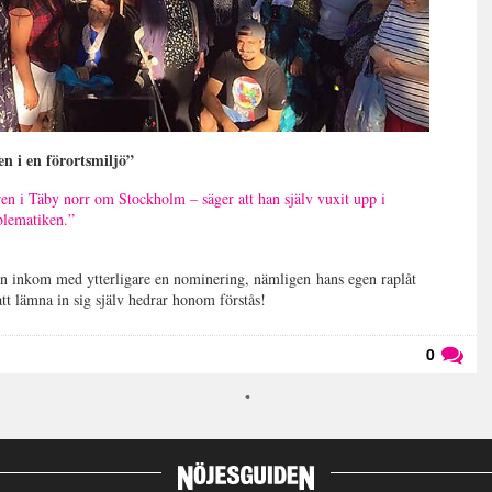
en i en förortsmiljö”
en i Täby norr om Stockholm – säger att han själv vuxit upp i
blematiken.”
 inkom med ytterligare en nominering, nämligen hans egen raplåt
att lämna in sig själv hedrar honom förstås!
0
Läs kommentarer (
0
)