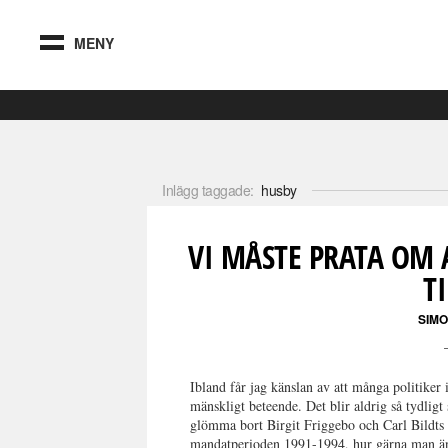
MENY
Inlägg taggade:
husby
VI MÅSTE PRATA OM 
T
SIM
Ibland får jag känslan av att många politiker
mänskligt beteende. Det blir aldrig så tydligt
glömma bort Birgit Friggebo och Carl Bildt
mandatperioden 1991-1994, hur gärna man än 