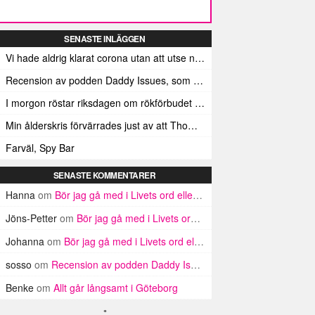
SENASTE INLÄGGEN
Vi hade aldrig klarat corona utan att utse någon till Leif GW Persson
Recension av podden Daddy Issues, som jag inte har hört
I morgon röstar riksdagen om rökförbudet på uteserveringar
Min ålderskris förvärrades just av att Thomas Krangnes inte längre går i takt med tiden
Farväl, Spy Bar
SENASTE KOMMENTARER
Hanna
om
Bör jag gå med i Livets ord eller inte? Argument för och emot
Jöns-Petter
om
Bör jag gå med i Livets ord eller inte? Argument för och emot
Johanna
om
Bör jag gå med i Livets ord eller inte? Argument för och emot
sosso
om
Recension av podden Daddy Issues, som jag inte har hört
Benke
om
Allt går långsamt i Göteborg