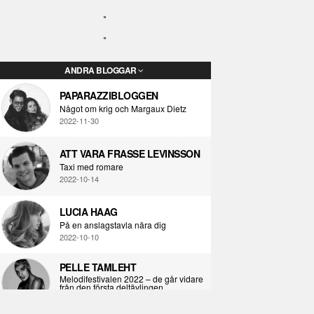
ANDRA BLOGGAR
PAPARAZZIBLOGGEN
Något om krig och Margaux Dietz
2022-11-30
ATT VARA FRASSE LEVINSSON
Taxi med romare
2022-10-14
LUCIA HAAG
På en anslagstavla nära dig
2022-10-10
PELLE TAMLEHT
Melodifestivalen 2022 – de går vidare
från den första deltävlingen
2022-02-02