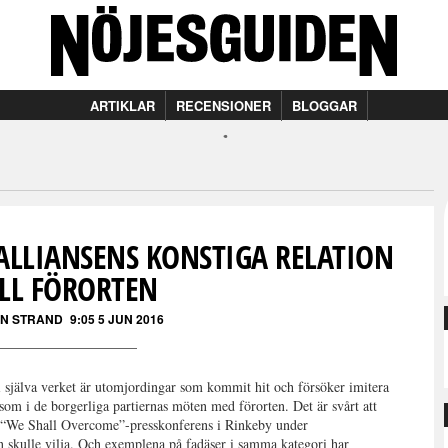
ARTIKLAR
RECENSIONER
BLOGGAR
ALLIANSENS KONSTIGA RELATION
ILL FÖRORTEN
ON STRAND
9:05 5 JUN 2016
 i själva verket är utomjordingar som kommit hit och försöker imitera
 som i de borgerliga partiernas möten med förorten. Det är svårt att
s “We Shall Overcome”-presskonferens i Rinkeby under
skulle vilja. Och exemplena på fadäser i samma kategori har