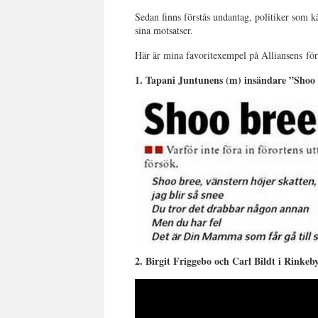
Sedan finns förstås undantag, politiker som kä
sina motsatser.
Här är mina favoritexempel på Alliansens för
1. Tapani Juntunens (m) insändare ”Shoo 
2. Birgit Friggebo och Carl Bildt i Rinkeb