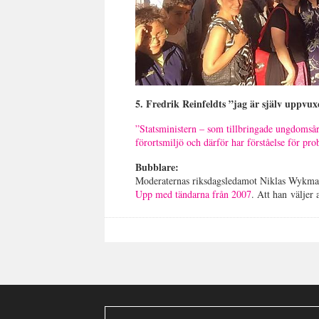
5. Fredrik Reinfeldts ”jag är själv uppvux
”Statsministern – som tillbringade ungdomsår
förortsmiljö
och därför har förståelse för pro
Bubblare:
Moderaternas riksdagsledamot Niklas Wykman
Upp med tändarna från 2007
. Att han väljer 