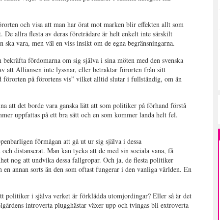
rorten och visa att man har örat mot marken blir effekten allt som
. De allra flesta av deras företrädare är helt enkelt inte särskilt
on ska vara, men väl en viss insikt om de egna begränsningarna.
sen bekräfta fördomarna om sig själva i sina möten med den svenska
tt Alliansen inte lyssnar, eller betraktar förorten från sitt
förorten på förortens vis” vilket alltid slutar i fullständig, om än
tt det borde vara ganska lätt att som politiker på förhand förstå
mer uppfattas på ett bra sätt och en som kommer landa helt fel.
penbarligen förmågan att gå ut ur sig själva i dessa
 och distanserat. Man kan tycka att de med sin sociala vana, få
het nog att undvika dessa fallgropar. Och ja, de flesta politiker
n en annan sorts än den som oftast fungerar i den vanliga världen. En
tt politiker i själva verket är förklädda utomjordingar? Eller så är det
lgårdens introverta plugghästar växer upp och tvingas bli extroverta