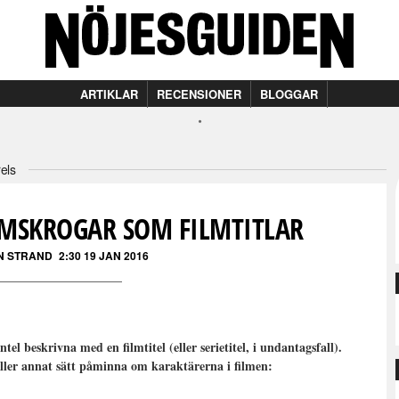
ARTIKLAR
RECENSIONER
BLOGGAR
els
LMSKROGAR SOM FILMTITLAR
N STRAND
2:30 19 JAN 2016
l beskrivna med en filmtitel (eller serietitel, i undantagsfall).
eller annat sätt påminna om karaktärerna i filmen: