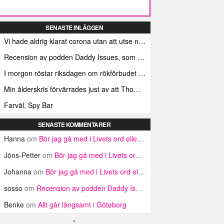
SENASTE INLÄGGEN
Vi hade aldrig klarat corona utan att utse någon till Leif GW Persson
Recension av podden Daddy Issues, som jag inte har hört
I morgon röstar riksdagen om rökförbudet på uteserveringar
Min ålderskris förvärrades just av att Thomas Krangnes inte längre går i takt med tiden
Farväl, Spy Bar
SENASTE KOMMENTARER
Hanna
om
Bör jag gå med i Livets ord eller inte? Argument för och emot
Jöns-Petter
om
Bör jag gå med i Livets ord eller inte? Argument för och emot
Johanna
om
Bör jag gå med i Livets ord eller inte? Argument för och emot
sosso
om
Recension av podden Daddy Issues, som jag inte har hört
Benke
om
Allt går långsamt i Göteborg