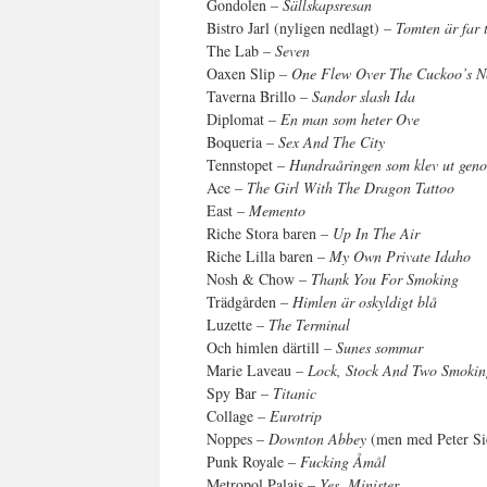
Gondolen –
Sällskapsresan
Bistro Jarl (nyligen nedlagt) –
Tomten är far 
The Lab –
Seven
Oaxen Slip –
One Flew Over The Cuckoo’s N
Taverna Brillo –
Sandor slash Ida
Diplomat –
En man som heter Ove
Boqueria –
Sex And The City
Tennstopet –
Hundraåringen som klev ut geno
Ace –
The Girl With The Dragon Tattoo
East –
Memento
Riche Stora baren –
Up In The Air
Riche Lilla baren –
My Own Private Idaho
Nosh & Chow –
Thank You For Smoking
Trädgården –
Himlen är oskyldigt blå
Luzette –
The Terminal
Och himlen därtill –
Sunes sommar
Marie Laveau –
Lock, Stock And Two Smokin
Spy Bar –
Titanic
Collage –
Eurotrip
Noppes –
Downton Abbey
(men med Peter Sie
Punk Royale –
Fucking Åmål
Metropol Palais –
Yes, Minister