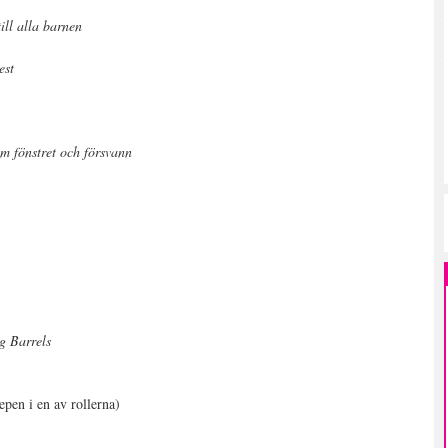
till alla barnen
est
m fönstret och försvann
g Barrels
pen i en av rollerna)