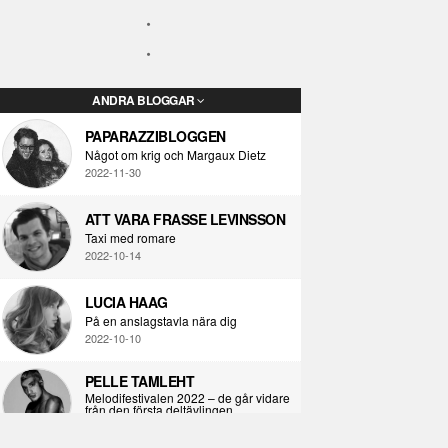
ANDRA BLOGGAR
PAPARAZZIBLOGGEN
Något om krig och Margaux Dietz
2022-11-30
ATT VARA FRASSE LEVINSSON
Taxi med romare
2022-10-14
LUCIA HAAG
På en anslagstavla nära dig
2022-10-10
PELLE TAMLEHT
Melodifestivalen 2022 – de går vidare
från den första deltävlingen
2022-02-02