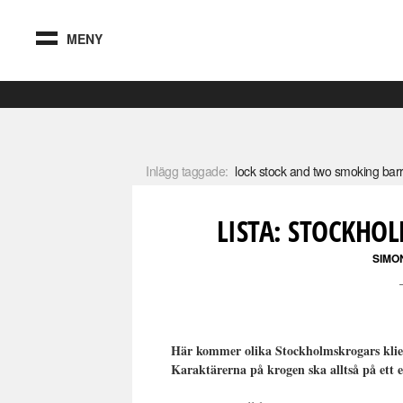
MENY
Inlägg taggade:
lock stock and two smoking barr
LISTA: STOCKHO
SIMO
Här kommer olika Stockholmskrogars kliente
Karaktärerna på krogen ska alltså på ett 