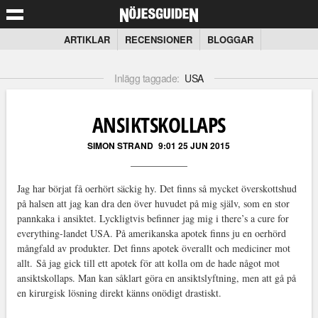
ARTIKLAR
RECENSIONER
BLOGGAR
Inlägg taggade:
USA
ANSIKTSKOLLAPS
SIMON STRAND
9:01 25 JUN 2015
Jag har börjat få oerhört säckig hy. Det finns så mycket överskottshud
på halsen att jag kan dra den över huvudet på mig själv, som en stor
pannkaka i ansiktet. Lyckligtvis befinner jag mig i there’s a cure for
everything-landet USA. På amerikanska apotek finns ju en oerhörd
mångfald av produkter. Det finns apotek överallt och mediciner mot
allt. Så jag gick till ett apotek för att kolla om de hade något mot
ansiktskollaps. Man kan såklart göra en ansiktslyftning, men att gå på
en kirurgisk lösning direkt känns onödigt drastiskt.