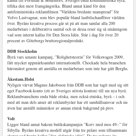
känna till Forsman & Bodenfors, Sveriges enda kommunistiska byrå,
tillika den mest framgångsrika. Bland annat känd för den
antifeministiska reklamfilmen ”Världens bredaste manspread” för
Volvo Lastvagnar, som blev populär bland lastbilschaufförer världen
över. Byråns kreativa process går ut på att man samlar alla 200
medarbetare i deliberativa samtal och ur dessa reser sig så småningom
vad som internt kallas för Den Stora Idén. Står i dag för över 20
procent av Göteborgs bruttoregionalprodukt.
DDB Stockholm
Byrå vars senaste kampanj, ”Rolighetsteorin” för Volkswagen 2009,
fått mycket uppmärksamhet internationellt. Chockade hela branschen
häromåret genom att anställa en medarbetare som inte har gått Berghs.
Åkestam.Holst
Nyligen värvat Magnus Jakobsson från DDB som har tagit med sig sitt
eget Facebook-konto (ett av Sveriges största konton) till sin nya byrå.
Reklambranschens enda både etiska, men också etniska, byrå – i och
med att man dels anser att reklambyråer har ett samhällsansvar och nu
även har anställt människor av annan etnisk bakgrund på prov.
Volt
Ligger bland annat bakom butikskampanjen ”Korv med mos 49:-” för
Sibylla. Byråns kreativa modell utgår från tre pelare som tillsammans
skapar vad byrån kallar ”den elektriska idén”. De tre pelarna är: