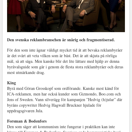
Den svenska reklambranschen är snårig och fragmentiserad.
För den som inte ägnar väldigt mycket tid åt att bevaka reklambyråer
är det svårt att veta vilken som är bäst. Det är att skjuta på rörliga
mål, så att säga. Men kanske blir det lite lättare med hjälp av denna
byråvalsguide som går i genom de flesta stora reklambyråer och deras
mest utmärkande drag.
King
Byrå med Göran Grosskopf som ordförande. Kanske mest känd för
ICA-reklamen, men har också kunder som Gizmondo, Boo.com och
Jens of Sweden. Vann silverägg för kampanjen ”Hedvig (h)jular” där
byråns copywriter Hedvig Hagwall Bruckner hjulade för
uppdragsgivaren Jula.
Forsman & Bodenfors
Den som säger att kommunism inte fungerar i praktiken kan inte