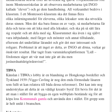
inom Montessoriskolan är att observera medarbetarna (på INGO
kallade ”elever”) och ge dem handledning. All verksamhet bedrivs i
klassrum. I ett Montessori-klassrum ska det finnas flera
olika inlärningsmedel för eleverna, olika leksaker som ska utveckla
deras sinnen. Men det ska bara finnas en av varje, så medarbetarna får
dela och turas om att leka med alla leksaker, och ska på så sätt lära
sig respekt och att dela med sig. Klassrummet ska även i sig självt
vara inbjudande, med färger och mönster och annat tilltalande,
eftersom det underlättar lärandet och gör det mer intressant och
roligare. Problemet är att inget av detta, av INGO att döma, verkar ge
önskvärt resultat. Har tagit fram varumärkesplattformen ”Lidl –
fördomen säger att vår mat inte går att äta men
joråserduattdetgördenvisst!”.
TBWA
Känslan i TBWA:s lobby är en blandning av Hongkongs bordeller och
Tyskland 1939 (Viggo Cavling är nog den enda förmodade läsaren
som fullt ut kan relatera till båda dessa referenser). Det kan inte nog
understrykas att detta är en väldigt kreativ byrå! Ett bevis för det är
att man i stället för att bygga en egen webbplats bestämde sig för att
köpa loss
Kommunals gamla
och använda den i stället. Ett grepp som
är helt unikt i branschen.