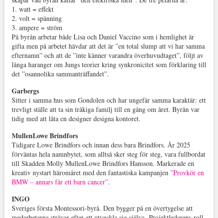
1. watt = effekt
2. volt = spänning
3. ampere = ström
På byrån arbetar både Lisa och Daniel Vaccino som i hemlighet är
gifta men på arbetet hävdar att det är ”en total slump att vi har samma
efternamn” och att de ”inte känner varandra överhuvudtaget”, följt av
långa haranger om Jungs teorier kring synkronicitet som förklaring till
det ”osannolika sammanträffandet”.
Garbergs
Sitter i samma hus som Gondolen och har ungefär samma karaktär: ett
trevligt ställe att ta sin tråkiga familj till en gång om året. Byrån var
tidig med att låta en designer designa kontoret.
MullenLowe Brindfors
Tidigare Lowe Brindfors och innan dess bara Brindfors. År 2025
förväntas hela namnbytet, som alltså sker steg för steg, vara fullbordat
till Skadden Molly MullenLowe Brindfors Hansson. Markerade en
kreativ nystart häromåret med den fantastiska kampanjen
”Provkör en
BMW – annars får ett barn cancer”
.
INGO
Sveriges första Montessori-byrå. Den bygger på en övertygelse att
medarbetarna strävar efter att utveckla sig själva. Projektledarens roll