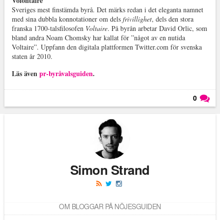
Volontaire
Sveriges mest finstämda byrå. Det märks redan i det eleganta namnet
med sina dubbla konnotationer om dels
frivillighet
, dels den stora
franska 1700-talsfilosofen
Voltaire
. På byrån arbetar David Orlic, som
bland andra Noam Chomsky har kallat för ”något av en nutida
Voltaire”. Uppfann den digitala plattformen Twitter.com för svenska
staten år 2010.
Läs även
pr-byråvalsguiden
.
0
Läs kommentarer (
0
)
Simon Strand
OM BLOGGAR PÅ NÖJESGUIDEN