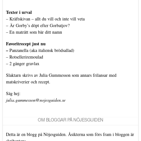
Texter i urval
–
Kräftskivan – allt du vill och inte vill veta
–
Är Gorby’s döpt efter Gorbatjov?
–
En maträtt som bär ditt namn
Favoritrecept just nu
–
Panzanella (aka italiensk brödsallad)
–
Rotselleriremoulad
–
2 gånger gravlax
Slaktarn
skrivs av Julia Gummesson som annars frilansar med
matskriverier och recept.
Säg hej:
julia.gummesson@nojesguiden.se
OM BLOGGAR PÅ NÖJESGUIDEN
Detta är en blogg på Nöjesguiden. Åsikterna som förs fram i bloggen är
skribentens.