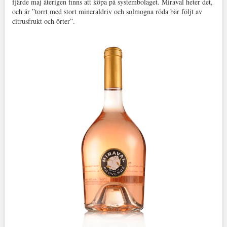
fjärde maj återigen finns att köpa på systembolaget. Miraval heter det,
och är ”torrt med stort mineraldriv och solmogna röda bär följt av
citrusfrukt och örter”.