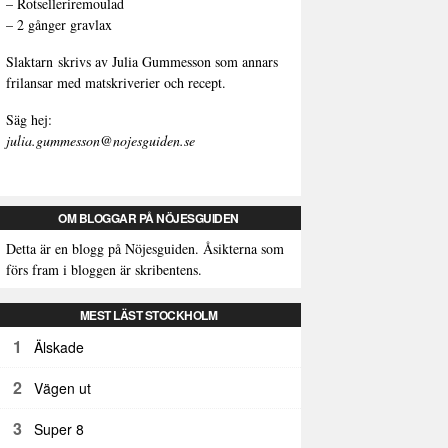
–
Rotselleriremoulad
–
2 gånger gravlax
Slaktarn
skrivs av Julia Gummesson som annars
frilansar med matskriverier och recept.
Säg hej:
julia.gummesson@nojesguiden.se
OM BLOGGAR PÅ NÖJESGUIDEN
Detta är en blogg på Nöjesguiden. Åsikterna som
förs fram i bloggen är skribentens.
MEST LÄST STOCKHOLM
1
Älskade
2
Vägen ut
3
Super 8