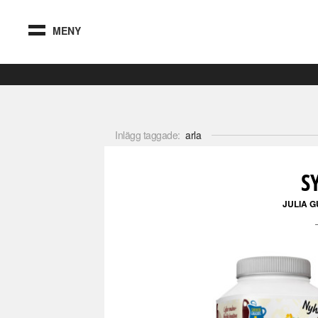
MENY
Inlägg taggade:
arla
S
JULIA 