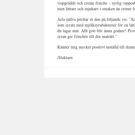
vispgrädde och creme fraiche – syrlig (uppen
men lättare och mjukare i smaken än creme f
Arla själva pitchar in den på följande vis: ”
som syrats med mjölksyrabakterier för en lätt 
du lagar mat. Allt gott blir ännu godare! Prov
syran ger fräschör till din maträtt.”
Känner mig mycket positivt inställd till denna
/Slaktarn