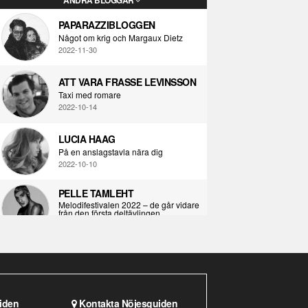
PAPARAZZIBLOGGEN
Något om krig och Margaux Dietz
2022-11-30
ATT VARA FRASSE LEVINSSON
Taxi med romare
2022-10-14
LUCIA HAAG
På en anslagstavla nära dig
2022-10-10
PELLE TAMLEHT
Melodifestivalen 2022 – de går vidare
från den första deltävlingen
2022-02-02
I KORPENS SKUGGA
Själva definitionen av ondska
2021-06-28
iden
Kontakta Nöjesguiden