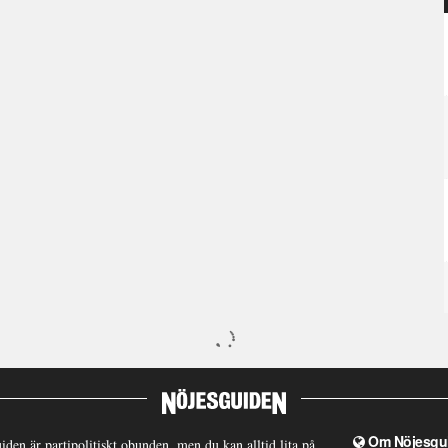
Om Nöjesgu
iden är partipolitiskt obunden, men du kan alltid lita på