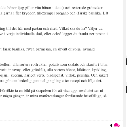
alda bönor (jag gillar vita bönor i detta) och resterade grönsaker.
 gärna i fler kryddor, tillexempel oregano och (färsk) basilika. Låt
ng till det här med pastan och riset. Vilket ska du ha? Väljer du
e i varje individuella skål, eller också lägger du frankt ner pastan i
r: färsk basilika, riven parmesan, en skvätt olivolja, nymald
selleri, alla sorters rotfrukter, potatis som skalats och skurits i bitar,
vorit är savoy- eller grönkål), alla sorters bönor, kikärtor, kyckling,
början), zuccini, haricot verts, bladspenat, vitlök, persilja. Och säkert
 bara göra en hederlig gammal googling efter recept och följa det.
örsökte ta en bild på skapelsen för att visa upp, resultatet ser ni
 några gånger, är mina matfototalanger fortfarande bristfälliga, så
4