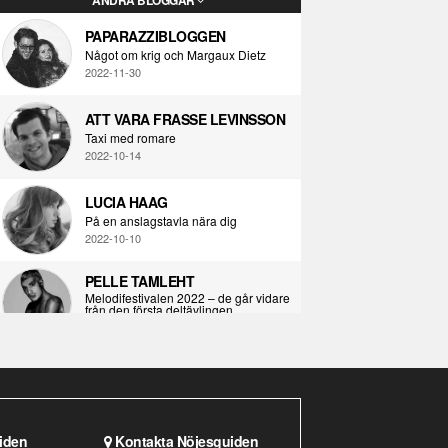
PAPARAZZIBLOGGEN
Något om krig och Margaux Dietz
2022-11-30
ATT VARA FRASSE LEVINSSON
Taxi med romare
2022-10-14
LUCIA HAAG
På en anslagstavla nära dig
2022-10-10
PELLE TAMLEHT
Melodifestivalen 2022 – de går vidare
från den första deltävlingen
2022-02-02
I KORPENS SKUGGA
Själva definitionen av ondska
2021-06-28
iden
Kontakta Nöjesguiden