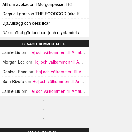
Allt om avokadon i Morgonpasset i P3
Dags att granska THE FOODGOD (aka Kim Kardashians matinstagrammande bästis)
Djävulsägg och dess likar
När smöret gör lunchen (och myntandet av termen ”Smörindex”)
SENASTE KOMMENTARER
Jamie Liu
om
Hej och välkommen till Amalfikusten
Morgan Lee
om
Hej och välkommen till Amalfikusten
Debloat Face
om
Hej och välkommen till Amalfikusten
Sam Rivera
om
Hej och välkommen till Amalfikusten
Jamie Liu
om
Hej och välkommen till Amalfikusten
ANDRA BLOGGAR