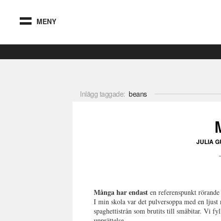
MENY
Inlägg taggade:
beans
JULIA 
Många har endast
en referenspunkt rörande
I min skola var det pulversoppa med en ljust
spaghettistrån som brutits till småbitar. Vi f
upprättelse.