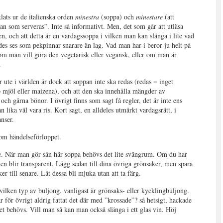
lats ur de italienska orden
minestra
(soppa) och
minestare
(att
ppan som serveras”. Inte så informativt. Men, det som går att utläsa
lien, och att detta är en vardagssoppa i vilken man kan slänga i lite vad
des ses som pekpinnar snarare än lag. Vad man har i beror ju helt på
om man vill göra den vegetarisk eller vegansk, eller om man är
.
ute i världen är dock att soppan inte ska redas (redas = inget
 mjöl eller maizena), och att den ska innehålla mängder av
och gärna bönor. I övrigt finns som sagt få regler, det är inte ens
an lika väl vara ris. Kort sagt, en alldeles utmärkt vardagsrätt, i
nser.
nom händelseförloppet.
tre. När man gör sån här soppa behövs det lite svängrum. Om du har
 den blir transparent. Lägg sedan till dina övriga grönsaker, men spara
r till senare. Låt dessa bli mjuka utan att ta färg.
 vilken typ av buljong. vanligast är grönsaks- eller kycklingbuljong.
ar för övrigt aldrig fattat det där med ”krossade”? så hetsigt, hackade
et behövs. Vill man så kan man också slänga i ett glas vin. Höj