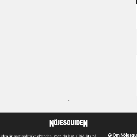
Om Nöjesgu
iden är partipolitiskt obunden, men du kan alltid lita på