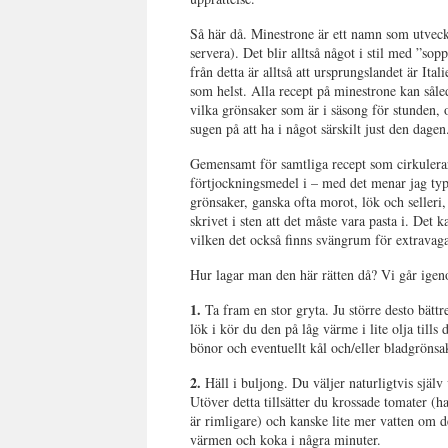
Så här då. Minestrone är ett namn som utveck
servera). Det blir alltså något i stil med ”so
från detta är alltså att ursprungslandet är Ita
som helst. Alla recept på minestrone kan såle
vilka grönsaker som är i säsong för stunden, 
sugen på att ha i något särskilt just den dagen
Gemensamt för samtliga recept som cirkulerar 
förtjockningsmedel i – med det menar jag typ
grönsaker, ganska ofta morot, lök och selleri, 
skrivet i sten att det måste vara pasta i. Det k
vilken det också finns svängrum för extravaga
Hur lagar man den här rätten då? Vi går ige
1.
Ta fram en stor gryta. Ju större desto bät
lök i kör du den på låg värme i lite olja tills
bönor och eventuellt kål och/eller bladgrönsake
2.
Häll i buljong. Du väljer naturligtvis själv
Utöver detta tillsätter du krossade tomater (h
är rimligare) och kanske lite mer vatten om d
värmen och koka i några minuter.