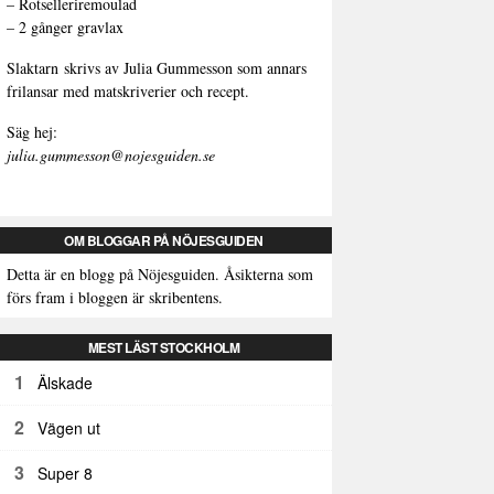
–
Rotselleriremoulad
–
2 gånger gravlax
Slaktarn
skrivs av Julia Gummesson som annars
frilansar med matskriverier och recept.
Säg hej:
julia.gummesson@nojesguiden.se
OM BLOGGAR PÅ NÖJESGUIDEN
Detta är en blogg på Nöjesguiden. Åsikterna som
förs fram i bloggen är skribentens.
MEST LÄST STOCKHOLM
1
Älskade
2
Vägen ut
3
Super 8