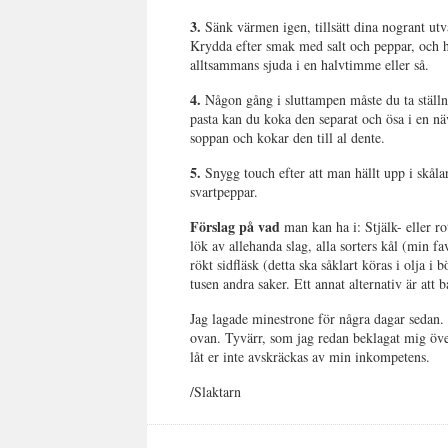
3.
Sänk värmen igen, tillsätt dina nogrant utv
Krydda efter smak med salt och peppar, och ha
alltsammans sjuda i en halvtimme eller så.
4.
Någon gång i sluttampen måste du ta ställni
pasta kan du koka den separat och ösa i en näv
soppan och kokar den till al dente.
5.
Snygg touch efter att man hällt upp i skåla
svartpeppar.
Förslag på vad
man kan ha i: Stjälk- eller rot
lök av allehanda slag, alla sorters kål (min fa
rökt sidfläsk (detta ska såklart köras i olja i 
tusen andra saker. Ett annat alternativ är att
Jag lagade minestrone för några dagar sedan. F
ovan. Tyvärr, som jag redan beklagat mig över
låt er inte avskräckas av min inkompetens.
/Slaktarn