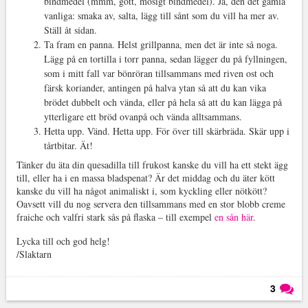
bindmedel (mmm, gott, mosigt bindmedel). Ja, den det gamla
vanliga: smaka av, salta, lägg till sånt som du vill ha mer av.
Ställ åt sidan.
Ta fram en panna. Helst grillpanna, men det är inte så noga.
Lägg på en tortilla i torr panna, sedan lägger du på fyllningen,
som i mitt fall var bönröran tillsammans med riven ost och
färsk koriander, antingen på halva ytan så att du kan vika
brödet dubbelt och vända, eller på hela så att du kan lägga på
ytterligare ett bröd ovanpå och vända alltsammans.
Hetta upp. Vänd. Hetta upp. För över till skärbräda. Skär upp i
tårtbitar. Ät!
Tänker du äta din quesadilla till frukost kanske du vill ha ett stekt ägg
till, eller ha i en massa bladspenat? Är det middag och du äter kött
kanske du vill ha något animaliskt i, som kyckling eller nötkött?
Oavsett vill du nog servera den tillsammans med en stor blobb creme
fraiche och valfri stark sås på flaska – till exempel
en sån här
.
Lycka till och god helg!
/Slaktarn
3