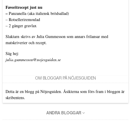
Favoritrecept just nu
–
Panzanella (aka italiensk brödsallad)
–
Rotselleriremoulad
–
2 gånger gravlax
Slaktarn
skrivs av Julia Gummesson som annars frilansar med
matskriverier och recept.
Säg hej:
julia.gummesson@nojesguiden.se
OM BLOGGAR PÅ NÖJESGUIDEN
Detta är en blogg på Nöjesguiden. Åsikterna som förs fram i bloggen är
skribentens.
ANDRA BLOGGAR