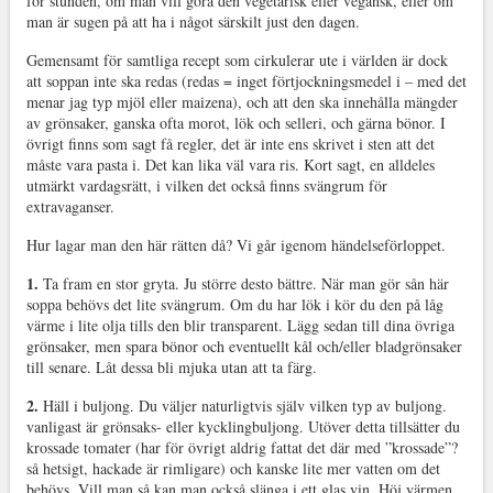
för stunden, om man vill göra den vegetarisk eller vegansk, eller om
man är sugen på att ha i något särskilt just den dagen.
Gemensamt för samtliga recept som cirkulerar ute i världen är dock
att soppan inte ska redas (redas = inget förtjockningsmedel i – med det
menar jag typ mjöl eller maizena), och att den ska innehålla mängder
av grönsaker, ganska ofta morot, lök och selleri, och gärna bönor. I
övrigt finns som sagt få regler, det är inte ens skrivet i sten att det
måste vara pasta i. Det kan lika väl vara ris. Kort sagt, en alldeles
utmärkt vardagsrätt, i vilken det också finns svängrum för
extravaganser.
Hur lagar man den här rätten då? Vi går igenom händelseförloppet.
1.
Ta fram en stor gryta. Ju större desto bättre. När man gör sån här
soppa behövs det lite svängrum. Om du har lök i kör du den på låg
värme i lite olja tills den blir transparent. Lägg sedan till dina övriga
grönsaker, men spara bönor och eventuellt kål och/eller bladgrönsaker
till senare. Låt dessa bli mjuka utan att ta färg.
2.
Häll i buljong. Du väljer naturligtvis själv vilken typ av buljong.
vanligast är grönsaks- eller kycklingbuljong. Utöver detta tillsätter du
krossade tomater (har för övrigt aldrig fattat det där med ”krossade”?
så hetsigt, hackade är rimligare) och kanske lite mer vatten om det
behövs. Vill man så kan man också slänga i ett glas vin. Höj värmen