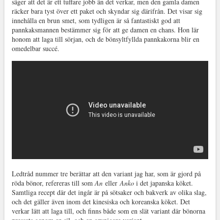
säger att det är ett tuffare jobb än det verkar, men den gamla damen
räcker bara tyst över ett paket och skyndar sig därifrån. Det visar sig
innehålla en brun smet, som tydligen är så fantastiskt god att
pannkaksmannen bestämmer sig för att ge damen en chans. Hon lär
honom att laga till sörjan, och de bönsyltfyllda pannkakorna blir en
omedelbar succé.
Ledtråd nummer tre berättar att den variant jag har, som är gjord på
röda bönor, refereras till som
An
eller
Anko
i det japanska köket.
Samtliga recept där det ingår är på sötsaker och bakverk av olika slag,
och det gäller även inom det kinesiska och koreanska köket. Det
verkar lätt att laga till, och finns både som en slät variant där bönorna