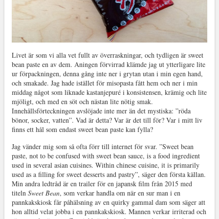
Livet är som vi alla vet fullt av överraskningar, och tydligen är sweet
bean paste en av dem. Aningen förvirrad klämde jag ut ytterligare lite
ur förpackningen, denna gång inte ner i grytan utan i min egen hand,
och smakade. Jag hade istället för misopasta fått hem och ner i min
middag något som liknade kastanjepuré i konsistensen, krämig och lite
mjöligt, och med en söt och nästan lite nötig smak.
Innehållsförteckningen avslöjade inte mer än det mystiska: ”röda
bönor, socker, vatten”. Vad är detta? Var är det till för? Var i mitt liv
finns ett hål som endast sweet bean paste kan fylla?
Jag vänder mig som så ofta förr till internet för svar. ”Sweet bean
paste, not to be confused with sweet bean sauce, is a food ingredient
used in several asian cuisines. Within chinese cuisine, it is primarily
used as a filling for sweet desserts and pastry”, säger den första källan.
Min andra ledtråd är en trailer för en japansk film från 2015 med
titeln
Sweet Bean
, som verkar handla om när en sur man i en
pannkakskiosk får påhälsning av en quirky gammal dam som säger att
hon alltid velat jobba i en pannkakskiosk. Mannen verkar irriterad och