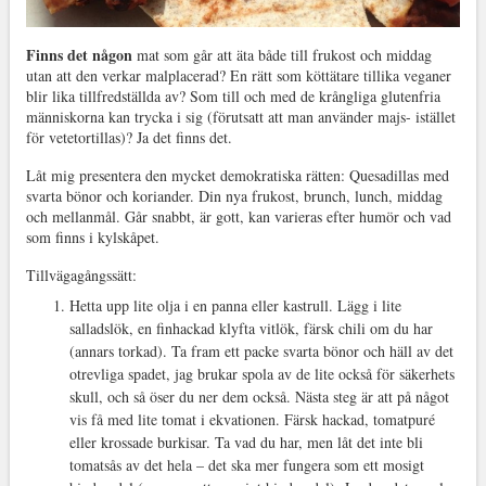
Finns det någon
mat som går att äta både till frukost och middag
utan att den verkar malplacerad? En rätt som köttätare tillika veganer
blir lika tillfredställda av? Som till och med de krångliga glutenfria
människorna kan trycka i sig (förutsatt att man använder majs- istället
för vetetortillas)? Ja det finns det.
Låt mig presentera den mycket demokratiska rätten: Quesadillas med
svarta bönor och koriander. Din nya frukost, brunch, lunch, middag
och mellanmål. Går snabbt, är gott, kan varieras efter humör och vad
som finns i kylskåpet.
Tillvägagångssätt:
Hetta upp lite olja i en panna eller kastrull. Lägg i lite
salladslök, en finhackad klyfta vitlök, färsk chili om du har
(annars torkad). Ta fram ett packe svarta bönor och häll av det
otrevliga spadet, jag brukar spola av de lite också för säkerhets
skull, och så öser du ner dem också. Nästa steg är att på något
vis få med lite tomat i ekvationen. Färsk hackad, tomatpuré
eller krossade burkisar. Ta vad du har, men låt det inte bli
tomatsås av det hela – det ska mer fungera som ett mosigt