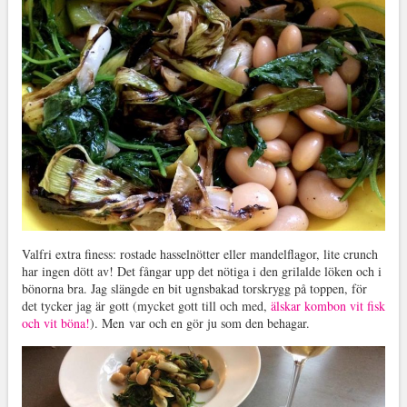
Valfri extra finess: rostade hasselnötter eller mandelflagor, lite crunch
har ingen dött av! Det fångar upp det nötiga i den grilalde löken och i
bönorna bra. Jag slängde en bit ugnsbakad torskrygg på toppen, för
det tycker jag är gott (mycket gott till och med,
älskar kombon vit fisk
och vit böna!
). Men var och en gör ju som den behagar.