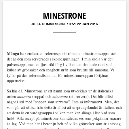
Läs kommentarer (
3
)
MINESTRONE
JULIA GUMMESSON
10:51 22 JAN 2016
Många har endast
en referenspunkt rörande minestronesoppa, och
det är den som serverades i skolbespisningen. I min skola var det
pulversoppa med en ljust röd färg i vilken det simmade runt små
kuber av grönsaker och spaghettistrån som brutits till småbitar. Vi
fyller på den referenslistan nu, för minestronesoppan förtjänar
upprättelse.
Så här då. Minestrone är ett namn som utvecklats ur de italienska
orden
minestra
(soppa) och
minestare
(att servera). Det blir alltså
något i stil med ”soppan som serveras”. Inte så informativt. Men, det
som går att utläsa från detta är alltså att ursprungslandet är Italien, och
att detta är en vardagssoppa i vilken man kan slänga i lite vad som
helst. Alla recept på minestrone kan således ses som pekpinnar snarare
än lag. Vad man har i beror ju helt på vilka grönsaker som är i säsong