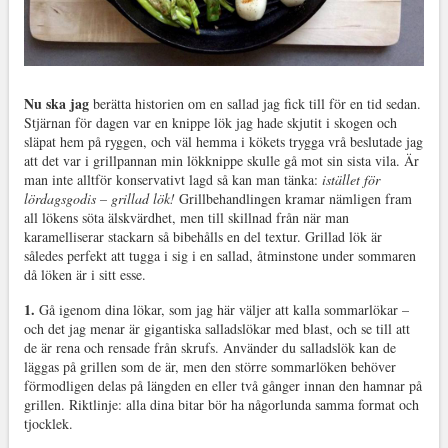
Nu ska jag
berätta historien om en sallad jag fick till för en tid sedan.
Stjärnan för dagen var en knippe lök jag hade skjutit i skogen och
släpat hem på ryggen, och väl hemma i kökets trygga vrå beslutade jag
att det var i grillpannan min lökknippe skulle gå mot sin sista vila. Är
man inte alltför konservativt lagd så kan man tänka:
istället för
lördagsgodis – grillad lök!
Grillbehandlingen kramar nämligen fram
all lökens söta älskvärdhet, men till skillnad från när man
karamelliserar stackarn så bibehålls en del textur. Grillad lök är
således perfekt att tugga i sig i en sallad, åtminstone under sommaren
då löken är i sitt esse.
1.
Gå igenom dina lökar, som jag här väljer att kalla sommarlökar –
och det jag menar är gigantiska salladslökar med blast, och se till att
de är rena och rensade från skrufs. Använder du salladslök kan de
läggas på grillen som de är, men den större sommarlöken behöver
förmodligen delas på längden en eller två gånger innan den hamnar på
grillen. Riktlinje: alla dina bitar bör ha någorlunda samma format och
tjocklek.