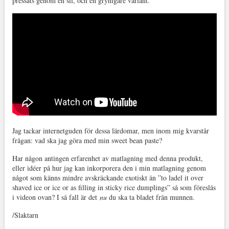
pressats genom en sil, och en grynigare variant.
Jag tackar internetguden för dessa lärdomar, men inom mig kvarstår
frågan: vad ska jag göra med min sweet bean paste?
Har någon antingen erfarenhet av matlagning med denna produkt,
eller idéer på hur jag kan inkorporera den i min matlagning genom
något som känns mindre avskräckande exotiskt än ”to ladel it over
shaved ice or ice or as filling in sticky rice dumplings” så som föreslås
i videon ovan? I så fall är det
nu
du ska ta bladet från munnen.
/Slaktarn