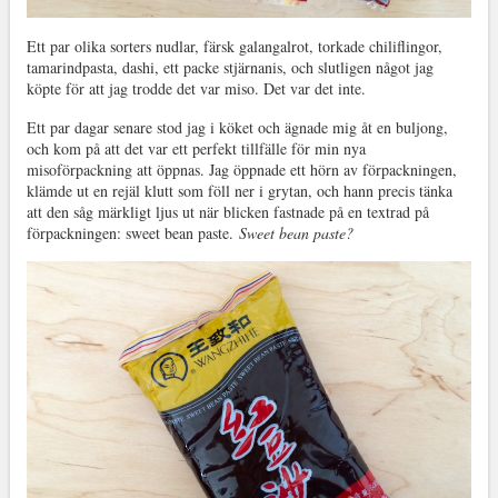
Ett par olika sorters nudlar, färsk galangalrot, torkade chiliflingor,
tamarindpasta, dashi, ett packe stjärnanis, och slutligen något jag
köpte för att jag trodde det var miso. Det var det inte.
Ett par dagar senare stod jag i köket och ägnade mig åt en buljong,
och kom på att det var ett perfekt tillfälle för min nya
misoförpackning att öppnas. Jag öppnade ett hörn av förpackningen,
klämde ut en rejäl klutt som föll ner i grytan, och hann precis tänka
att den såg märkligt ljus ut när blicken fastnade på en textrad på
förpackningen: sweet bean paste.
Sweet bean paste?