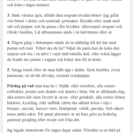
och koka i några minuter.
3.
Sänk värmen igen, tillsätt dina nogrant utvalda bönor (jag gillar
vita bönor i detta) och resterade grönsaker. Krydda efter smak med
salt och peppar, och ha gärna i fler kryddor, tillexempel oregano och
(färsk) basilika. Låt alltsammans sjuda i en halvtimme eller så.
4.
Någon gång i sluttampen måste du ta ställning till det här med
pastan och riset. Vilket ska du ha? Väljer du pasta kan du koka den
separat och ösa i en näve i varje individuella skål, eller också lägger
du frankt ner pastan i soppan och kokar den till al dente.
5.
Snygg touch efter att man hällt upp i skålar: färsk basilika, riven
parmesan, en skvätt olivolja, nymald svartpeppar.
Förslag på vad
man kan ha i: Stjälk- eller rotselleri, alla sorters
rotfrukter, potatis som skalats och skurits i bitar, lök av allehanda slag,
alla sorters kål (min favorit är savoy- eller grönkål), alla sorters bönor,
kikärtor, kyckling, rökt sidfläsk (detta ska såklart köras i olja i
början), zuccini, haricot verts, bladspenat, vitlök, persilja. Och säkert
tusen andra saker. Ett annat alternativ är att bara göra en hederlig
gammal googling efter recept och följa det.
Jag lagade minestrone för några dagar sedan. Försökte ta en bild på