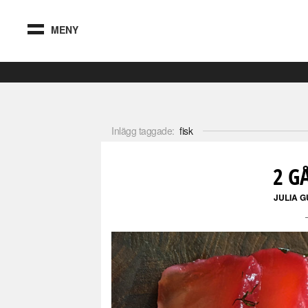
MENY
Inlägg taggade:
fisk
2 G
JULIA 