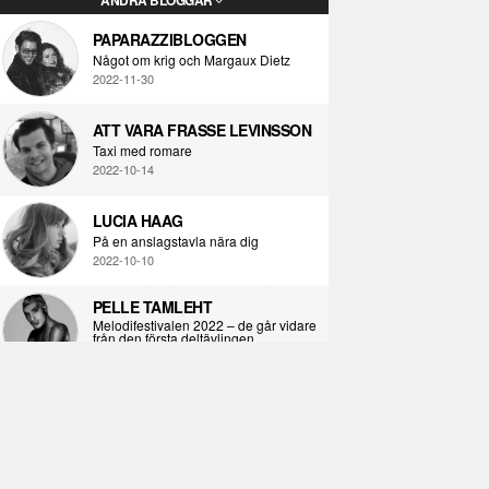
PAPARAZZIBLOGGEN
Något om krig och Margaux Dietz
2022-11-30
ATT VARA FRASSE LEVINSSON
Taxi med romare
2022-10-14
LUCIA HAAG
På en anslagstavla nära dig
2022-10-10
PELLE TAMLEHT
Melodifestivalen 2022 – de går vidare
från den första deltävlingen
2022-02-02
I KORPENS SKUGGA
Själva definitionen av ondska
2021-06-28