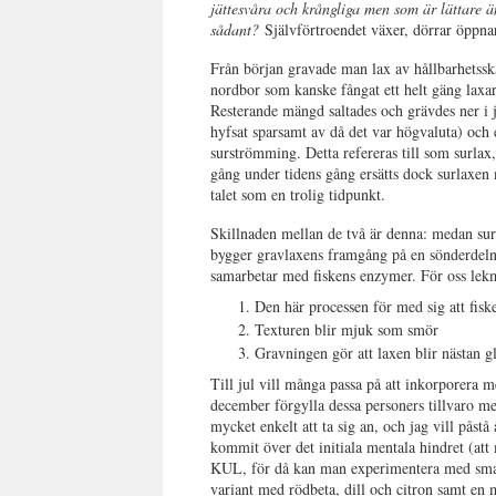
jättesvåra och krångliga men som är lättare ä
sådant?
Självförtroendet växer, dörrar öppnar
Från början gravade man lax av hållbarhetssk
nordbor som kanske fångat ett helt gäng laxar
Resterande mängd saltades och grävdes ner i 
hyfsat sparsamt av då det var högvaluta) och 
surströmming. Detta refereras till som surlax
gång under tidens gång ersätts dock surlaxen 
talet som en trolig tidpunkt.
Skillnaden mellan de två är denna: medan sur
bygger gravlaxens framgång på en sönderdeln
samarbetar med fiskens enzymer. För oss lekmä
Den här processen för med sig att fiske
Texturen blir mjuk som smör
Gravningen gör att laxen blir nästan gla
Till jul vill många passa på att inkorporera me
december förgylla dessa personers tillvaro me
mycket enkelt att ta sig an, och jag vill påstå
kommit över det initiala mentala hindret (att m
KUL, för då kan man experimentera med smake
variant med rödbeta, dill och citron samt en