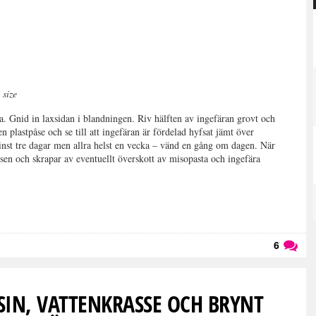
 size
a. Gnid in laxsidan i blandningen. Riv hälften av ingefäran grovt och
n plastpåse och se till att ingefäran är fördelad hyfsat jämt över
 minst tre dagar men allra helst en vecka – vänd en gång om dagen. När
påsen och skrapar av eventuellt överskott av misopasta och ingefära
6
Läs kommentarer (
6
)
SIN, VATTENKRASSE OCH BRYNT