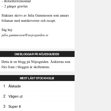
–
Rotselleriremoulad
–
2 gånger gravlax
Slaktarn
skrivs av Julia Gummesson som annars
frilansar med matskriverier och recept.
Säg hej:
julia.gummesson@nojesguiden.se
OM BLOGGAR PÅ NÖJESGUIDEN
Detta är en blogg på Nöjesguiden. Åsikterna som
förs fram i bloggen är skribentens.
MEST LÄST STOCKHOLM
1
Älskade
2
Vägen ut
3
Super 8