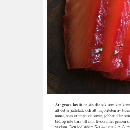
Att grava lax
är en sån där sak som kan känna
att det är jättelätt, och att majoriteten av ti
annat, som exempelvis sover, jobbar eller sit
bidrog inte bara till min livskvalitet genom 
visdom. Den löd såhär:
Det här var lätt. Lät