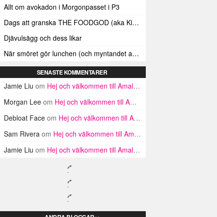
Allt om avokadon i Morgonpasset i P3
Dags att granska THE FOODGOD (aka Kim Kardashians matinstagrammande bästis)
Djävulsägg och dess likar
När smöret gör lunchen (och myntandet av termen ”Smörindex”)
SENASTE KOMMENTARER
Jamie Liu
om
Hej och välkommen till Amalfikusten
Morgan Lee
om
Hej och välkommen till Amalfikusten
Debloat Face
om
Hej och välkommen till Amalfikusten
Sam Rivera
om
Hej och välkommen till Amalfikusten
Jamie Liu
om
Hej och välkommen till Amalfikusten
ANDRA BLOGGAR