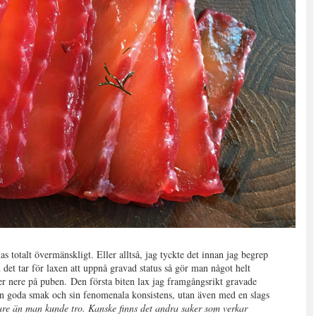
s totalt övermänskligt. Eller alltså, jag tyckte det innan jag begrep
den det tar för laxen att uppnå gravad status så gör man något helt
ter nere på puben. Den första biten lax jag framgångsrikt gravade
sin goda smak och sin fenomenala konsistens, utan även med en slags
tare än man kunde tro. Kanske finns det andra saker som verkar