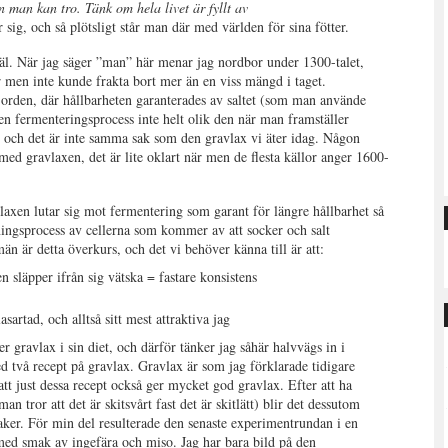
n man kan tro. Tänk om hela livet är fyllt av
 sig, och så plötsligt står man där med världen för sina fötter.
äl. När jag säger ”man” här menar jag nordbor under 1300-talet,
 men inte kunde frakta bort mer än en viss mängd i taget.
jorden, där hållbarheten garanterades av saltet (som man använde
en fermenteringsprocess inte helt olik den när man framställer
, och det är inte samma sak som den gravlax vi äter idag. Någon
med gravlaxen, det är lite oklart när men de flesta källor anger 1600-
laxen lutar sig mot fermentering som garant för längre hållbarhet så
ingsprocess av cellerna som kommer av att socker och salt
n är detta överkurs, och det vi behöver känna till är att:
n släpper ifrån sig vätska = fastare konsistens
sartad, och alltså sitt mest attraktiva jag
r gravlax i sin diet, och därför tänker jag såhär halvvägs in i
d två recept på gravlax. Gravlax är som jag förklarade tidigare
 att just dessa recept också ger mycket god gravlax. Efter att ha
an tror att det är skitsvårt fast det är skitlätt) blir det dessutom
r. För min del resulterade den senaste experimentrundan i en
 med smak av ingefära och miso. Jag har bara bild på den