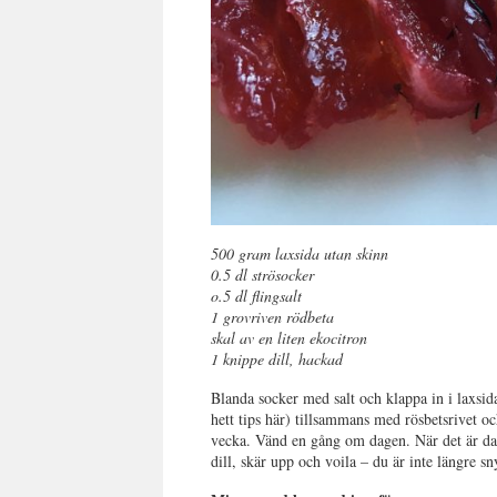
500 gram laxsida utan skinn
0.5 dl strösocker
o.5 dl flingsalt
1 grovriven rödbeta
skal av en liten ekocitron
1 knippe dill, hackad
Blanda socker med salt och klappa in i laxsid
hett tips här) tillsammans med rösbetsrivet och
vecka. Vänd en gång om dagen. När det är dag
dill, skär upp och voila – du är inte längre sn