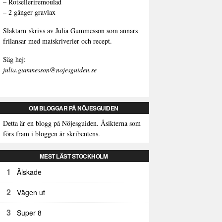
–
Rotselleriremoulad
–
2 gånger gravlax
Slaktarn
skrivs av Julia Gummesson som annars
frilansar med matskriverier och recept.
Säg hej:
julia.gummesson@nojesguiden.se
OM BLOGGAR PÅ NÖJESGUIDEN
Detta är en blogg på Nöjesguiden. Åsikterna som
förs fram i bloggen är skribentens.
MEST LÄST STOCKHOLM
1
Älskade
2
Vägen ut
3
Super 8