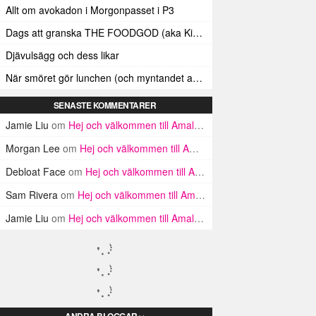
Allt om avokadon i Morgonpasset i P3
Dags att granska THE FOODGOD (aka Kim Kardashians matinstagrammande bästis)
Djävulsägg och dess likar
När smöret gör lunchen (och myntandet av termen ”Smörindex”)
SENASTE KOMMENTARER
Jamie Liu
om
Hej och välkommen till Amalfikusten
Morgan Lee
om
Hej och välkommen till Amalfikusten
Debloat Face
om
Hej och välkommen till Amalfikusten
Sam Rivera
om
Hej och välkommen till Amalfikusten
Jamie Liu
om
Hej och välkommen till Amalfikusten
ANDRA BLOGGAR