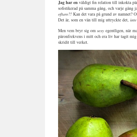
Jag har en
väldigt fin relation till inkokta p
sofistikerad på samma gång, och varje gång j
oftare?!
Kan det vara på grund av namnet? Orde
Det är, som en vän till mig uttryckte det,
inte
Men vem bryr sig om
sexy
egentligen, när ma
päronfrekvens i mitt och era liv har tagit mi
skridit till verket.