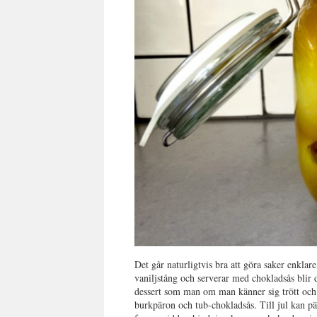
Det går naturligtvis bra att göra saker enkla
vaniljstång och serverar med chokladsås blir 
dessert som man om man känner sig trött oc
burkpäron och tub-chokladsås. Till jul kan pä