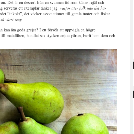
äron. Det är en dessert från en svunnen tid som känns rejäl och
ag serveras ett exemplar tänker jag:
varför äter folk inte det här
t ”inkokt”, det väcker associationer till gamla tanter och fiskar.
 så värst sexy.
n kan äta goda grejer? I ett försök att uppvigla en högre
g till mataffären, handlat sex stycken anjou-päron, burit hem dem och