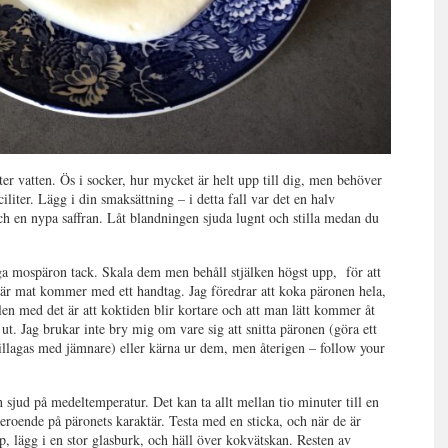
ter vatten. Ös i socker, hur mycket är helt upp till dig, men behöver
iliter. Lägg i din smaksättning – i detta fall var det en halv
ch en nypa saffran. Låt blandningen sjuda lugnt och stilla medan du
ga mospäron tack. Skala dem men behåll stjälken högst upp, för att
 när mat kommer med ett handtag. Jag föredrar att koka päronen hela,
en med det är att koktiden blir kortare och att man lätt kommer åt
 ut. Jag brukar inte bry mig om vare sig att snitta päronen (göra ett
 tillagas med jämnare) eller kärna ur dem, men återigen – follow your
 sjud på medeltemperatur. Det kan ta allt mellan tio minuter till en
eroende på päronets karaktär. Testa med en sticka, och när de är
lägg i en stor glasburk, och häll över kokvätskan. Resten av