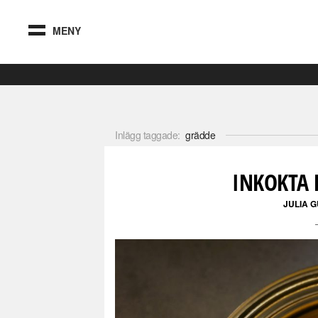
MENY
Inlägg taggade:
grädde
INKOKTA 
JULIA 