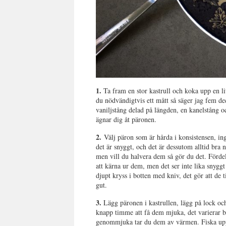
1.
Ta fram en stor kastrull och koka upp en li
du nödvändigtvis ett mått så säger jag fem dec
vaniljstång delad på längden, en kanelstång o
ägnar dig åt päronen.
2.
Välj päron som är hårda i konsistensen, in
det är snyggt, och det är dessutom alltid bra
men vill du halvera dem så gör du det. Fördel
att kärna ur dem, men det ser inte lika snyggt
djupt kryss i botten med kniv, det gör att de
gut.
3.
Lägg päronen i kastrullen, lägg på lock och
knapp timme att få dem mjuka, det varierar b
genommjuka tar du dem av värmen. Fiska upp, 