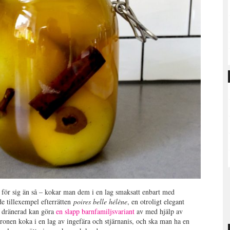
re för sig än så – kokar man dem i en lag smaksatt enbart med
de tillexempel efterrätten
poires belle hélène
, en otroligt elegant
h dränerad kan göra
en slapp barnfamiljsvariant
av med hjälp av
ronen koka i en lag av ingefära och stjärnanis, och ska man ha en