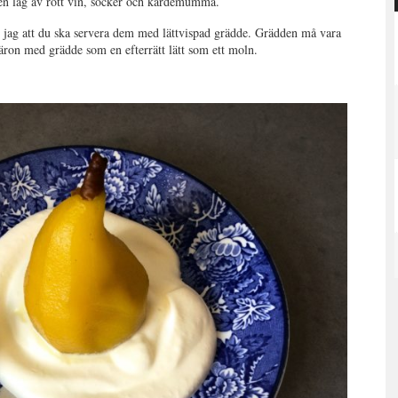
n lag av rött vin, socker och kardemumma.
er jag att du ska servera dem med lättvispad grädde. Grädden må vara
äron med grädde som en efterrätt lätt som ett moln.