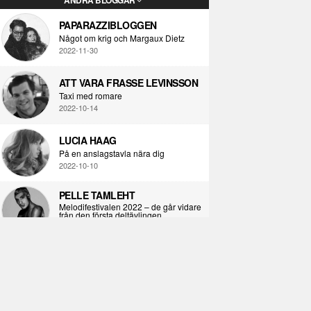
PAPARAZZIBLOGGEN
Något om krig och Margaux Dietz
2022-11-30
ATT VARA FRASSE LEVINSSON
Taxi med romare
2022-10-14
LUCIA HAAG
På en anslagstavla nära dig
2022-10-10
PELLE TAMLEHT
Melodifestivalen 2022 – de går vidare
från den första deltävlingen
2022-02-02
I KORPENS SKUGGA
Själva definitionen av ondska
2021-06-28