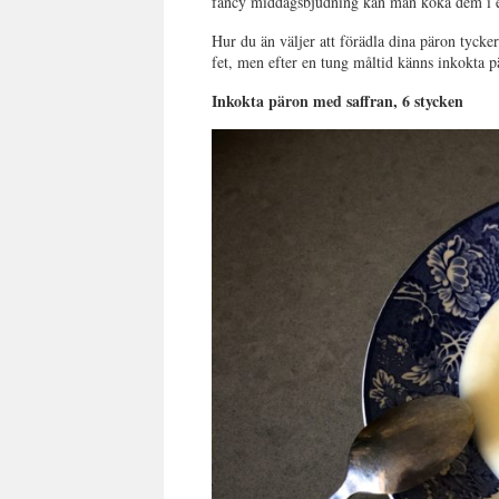
fancy middagsbjudning kan man koka dem i e
Hur du än väljer att förädla dina päron tyck
fet, men efter en tung måltid känns inkokta p
Inkokta päron med saffran, 6 stycken