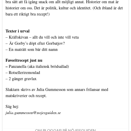
bra sätt att få igång snack om allt möjligt annat. Historier om mat är
historier om oss. Det är politik, kultur och identitet. (Och ibland är det
bara ett riktigt bra recept!)
Texter i urval
–
Kräftskivan – allt du vill och inte vill veta
–
Är Gorby’s döpt efter Gorbatjov?
–
En maträtt som bär ditt namn
Favoritrecept just nu
–
Panzanella (aka italiensk brödsallad)
–
Rotselleriremoulad
–
2 gånger gravlax
Slaktarn
skrivs av Julia Gummesson som annars frilansar med
matskriverier och recept.
Säg hej:
julia.gummesson@nojesguiden.se
OM BLOGGAR PÅ NÖJESGUIDEN