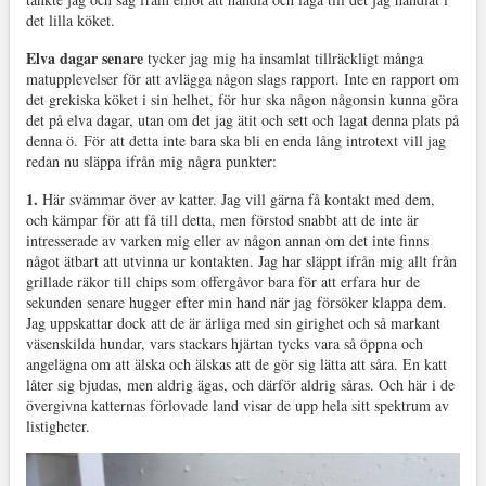
det lilla köket.
Elva dagar senare
tycker jag mig ha insamlat tillräckligt många
matupplevelser för att avlägga någon slags rapport. Inte en rapport om
det grekiska köket i sin helhet, för hur ska någon någonsin kunna göra
det på elva dagar, utan om det jag ätit och sett och lagat denna plats på
denna ö. För att detta inte bara ska bli en enda lång introtext vill jag
redan nu släppa ifrån mig några punkter:
1.
Här svämmar över av katter. Jag vill gärna få kontakt med dem,
och kämpar för att få till detta, men förstod snabbt att de inte är
intresserade av varken mig eller av någon annan om det inte finns
något ätbart att utvinna ur kontakten. Jag har släppt ifrån mig allt från
grillade räkor till chips som offergåvor bara för att erfara hur de
sekunden senare hugger efter min hand när jag försöker klappa dem.
Jag uppskattar dock att de är ärliga med sin girighet och så markant
väsenskilda hundar, vars stackars hjärtan tycks vara så öppna och
angelägna om att älska och älskas att de gör sig lätta att såra. En katt
låter sig bjudas, men aldrig ägas, och därför aldrig såras. Och här i de
övergivna katternas förlovade land visar de upp hela sitt spektrum av
listigheter.