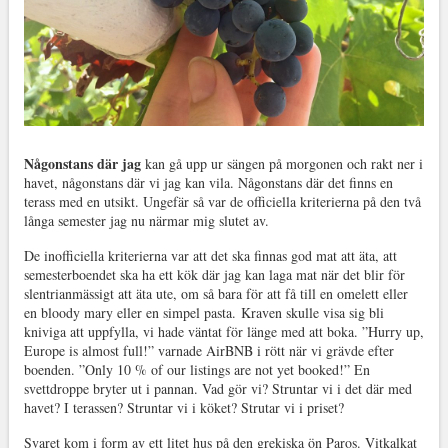
Någonstans där jag
kan gå upp ur sängen på morgonen och rakt ner i
havet, någonstans där vi jag kan vila. Någonstans där det finns en
terass med en utsikt. Ungefär så var de officiella kriterierna på den två
långa semester jag nu närmar mig slutet av.
De inofficiella kriterierna var att det ska finnas god mat att äta, att
semesterboendet ska ha ett kök där jag kan laga mat när det blir för
slentrianmässigt att äta ute, om så bara för att få till en omelett eller
en bloody mary eller en simpel pasta. Kraven skulle visa sig bli
kniviga att uppfylla, vi hade väntat för länge med att boka. ”Hurry up,
Europe is almost full!” varnade AirBNB i rött när vi grävde efter
boenden. ”Only 10 % of our listings are not yet booked!” En
svettdroppe bryter ut i pannan. Vad gör vi? Struntar vi i det där med
havet? I terassen? Struntar vi i köket? Strutar vi i priset?
Svaret kom i form av ett litet hus på den grekiska ön Paros. Vitkalkat