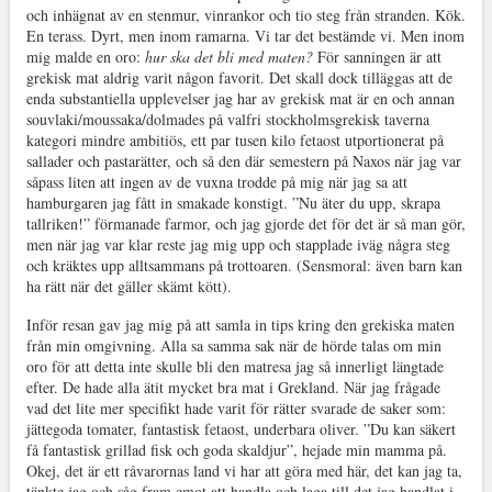
och inhägnat av en stenmur, vinrankor och tio steg från stranden. Kök.
En terass. Dyrt, men inom ramarna. Vi tar det bestämde vi. Men inom
mig malde en oro:
hur ska det bli med maten?
För sanningen är att
grekisk mat aldrig varit någon favorit. Det skall dock tilläggas att de
enda substantiella upplevelser jag har av grekisk mat är en och annan
souvlaki/moussaka/dolmades på valfri stockholmsgrekisk taverna
kategori mindre ambitiös, ett par tusen kilo fetaost utportionerat på
sallader och pastarätter, och så den där semestern på Naxos när jag var
såpass liten att ingen av de vuxna trodde på mig när jag sa att
hamburgaren jag fått in smakade konstigt. ”Nu äter du upp, skrapa
tallriken!” förmanade farmor, och jag gjorde det för det är så man gör,
men när jag var klar reste jag mig upp och stapplade iväg några steg
och kräktes upp alltsammans på trottoaren. (Sensmoral: även barn kan
ha rätt när det gäller skämt kött).
Inför resan gav jag mig på att samla in tips kring den grekiska maten
från min omgivning. Alla sa samma sak när de hörde talas om min
oro för att detta inte skulle bli den matresa jag så innerligt längtade
efter. De hade alla ätit mycket bra mat i Grekland. När jag frågade
vad det lite mer specifikt hade varit för rätter svarade de saker som:
jättegoda tomater, fantastisk fetaost, underbara oliver. ”Du kan säkert
få fantastisk grillad fisk och goda skaldjur”, hejade min mamma på.
Okej, det är ett råvarornas land vi har att göra med här, det kan jag ta,
tänkte jag och såg fram emot att handla och laga till det jag handlat i