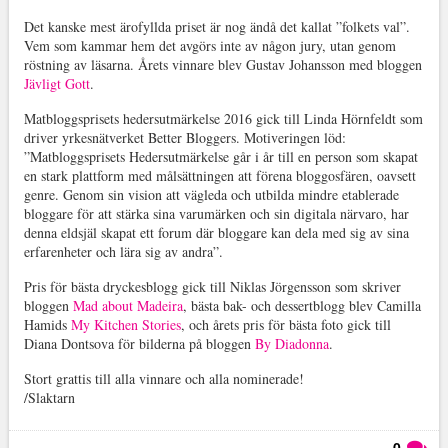
Det kanske mest ärofyllda priset är nog ändå det kallat ”folkets val”.
Vem som kammar hem det avgörs inte av någon jury, utan genom
röstning av läsarna. Årets vinnare blev Gustav Johansson med bloggen
Jävligt Gott
.
Matbloggsprisets hedersutmärkelse 2016 gick till Linda Hörnfeldt som
driver yrkesnätverket Better Bloggers. Motiveringen löd:
”Matbloggsprisets Hedersutmärkelse går i år till en person som skapat
en stark plattform med målsättningen att förena bloggosfären, oavsett
genre. Genom sin vision att vägleda och utbilda mindre etablerade
bloggare för att stärka sina varumärken och sin digitala närvaro, har
denna eldsjäl skapat ett forum där bloggare kan dela med sig av sina
erfarenheter och lära sig av andra”.
Pris för bästa dryckesblogg gick till Niklas Jörgensson som skriver
bloggen
Mad about Madeira
, bästa bak- och dessertblogg blev Camilla
Hamids
My Kitchen Stories
, och årets pris för bästa foto gick till
Diana Dontsova för bilderna på bloggen
By Diadonna
.
Stort grattis till alla vinnare och alla nominerade!
/Slaktarn
0