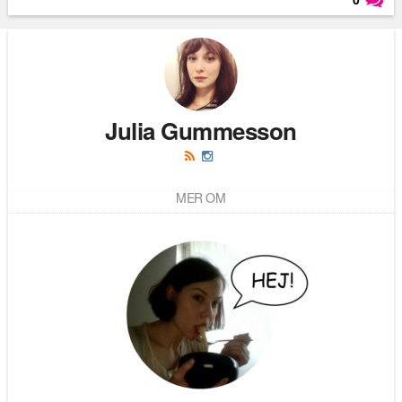
Läs kommentarer (
0
)
Julia Gummesson
MER OM