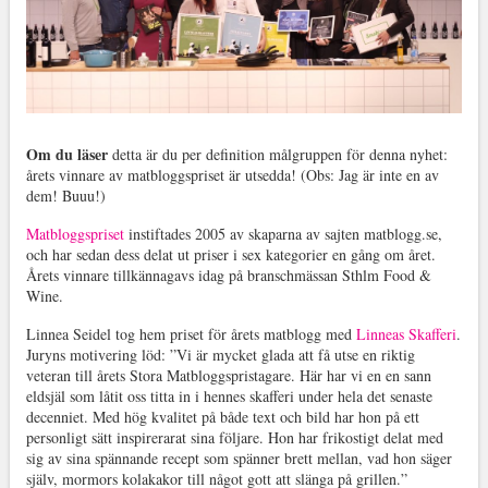
Om du läser
detta är du per definition målgruppen för denna nyhet:
årets vinnare av matbloggspriset är utsedda! (Obs: Jag är inte en av
dem! Buuu!)
Matbloggspriset
instiftades 2005 av skaparna av sajten matblogg.se,
och har sedan dess delat ut priser i sex kategorier en gång om året.
Årets vinnare tillkännagavs idag på branschmässan Sthlm Food &
Wine.
Linnea Seidel tog hem priset för årets matblogg med
Linneas Skafferi
.
Juryns motivering löd: ”Vi är mycket glada att få utse en riktig
veteran till årets Stora Matbloggspristagare. Här har vi en en sann
eldsjäl som låtit oss titta in i hennes skafferi under hela det senaste
decenniet. Med hög kvalitet på både text och bild har hon på ett
personligt sätt inspirerarat sina följare. Hon har frikostigt delat med
sig av sina spännande recept som spänner brett mellan, vad hon säger
själv, mormors kolakakor till något gott att slänga på grillen.”