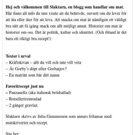
Hej och välkommen till Slaktarn, en blogg som handlar om mat.
Här finns all info du inte visste att du behövde, oavsett om du lever för
att äta eller äter för att leva. Att snacka om mat är nämligen ett väldigt
bra sätt att få igång snack om allt möjligt annat. Historier om mat är
historier om oss. Det är politik, kultur och identitet. (Och ibland är det
bara ett riktigt bra recept!)
Texter i urval
–
Kräftskivan – allt du vill och inte vill veta
–
Är Gorby’s döpt efter Gorbatjov?
–
En maträtt som bär ditt namn
Favoritrecept just nu
–
Panzanella (aka italiensk brödsallad)
–
Rotselleriremoulad
–
2 gånger gravlax
Slaktarn
skrivs av Julia Gummesson som annars frilansar med
matskriverier och recept.
Säg hej: