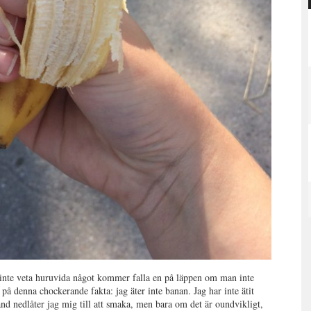
 inte veta huruvida något kommer falla en på läppen om man inte
r på denna chockerande fakta: jag äter inte banan. Jag har inte ätit
and nedlåter jag mig till att smaka, men bara om det är oundvikligt,