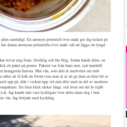
r på plats samtidigt. En anonym potentiell övre makt ger dig tecken på
n har denna anonyma potentiella övre makt valt att lägga sin tyngd
 har trevat mig fram, försiktig och lite blyg. Sedan hände detta: en
 fick ett paket på posten. Paketet var från hans mor, och innehöll
gen hemgjorda harissa. Min vän, som dels är medveten om mitt
sättet att få folk att förstå vem man är är att ge dem en liten bit av
vuxit upp på, dök i veckan upp vid min dörr med en del av moderns
ompaktare. En liten klick räcker långt, och även om det är rejält
yck. Jag kunde inte vara lyckligare över detta nästa steg i min
 min vän. Jag började med kyckling.