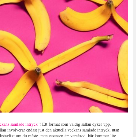
ckans samlade intryck
”! Ett format som väldig sällan dyker upp,
ällan involverar endast just den aktuella veckans samlade intryck, utan
bokstavligt om du måste, men essensen är: varsågod, här kommer lite