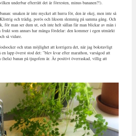
ilken underbar efterrätt det är förresten, minus bananen?!).
a banan: smaken är inte mycket att hurra för, den är okej, men inte så
n. Klistrig och trådig, porös och liksom slemmig på samma gång. Och
olk, för man ser dum ut, och inte helt sällan får man blickar av män i
 frukt som annars har många fördelar: den kommer i egen utmärkt
ch så vidare.
lodsocker och utan möjlighet att korrigera det, när jag bokstavligt
å en lapp överst stod det: ”blev kvar efter marathon, varsågod att
a (hela) banan på tjugofem år. Är positivt överraskad, villig att