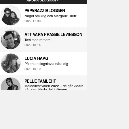
PAPARAZZIBLOGGEN
Något om krig och Margaux Dietz
2022-11-30
ATT VARA FRASSE LEVINSSON
Taxi med romare
2022-10-14
LUCIA HAAG
På en anslagstavla nära dig
2022-10-10
PELLE TAMLEHT
Melodifestivalen 2022 – de går vidare
från den första deltävlingen
2022-02-02
I KORPENS SKUGGA
Själva definitionen av ondska
2021-06-28