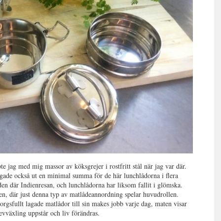
te jag med mig massor av köksgrejer i rostfritt stål när jag var där.
ungade också ut en minimal summa för de här lunchlådorna i flera
en där Indienresan, och lunchlådorna har liksom fallit i glömska.
en, där just denna typ av matlådeannordning spelar huvudrollen.
rgsfullt lagade matlådor till sin makes jobb varje dag, maten visar
revväxling uppstår och liv förändras.