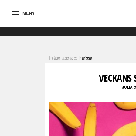
MENY
Inlägg taggade:
harissa
VECKANS 
JULIA