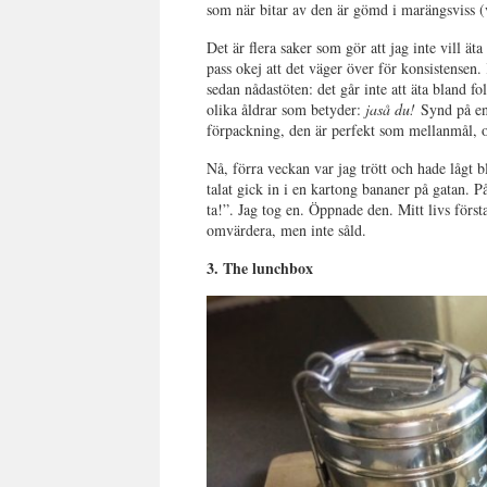
som när bitar av den är gömd i marängsviss (v
Det är flera saker som gör att jag inte vill ät
pass okej att det väger över för konsistense
sedan nådastöten: det går inte att äta bland f
olika åldrar som betyder:
jaså du!
Synd på en
förpackning, den är perfekt som mellanmål, o
Nå, förra veckan var jag trött och hade lågt b
talat gick in i en kartong bananer på gatan. P
ta!”. Jag tog en. Öppnade den. Mitt livs först
omvärdera, men inte såld.
3. The lunchbox