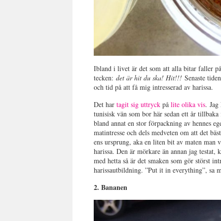
Ibland i livet är det som att alla bitar falle
tecken:
det är hit du ska! Hit!!!
Senaste tide
och tid på att få mig intresserad av harissa.
Det har
tagit sig uttryck
på
lite olika vis
. Jag
tunisisk vän som bor här sedan ett år tillbaka
bland annat en stor förpackning av hennes e
matintresse och dels medveten om att det bästa 
ens ursprung, aka en liten bit av maten man 
harissa. Den är mörkare än annan jag testat, k
med hetta så är det smaken som gör störst intr
harissautbildning. ”Put it in everything”, sa
2. Bananen