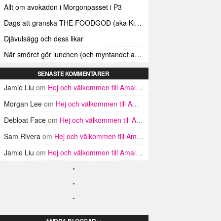
Allt om avokadon i Morgonpasset i P3
Dags att granska THE FOODGOD (aka Kim Kardashians matinstagrammande bästis)
Djävulsägg och dess likar
När smöret gör lunchen (och myntandet av termen ”Smörindex”)
SENASTE KOMMENTARER
Jamie Liu
om
Hej och välkommen till Amalfikusten
Morgan Lee
om
Hej och välkommen till Amalfikusten
Debloat Face
om
Hej och välkommen till Amalfikusten
Sam Rivera
om
Hej och välkommen till Amalfikusten
Jamie Liu
om
Hej och välkommen till Amalfikusten
ANDRA BLOGGAR