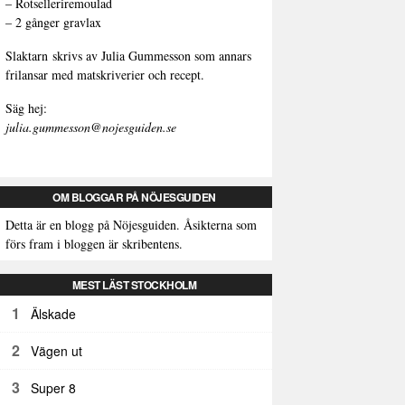
–
Rotselleriremoulad
–
2 gånger gravlax
Slaktarn
skrivs av Julia Gummesson som annars
frilansar med matskriverier och recept.
Säg hej:
julia.gummesson@nojesguiden.se
OM BLOGGAR PÅ NÖJESGUIDEN
Detta är en blogg på Nöjesguiden. Åsikterna som
förs fram i bloggen är skribentens.
MEST LÄST STOCKHOLM
1
Älskade
2
Vägen ut
3
Super 8