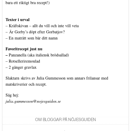
bara ett riktigt bra recept!)
Texter i urval
–
Kräftskivan – allt du vill och inte vill veta
–
Är Gorby’s döpt efter Gorbatjov?
–
En maträtt som bär ditt namn
Favoritrecept just nu
–
Panzanella (aka italiensk brödsallad)
–
Rotselleriremoulad
–
2 gånger gravlax
Slaktarn
skrivs av Julia Gummesson som annars frilansar med
matskriverier och recept.
Säg hej:
julia.gummesson@nojesguiden.se
OM BLOGGAR PÅ NÖJESGUIDEN