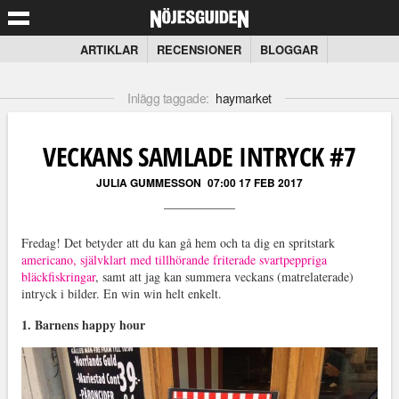
ARTIKLAR
RECENSIONER
BLOGGAR
Inlägg taggade:
haymarket
VECKANS SAMLADE INTRYCK #7
JULIA GUMMESSON
07:00 17 FEB 2017
Fredag! Det betyder att du kan gå hem och ta dig en spritstark
americano, självklart med tillhörande friterade svartpeppriga
bläckfiskringar
, samt att jag kan summera veckans (matrelaterade)
intryck i bilder. En win win helt enkelt.
1. Barnens happy hour