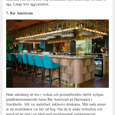
ägg. Länge leve äggvariation.
7. Bar Americain
Hade anledning att fira i veckan och premiärbesökte därför nyligen
gulddrakenominerade baren Bar Americain på Haymarket i
Stockholm. Allt var underbart, inklusive drinkarna. Mitt enda minus
är att medelåldern var lite väl hög. Om du är under trettiofem och
sugen på att sitta i en lokal med överhängande guldorienterad