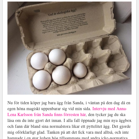
Nu för tiden köper jag bara ägg från Sanda, i väntan på den dag då en
egen höna magiskt uppenbarar sig vid min sida.
Intervju med Anna-
Lena Karlsson från Sanda finns förresten här
, den tycker jag du ska
läsa om du inte gjort det innan. I alla fall öppnade jag min nya äggbox
och fann där bland sina normalstora likar ett pyttelitet ägg. Det gjorde
mig oförklarligt glad. Tanken på att det fick vara med alltså, och inte
hamnade i en stor ledsen hög tillsammans med andra icke-normativa